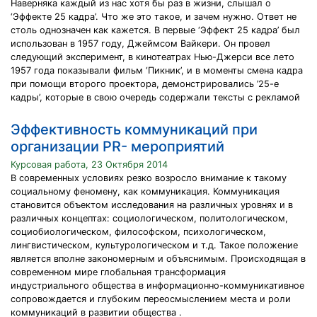
Наверняка каждый из нас хотя бы раз в жизни, слышал о
‘Эффекте 25 кадра’. Что же это такое, и зачем нужно. Ответ не
столь однозначен как кажется. В первые ‘Эффект 25 кадра’ был
использован в 1957 году, Джеймсом Вайкери. Он провел
следующий эксперимент, в кинотеатрах Нью-Джерси все лето
1957 года показывали фильм ‘Пикник’, и в моменты смена кадра
при помощи второго проектора, демонстрировались ’25-е
кадры’, которые в свою очередь содержали тексты с рекламой
Эффективность коммуникаций при
организации PR- мероприятий
Курсовая работа, 23 Октября 2014
В современных условиях резко возросло внимание к такому
социальному феномену, как коммуникация. Коммуникация
становится объектом исследования на различных уровнях и в
различных концептах: социологическом, политологическом,
социобиологическом, философском, психологическом,
лингвистическом, культурологическом и т.д. Такое положение
является вполне закономерным и объяснимым. Происходящая в
современном мире глобальная трансформация
индустриального общества в информационно-коммуникативное
сопровождается и глубоким переосмыслением места и роли
коммуникаций в развитии общества .