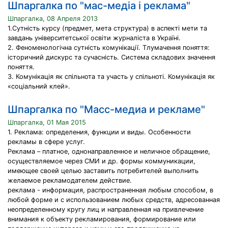
Шпаргалка по "мас-медіа і реклама"
Шпаргалка, 08 Апреля 2013
1.Сутність курсу (предмет, мета структура) в аспекті мети та
завдань університетської освіти журналіста в Україні.
2. Феноменологічна сутність комунікації. Тлумачення поняття:
історичний дискурс та сучасність. Система складових значення
поняття.
3. Комунікація як спільнота та участь у спільноті. Комунікація як
«соціальний клей».
Шпаргалка по "Масс-медиа и рекламе"
Шпаргалка, 01 Мая 2015
1. Реклама: определения, функции и виды. Особенности
рекламы в сфере услуг.
Реклама – платное, однонаправленное и неличное обращение,
осуществляемое через СМИ и др. формы коммуникации,
имеющее своей целью заставить потребителей выполнить
желаемое рекламодателем действие.
реклама - информация, распространенная любым способом, в
любой форме и с использованием любых средств, адресованная
неопределенному кругу лиц и направленная на привлечение
внимания к объекту рекламирования, формирование или