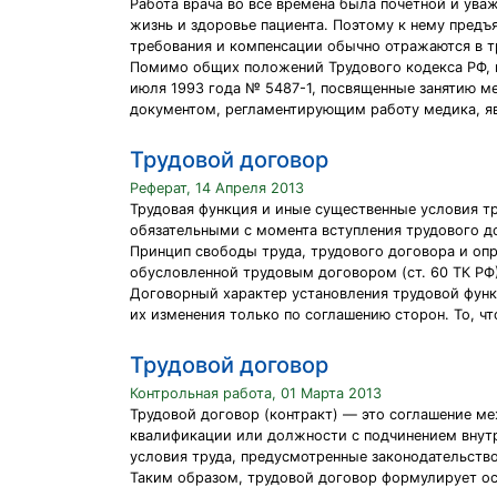
Работа врача во все времена была почетной и ува
жизнь и здоровье пациента. Поэтому к нему предъ
требования и компенсации обычно отражаются в т
Помимо общих положений Трудового кодекса РФ, н
июля 1993 года № 5487-1, посвященные занятию м
документом, регламентирующим работу медика, я
Трудовой договор
Реферат, 14 Апреля 2013
Трудовая функция и иные существенные условия т
обязательными с момента вступления трудового до
Принцип свободы труда, трудового договора и оп
обусловленной трудовым договором (ст. 60 ТК РФ)
Договорный характер установления трудовой функ
их изменения только по соглашению сторон. То, ч
Трудовой договор
Контрольная работа, 01 Марта 2013
Трудовой договор (контракт) — это соглашение м
квалификации или должности с подчинением внутр
условия труда, предусмотренные законодательство
Таким образом, трудовой договор формулирует ос