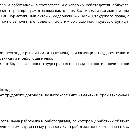
ем и работником, в соответствии с которым работодатель обязуетс
ловия труда, предусмотренные настоящим Кодексом, законами и ины
ыми нормативными актами, содержащими нормы трудового права, с
ся лично выполнять определённую этим соглашением трудовую функц
и, переход к рыночным отношениям, приватизация государственног
отниками и работодателями.
 лет Кодекс законов о труде пришел в очевидное противоречие с пр
ботодателя.
мет трудового договора, возможности его изменения, срок заключен
соглашение работника и работодателя, по которому работник обязуе
чинением внутреннему распорядку, а работодатель - выплачивать ра