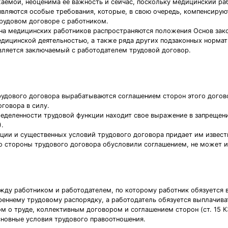
жаемой, неоценима ее важность и сейчас, поскольку медицинский раб
являются особые требования, которые, в свою очередь, компенсирую
рудовом договоре с работником.
а медицинских работников распространяются положения Основ зако
едицинской деятельностью, а также ряда других подзаконных норма
вляется заключаемый с работодателем трудовой договор.
рудового договора вырабатываются соглашением сторон этого догово
говора в силу.
ределенности трудовой функции находит свое выражение в запрещени
.
ции и существенных условий трудового договора придает им извес
то стороны трудового договора обусловили соглашением, не может 
ежду работником и работодателем, по которому работник обязуется 
еннему трудовому распорядку, а работодатель обязуется выплачива
м о труде, коллективным договором и соглашением сторон (ст. 15 К
новные условия трудового правоотношения.