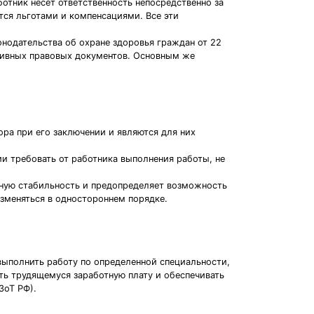
отник несет ответственность непосредственно за
тся льготами и компенсациями. Все эти
нодательства об охране здоровья граждан от 22
тивных правовых документов. Основным же
ра при его заключении и являются для них
и требовать от работника выполнения работы, не
тную стабильность и предопределяет возможность
изменяться в одностороннем порядке.
выполнить работу по определенной специальности,
ть трудящемуся заработную плату и обеспечивать
ЗоТ РФ).