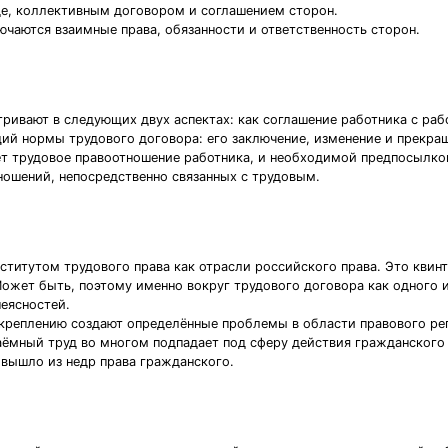
де, коллективным договором и соглашением сторон.
ючаются взаимные права, обязанности и ответственность сторон.
тривают в следующих двух аспектах: как соглашение работника с раб
ий нормы трудового договора: его заключение, изменение и прекращ
 трудовое правоотношение работника, и необходимой предпосылкой
ношений, непосредственно связанных с трудовым.
титутом трудового права как отрасли российского права. Это квин
ожет быть, поэтому именно вокруг трудового договора как одного 
неясностей.
акреплению создают определённые проблемы в области правового рег
аёмный труд во многом подпадает под сферу действия гражданского
 вышло из недр права гражданского.