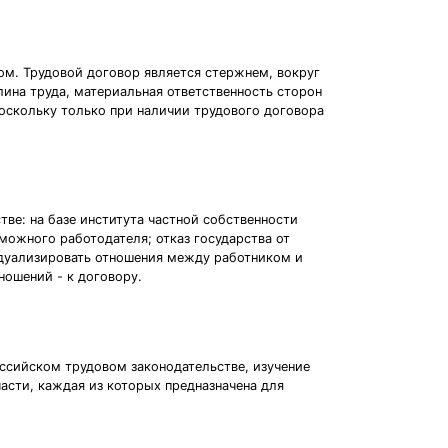
м. Трудовой договор является стержнем, вокруг
лина труда, материальная ответственность сторон
оскольку только при наличии трудового договора
е: на базе института частной собственности
можного работодателя; отказ государства от
дуализировать отношения между работником и
ношений - к договору.
оссийском трудовом законодательстве, изучение
части, каждая из которых предназначена для