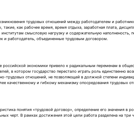
озникновения трудовых отношений между работодателем и работнико
 такие, как рабочее время, время отдыха, заработная плата, дисцип
м институтам смысловую нагрузку и содержательную наполненость, п
ник и работодатель, объединенные трудовым договором.
 российской экономики привело к радикальным переменам в обществ
лей, в котором государство перестало играть роль единственно воз
но-трудовых отношений, не позволяющей в должной степени индиви
лее качественному и гибкому механизму опосредования трудовых от
ристика понятия «трудовой договор», определение его значения в р
ьных черт. В рамках достижения этой цели работа разделена на три 