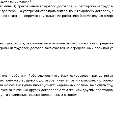
ждому из оснований.
ермина: 1) прекращение трудового договора; 2) расторжение трудово
 два термина употребляются применительно к трудовому договору, т
ра означает одновременно увольнение работника (кроме случая смер
вых договоров, заключаемый в отличие от бессрочного на определё
срочный трудовой договор заключается на определенный срок при ус
ель и работник. Работодатель - это физическое лицо (гражданин) л
аключённого трудового договора, иных актов и являющееся стороно
ля может выступать иной субъект, наделённый правом заключать тру
твует заключению других договоров с тем же, или другим работодат
 устанавливаться только федеральным законом.