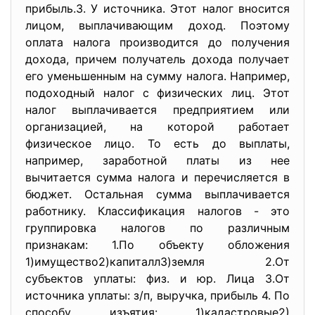
прибыль.3. У источника. Этот налог вносится
лицом, выплачивающим доход. Поэтому
оплата налога производится до получения
дохода, причем получатель дохода получает
его уменьшенным на сумму налога. Например,
подоходный налог с физических лиц. Этот
налог выплачивается предприятием или
организацией, на которой работает
физическое лицо. То есть до выплаты,
например, заработной платы из нее
вычитается сумма налога и перечисляется в
бюджет. Остальная сумма выплачивается
работнику. Классификация налогов - это
группировка налогов по различным
признакам: 1.По объекту обложения
1)имущество2)капиталл3)земля 2.От
субъектов уплаты: физ. и юр. Лица 3.От
источника уплаты: з/п, выручка, прибыль 4. По
способу изъятия: 1)кадастровые2)