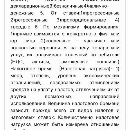
декларационные3)безналичные4)
налично-
денежные 5. От ставки:1)прогрессивные
2)регрессивные 3)пропорциональные 4)
твердые 6. По механизму формирования:
1)прямые-взимаются с конкретного физ. или
юр. лица 2)косвенные – частично или
полностью переносятся на цену товара или
услуг, их оплачивает конечный потребитель
(НДС, акцизы, таможенные пошлины)
Налоговое бремя (Налоговая нагрузка)- 1)
мера, степень, уровень экономических
ограничений, создаваемых отчислением
средств на уплату налогов, отвлечением их от
других возможных направлений
использования. Величина налогового бремени
зависит, прежде всего от видов налогов и
налоговых ставок. Количественно налоговая
нагрузка может быть измерена отношением