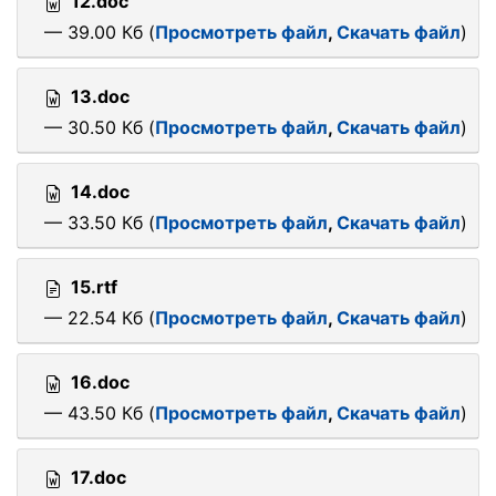
12.doc
— 39.00 Кб (
Просмотреть файл
,
Скачать файл
)
13.doc
— 30.50 Кб (
Просмотреть файл
,
Скачать файл
)
14.doc
— 33.50 Кб (
Просмотреть файл
,
Скачать файл
)
15.rtf
— 22.54 Кб (
Просмотреть файл
,
Скачать файл
)
16.doc
— 43.50 Кб (
Просмотреть файл
,
Скачать файл
)
17.doc