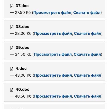
37.doc
— 27.50 Кб (
Просмотреть файл
,
Скачать файл
)
38.doc
— 28.00 Кб (
Просмотреть файл
,
Скачать файл
)
39.doc
— 34.50 Кб (
Просмотреть файл
,
Скачать файл
)
4.doc
— 43.00 Кб (
Просмотреть файл
,
Скачать файл
)
40.doc
— 40.50 Кб (
Просмотреть файл
,
Скачать файл
)