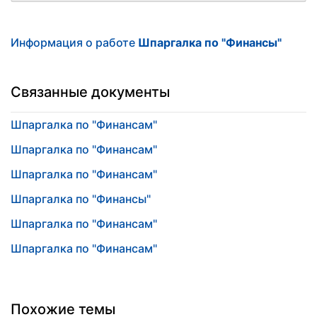
Информация о работе
Шпаргалка по "Финансы"
Связанные документы
Шпаргалка по "Финансам"
Шпаргалка по "Финансам"
Шпаргалка по "Финансам"
Шпаргалка по "Финансы"
Шпаргалка по "Финансам"
Шпаргалка по "Финансам"
Похожие темы