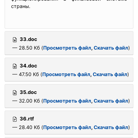
страны.
33.doc
— 28.50 Кб (
Просмотреть файл
,
Скачать файл
)
34.doc
— 47.50 Кб (
Просмотреть файл
,
Скачать файл
)
35.doc
— 32.00 Кб (
Просмотреть файл
,
Скачать файл
)
36.rtf
— 28.40 Кб (
Просмотреть файл
,
Скачать файл
)