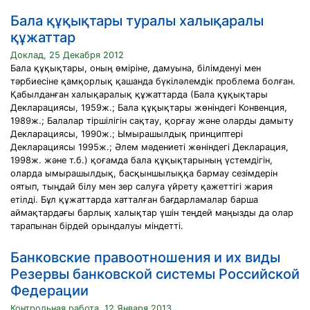
Бала құқықтары туралы халықаралы
құжаттар
Доклад, 25 Декабря 2012
Бала құқықтары, оның өміріне, дамуына, білімденуі мен
тəрбиесіне қамқорлық қашанда бүкілəлемдік проблема болған.
Қабылданған халықаралық құжаттарда (Бала құқықтары
Декларациясы, 1959ж.; Бала құқықтары жөніндегі Конвенция,
1989ж.; Балалар тіршілігін сақтау, қорғау жəне оларды дамыту
Декларациясы, 1990ж.; Ымырашылдық принциптері
Декларациясы 1995ж.; Əлем мəдениеті жөніндегі Декларация,
1998ж. жəне т.б.) қоғамда бала құқықтарының үстемдігін,
оларда ымырашылдық, басқыншылыққа бармау сезімдерін
оятып, тыңдай білу мен зер салуға үйрету қажеттігі жария
етілді. Бұл құжаттарда хатталған бағдарламалар барша
аймақтардағы барлық халықтар үшін теңдей маңызды да олар
тарапынан бірдей орындалуы міндетті.
Банковские правоотношения и их виды
Резервы банковской системы Российской
Федерации
Контрольная работа, 12 Января 2013