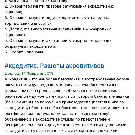
1. Визначити поняття акредитиву;
2. Охарактеризувати правове регулювання акредитивних
відносин;
3. Охарактеризувати види акредитивів в міжнародних
торгівельних відносинах;
4. Дослідити використання акредитивів в міжнародних
відносинах;
5. Охарактеризувати ризики при міжнародно-правових
розрахунках акредитивом;
6. Зробити висновки.
Акредитив. Ращеты акредитивов
Доклад, 14 Февраля 2013
Аккредитив - это наиболее безопасная и востребованная форма
расчетов между продавцом и покупателем. Аккредитивная
форма расчетов представляет собой способ безналичных
расчетов между контрагентами, при котором банк плательщика
(банк-эмитент) по поручению приказодателя (плательщика по
аккредитиву) берет на себя обязательство произвести расчет с
бенефициаром (получателем средств по аккредитиву)
обозначенной в аккредитиве суммы по представлении
бенефициаром в банк документов в соответствии с условиями
аккредитива в указанные в тексте аккредитива сроки, или