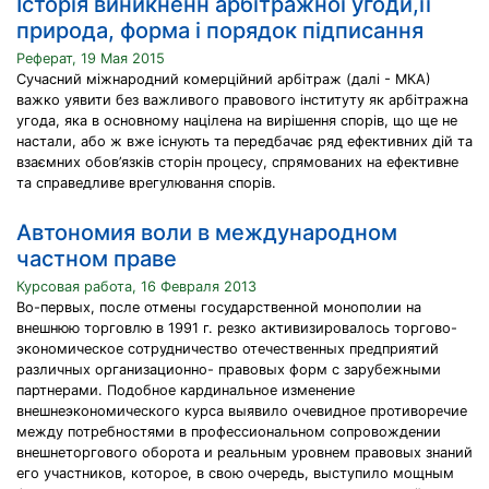
Історія виникненн арбітражної угоди,її
природа, форма і порядок підписання
Реферат, 19 Мая 2015
Сучасний міжнародний комерційний арбітраж (далі - МКА)
важко уявити без важливого правового інституту як арбітражна
угода, яка в основному націлена на вирішення спорів, що ще не
настали, або ж вже існують та передбачає ряд ефективних дій та
взаємних обов’язків сторін процесу, спрямованих на ефективне
та справедливе врегулювання спорів.
Автономия воли в международном
частном праве
Курсовая работа, 16 Февраля 2013
Во-первых, после отмены государственной монополии на
внешнюю торговлю в 1991 г. резко активизировалось торгово-
экономическое сотрудничество отечественных предприятий
различных организационно- правовых форм с зарубежными
партнерами. Подобное кардинальное изменение
внешнеэкономического курса выявило очевидное противоречие
между потребностями в профессиональном сопровождении
внешнеторгового оборота и реальным уровнем правовых знаний
его участников, которое, в свою очередь, выступило мощным