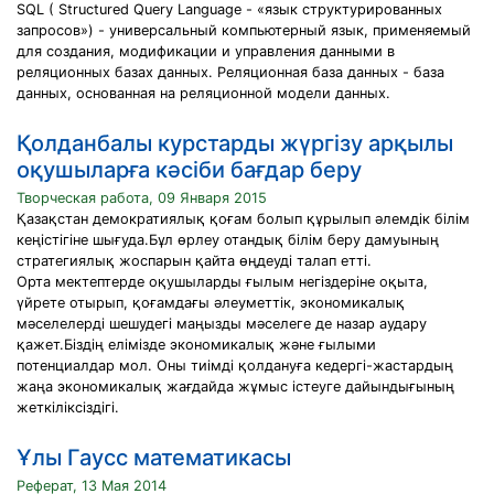
SQL ( Structured Query Language - «язык структурированных
запросов») - универсальный компьютерный язык, применяемый
для создания, модификации и управления данными в
реляционных базах данных. Реляционная база данных - база
данных, основанная на реляционной модели данных.
Қолданбалы курстарды жүргізу арқылы
оқушыларға кәсіби бағдар беру
Творческая работа, 09 Января 2015
Қазақстан демократиялық қоғам болып құрылып әлемдік білім
кеңістігіне шығуда.Бұл өрлеу отандық білім беру дамуының
стратегиялық жоспарын қайта өңдеуді талап етті.
Орта мектептерде оқушыларды ғылым негіздеріне оқыта,
үйрете отырып, қоғамдағы әлеуметтік, экономикалық
мәселелерді шешудегі маңызды мәселеге де назар аудару
қажет.Біздің елімізде экономикалық және ғылыми
потенциалдар мол. Оны тиімді қолдануға кедергі-жастардың
жаңа экономикалық жағдайда жұмыс істеуге дайындығының
жеткіліксіздігі.
Ұлы Гаусс математикасы
Реферат, 13 Мая 2014