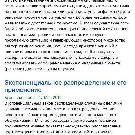
В практике управления экономическими системами часто
встречаются такие проблемные ситуации, для которых частично
или полностью неизвестна или труднодоступна информация для
описания проблемной ситуации или которые невозможно фор­
мализовать с достаточной точностью. В этом случае такие про­
блемы обычно решаются с помощью привлекаемой группы экс­
пертов, анализирующих и оценивающих имеющуюся
проблемную ситуацию и генерирующих некоторое множество
альтернатив ее решения. Суть метода принятия решений с
привлечением экс­пертов состоит в том, чтобы получить
экспертные оценки инди­видуально по каждому эксперту и
сформулировать обобщенное мнение о наилучшем объекте
(решении) для всей группы в целом.
Экспоненциальное распределение и его
применение
Курсовая работа, 17 Мая 2012
Экспоненциальный закон распределения случайных величин
занимает весьма важное место в таких разделах теории
вероятностей как теория надежности и теория массового
обслуживания. Многие процессы окружающего нас мира
подчиняются именно показательному закону распределения,
подтверждение этих фактов мы можем найти в физике,