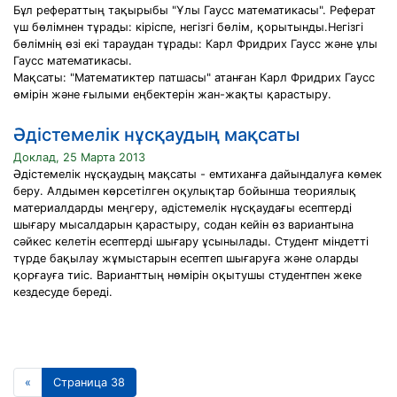
Бұл рефераттың тақырыбы "Ұлы Гаусс математикасы". Реферат
үш бөлімнен тұрады: кіріспе, негізгі бөлім, қорытынды.Негізгі
бөлімнің өзі екі тараудан тұрады: Карл Фридрих Гаусс және ұлы
Гаусс математикасы.
Мақсаты: "Математиктер патшасы" атанған Карл Фридрих Гаусс
өмірін және ғылыми еңбектерін жан-жақты қарастыру.
Әдістемелік нұсқаудың мақсаты
Доклад, 25 Марта 2013
Әдістемелік нұсқаудың мақсаты - емтиханға дайындалуға көмек
беру. Алдымен көрсетілген оқулықтар бойынша теориялық
материалдарды меңгеру, әдістемелік нұсқаудағы есептерді
шығару мысалдарын қарастыру, содан кейін өз вариантына
сәйкес келетін есептерді шығару ұсынылады. Студент міндетті
түрде бақылау жұмыстарын есептеп шығаруға және оларды
қорғауға тиіс. Варианттың нөмірін оқытушы студентпен жеке
кездесуде береді.
«
Страница 38