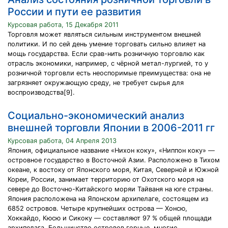
России и пути ее развития
Курсовая работа, 15 Декабря 2011
Торговля может являться сильным инструментом внешней
политики. И по сей день умение торговать сильно влияет на
мощь государства. Если срав-нить розничную торговлю как
отрасль экономики, например, с чёрной метал-лургией, то у
розничной торговли есть неоспоримые преимущества: она не
загрязняет окружающую среду, не требует сырья для
воспроизводства[9].
Социально-экономический анализ
внешней торговли Японии в 2006-2011 гг
Курсовая работа, 04 Апреля 2013
Япония, официальное название «Нихон коку», «Ниппон коку» —
островное государство в Восточной Азии. Расположено в Тихом
океане, к востоку от Японского моря, Китая, Северной и Южной
Кореи, России, занимает территорию от Охотского моря на
севере до Восточно-Китайского моряи Тайваня на юге страны.
Япония расположена на Японском архипелаге, состоящем из
6852 островов. Четыре крупнейших острова — Хонсю,
Хоккайдо, Кюсю и Сикоку — составляют 97 % общей площади
архипелага. Большинство островов горные, многие