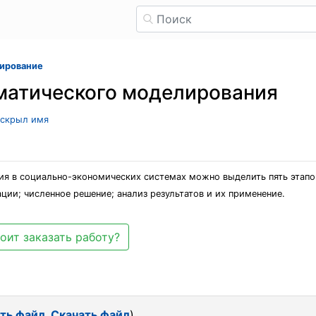
ирование
матического моделирования
ь скрыл имя
я в социально-экономических системах можно выделить пять этапов
ии; численное решение; анализ результатов и их применение.
оит заказать работу?
ть файл
,
Скачать файл
)