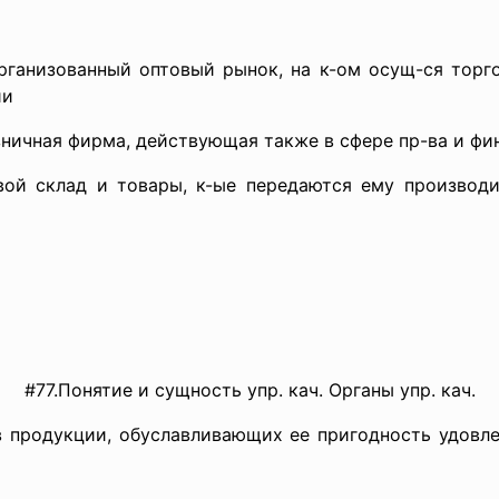
организованный оптовый рынок, на к-ом осущ-ся тор
ии
зничная фирма, действующая также в сфере пр-ва и фи
свой склад и товары, к-ые передаются ему производи
#77.Понятие и сущность упр. кач. Органы упр. кач.
в продукции, обуславливающих ее пригодность удовл