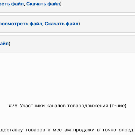
реть файл
,
Скачать файл
)
росмотреть файл
,
Скачать файл
)
файл
)
#76. Учаcтники каналов товародвижения (т-ние)
ет доставку товаров к местам продажи в точно опред