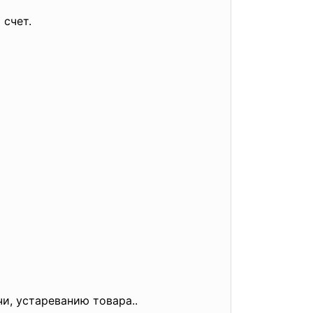
 счет.
и, устареванию товара..