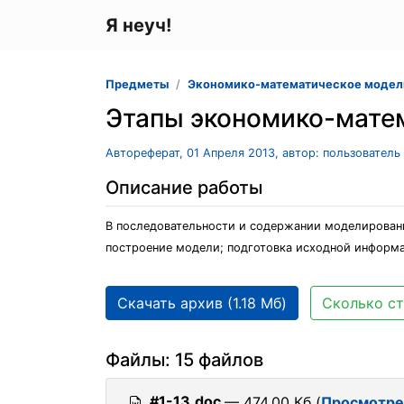
Я неуч!
Предметы
Экономико-математическое модел
Этапы экономико-мате
Автореферат, 01 Апреля 2013, автор: пользовател
Описание работы
В последовательности и содержании моделировани
построение модели; подготовка исходной информац
Скачать архив (1.18 Мб)
Сколько ст
Файлы: 15 файлов
#1-13.doc
— 474.00 Кб (
Просмотре