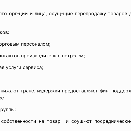
– это орг-ции и лица, осущ-щие перепродажу товаров 
ков:
торговым персоналом;
нтактов производителя с потр-лем;
ая услуги сервиса;
 снижают транс. издержки предоставляют фин. поддерж
же
группы:
 собственности на товар и соущ-ют посредническ