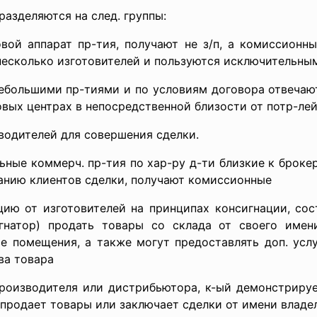
азделяются на след. группы:
вой аппарат пр-тия, получают не з/п, а комиссионн
 несколько изготовителей и пользуются исключительны
небольшими пр-тиями и по условиям договора отвечают
вых центрах в непосредственной близости от потр-ле
зводителей для совершения сделки.
ьные коммерч. пр-тия по хар-ру д-ти близкие к броке
занию клиентов сделки, получают комиссионные
цию от изготовителей на принципах консигнации, со
игнатор) продать товары со склада от своего имен
е помещения, а также могут предоставлять доп. усл
ва товара
роизводителя или дистрибьютора, к-ый демонстрируе
 продает товары или заключает сделки от имени владе