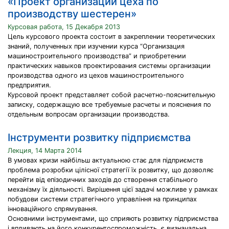
«Проект организации цеха по
производству шестерен»
Курсовая работа, 15 Декабря 2013
Цель курсового проекта состоит в закреплении теоретических
знаний, полученных при изучении курса “Организация
машиностроительного производства” и приобретении
практических навыков проектирования системы организации
производства одного из цехов машиностроительного
предприятия.
Курсовой проект представляет собой расчетно-пояснительную
записку, содержащую все требуемые расчеты и пояснения по
отдельным вопросам организации производства.
Інструменти розвитку підприємства
Лекция, 14 Марта 2014
В умовах кризи найбільш актуальною стає для підприємств
проблема розробки цілісної стратегії їх розвитку, що дозволяє
перейти від епізодичних заходів до створення стабільного
механізму їх діяльності. Вирішення цієї задачі можливе у рамках
побудови системи стратегічного управління на принципах
інноваційного спрямування.
Основними інструментами, що сприяють розвитку підприємства
і впливають на його конкурентоспроможність, є визначальна