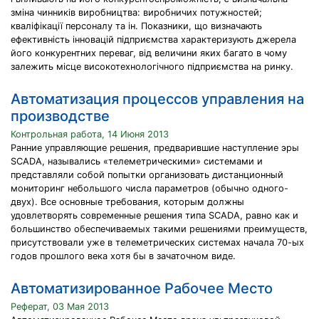
зміна чинників виробництва: виробничих потужностей;
кваліфікації персоналу та ін. Показники, що визначають
ефективність інновацій підприємства характеризують джерела
його конкурентних переваг, від величини яких багато в чому
залежить місце високотехнологічного підприємства на ринку.
Автоматизация процессов управления на
производстве
Контрольная работа, 14 Июня 2013
Ранние управляющие решения, предварившие наступление эры
SCADA, назывались «телеметрическими» системами и
представляли собой попытки организовать дистанционный
мониторинг небольшого числа параметров (обычно одного-
двух). Все основные требования, которым должны
удовлетворять современные решения типа SCADA, равно как и
большинство обеспечиваемых такими решениями преимуществ,
присутствовали уже в телеметрических системах начала 70-ых
годов прошлого века хотя бы в зачаточном виде.
Автоматизированное Рабочее Место
Реферат, 03 Мая 2013