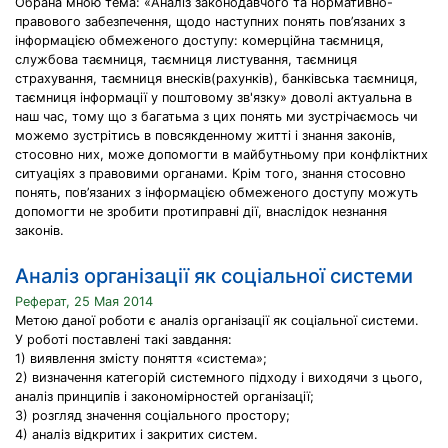
Обрана мною тема: «Аналіз законодавчого та нормативно-
правового забезпечення, щодо наступних понять пов’язаних з
інформацією обмеженого доступу: комерційна таємниця,
службова таємниця, таємниця листування, таємниця
страхування, таємниця внесків(рахунків), банківська таємниця,
таємниця інформації у поштовому зв'язку» доволі актуальна в
наш час, тому що з багатьма з цих понять ми зустрічаємось чи
можемо зустрітись в повсякденному житті і знання законів,
стосовно них, може допомогти в майбутньому при конфліктних
ситуаціях з правовими органами. Крім того, знання стосовно
понять, пов’язаних з інформацією обмеженого доступу можуть
допомогти не зробити протиправні дії, внаслідок незнання
законів.
Аналіз організації як соціальної системи
Реферат, 25 Мая 2014
Метою даної роботи є аналіз організації як соціальної системи.
У роботі поставлені такі завдання:
1) виявлення змісту поняття «система»;
2) визначення категорій системного підходу і виходячи з цього,
аналіз принципів і закономірностей організації;
3) розгляд значення соціального простору;
4) аналіз відкритих і закритих систем.