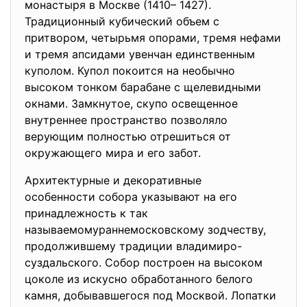
монастыря в Москве (1410– 1427).
Традиционный кубический объем с
притвором, четырьмя опорами, тремя нефами
и тремя апсидами увенчан единственным
куполом. Купол покоится на необычно
высоком тонком барабане с щелевидными
окнами. Замкнутое, скупо освещенное
внутреннее пространство позволяло
верующим полностью отрешиться от
окружающего мира и eгo забот.
Архитектурные и декоративные
особенности собора yкaзывают на eгo
принадлежность к так
называемомуpaннeмoсковскому зодчеству,
продолжившему традиции владимиро-
суздальского. Собор построен на высоком
цоколе из искусно обработанного белого
камня, добывавшегося под Москвой. Лопатки