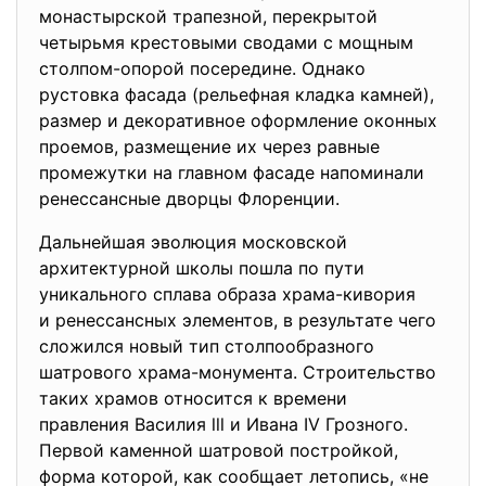
монастырской трапезной, перекрытой
четырьмя крестовыми сводами с мощным
столпом-опорой посередине. Однако
рустовка фасада (рельефная кладка камней),
размер и декоративное оформление оконных
проемов, размещение их через равные
промежутки на главном фасаде нaпоминали
ренессансные дворцы Флоренции.
Дальнейшая эволюция московской
архитектурной школы пошла по пути
уникального сплава образа храма-кивория
и ренессансных элементов, в результате чего
сложился новый тип столпообразного
шатрового храма-монумента. Строительство
таких храмов относится к времени
правления Василия lll и Ивана IV Грозного.
Первой каменной шатровой постройкой,
форма которой, как сообщает летопись, «не