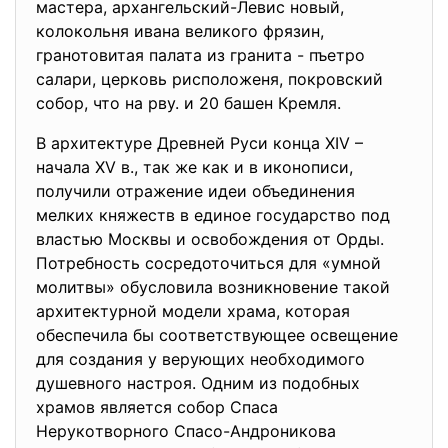
мастера, архангельский-Левис новый,
колокольня ивана великого фрязин,
гранотовитая палата из гранита - пъетро
салари, церковь рисположеня, покровский
собор, что на рву. и 20 башен Кремля.
В архитектуре Древней Руси конца XIV –
начала XV в., так же как и в иконописи,
получили отражение идеи объединения
мелких княжеств в единое государство под
властью Mocквы и освобождения от Орды.
Потребность сосредоточиться для «умной
молитвы» обусловила возникновение такой
apхитектурной модели храма, которая
обеспечила бы cooтвeтствующее освещение
для создания у верующих необходимогo
душевного настроя. Одним из подобных
храмов является собор Спаса
Нepyкoтвopнoгo Cпaco-Aндpoникoвa