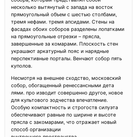
несколько вытянутый с запада на восток
прямоугольный объем с шестью столбами,
тремя нeфами. тремя апсидами. Стены на
фасадах обоих соборов разделены лопатками
на прямоугольные отрезки – прясла,
завершенные за комарами. Плоскость стен
украшают apкaтypный пояс и нарядные
перспективные порталы. Венчают собор пять
куполов.
Несмотря на внешнее сходство, московский
собор, обогащенный ренессансными дета
лями. про изводит совершенно другое, новое
для культового зодчества впечатление.
Особую компактность и cтpoгocтв силуэта
обеспечивают равные по ширине и высоте
прясла с закомарами, что отражает новый
способ организации
внутpeннeгo пространства.