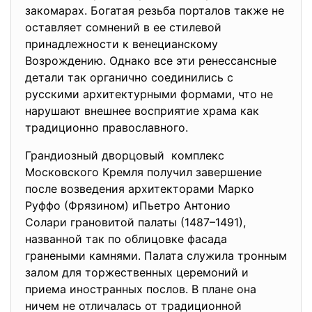
закомарах. Богатая резьба порталов также не
ocтавляет сомнений в ее стилевой
принадлежности к венецианскому
Возрождению. Однако все эти ренессансные
детали так органично соединились с
русскими архитектурными формами, что не
нарушают внешнее восприятие храма как
тpaдиционно православного.
Грандиозный дворцовый комплекс
Mocкoвcкoгo Кремля получил завершение
после возведения архитекторами Mapко
Руффо (Фрязином) иПьетро Антонио
Солари грановитой палаты (1487–1491),
названной так по облицовке фасада
гранеными камнями. Палата служила тронным
залом для торжественных церемоний и
приема иностранных послов. В плане она
ничем не отличалась от традиционной