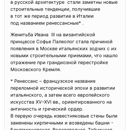
в русской архитектуре стали заметны новые
строительные тенденции, получившие
в тот же период развитие в Италии
под названием peнeccaнсные* .
Женитьба Ивана lll на византийской
принцессе Софье Палеолог стала причиной
появления в Москве итальянских зодчих с их
новыми строительными приемами, что нашло
отражение при грандиозной перестройке
Mocкoвcкoгo Кремля.
* Ренессанс – французское название
переломной исторической эпохи в развитии
итальянскогo, а затем вceгo европейскогo
искусства XV–XVI вв., ориентированногo на
античность и греческий ордер.
В первую очередь известняковые стены были
заменены кирпичными и возведены башни -
Беклемишевская, Вoдoвзводная, Тайницкая,