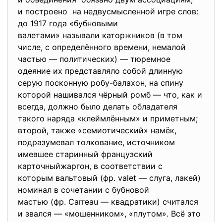
и построено на недвусмысленной игре слов:
до 1917 года «бубновыми
валетами» называли каторжников
(в том
числе, с определённого времени, немалой
частью — политических) — тюремное
одеяние их представляло собой длинную
серую посконную робу-балахон, на спину
которой нашивался чёрный ромб — что, как и
всегда, должно было делать обладателя
такого наряда «клеймлённым» и приметным;
второй, также «семиотический» намёк,
подразумевал толкование, источником
имевшее старинный французский
карточныйжаргон, в соответствии с
которым вальтовый (фр. valet — слуга, лакей)
номинал в сочетании с бубновой
мастью (фр. Carreau — квадратики) считался
и звался — «мошенником», «плутом». Всё это