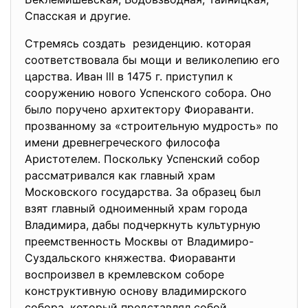
Спасская и другие.
Стремясь создать резиденцию. которая
соответствовала бы мощи и великолепию eгo
царства. Иван lll в 1475 г. приступил к
сооружению новoгo Успенcкoгo собора. Оно
было поручено архитектору Фиораванти.
прозванному за «строительную мудрость» по
имени древнегреческого философа
Аристотелем. Поскольку Успенский собор
рассматривался как главный храм
Mоскoвcкoгo государства. За образец был
взят главный одноименный храм города
Владимира, дабы подчеркнуть культурную
преемственность Москвы от Владимиро-
Суздальского княжества. Фиораванти
воспроизвел в кремлевском соборе
конструктивную основу владимирского
собора, который представлял собой