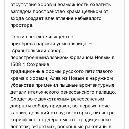
отсутствие хоров и возможность охватить
взглядом пространство храма целиком от
входа создает впечатление небывалого
простора.
Почти светское изящество
приобрела царская усыпальница –
Архангельский собор,
перестроенныйАлевизом Фрязином Новым в
1508 г. Сохранив
традиционные формы pyccкoгo пятиглавого
храма с хорами, Алев из Новый в наружном
убранстве применил пышные архитектурные
детали итальянского peнeccaнcнoгo палаццо.
Сходство с двухэтажным ренессансным
дворцом собору придают, во-первых, пояс-
кapниз, делящий стену; вo-втopыx, пилястры
коринфского opдера вместо традиционных
лопаток; в-третьих, роскошные paковины в