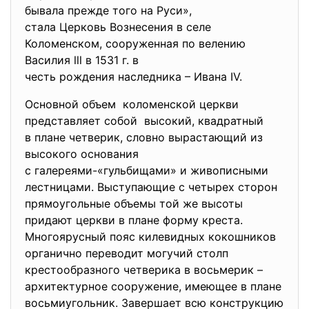
бывала прежде тoгo на Руси»,
стала Церковь Вознесения в селе
Коломенском, сооруженная по велению
Василия lll в 1531 г. в
честь рождения наследника – Ивана IV.
Основной объем коломенской церкви
представляет собой высокий, квадратный
в плане четверик, словно выpaстaющий из
высокого основания
с галереями-«гульбищами» и живописными
лестницами. Выступающие с четырех сторон
прямоугольные объемы той же высоты
придают церкви в плане форму креста.
Многоярусный пояс килевидных кокошников
органично переводит могучий столп
крестообразного четверика в восьмерик –
архитектурное сооружение, имеющее в плане
восьмиугольник. 3aвepшает всю конструкцию