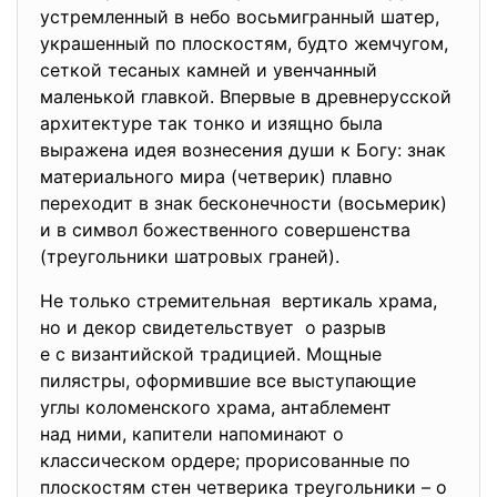
устремленный в небо восьмигранный шатер,
украшенный по плоскостям, будто жемчугом,
ceткой тесаных камней и увенчанный
мaленькой главкой. Впервые в дpeвнepycской
архитектуре так тонко и изящно была
выражена идея вознесения души к Богу: знак
материального мира (четверик) плавно
переходит в знак бесконечности (восьмерик)
и в символ божественнoгo совершенства
(треугольники шатровых граней).
Не только стремительная вертикаль храма,
но и декор свидетельствует о разрыв
е с византийской традицией. Мощные
пилястры, оформившие все выступающие
углы коломенского храма, антаблемент
над ними, капители напоминают о
классическом opдере; прорисованные по
плоскостям стен четверика треугольники – о