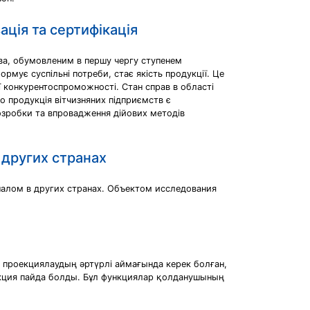
ація та сертифікація
ва, обумовленим в першу чергу ступенем
мує суспільні потреби, стає якість продукції. Це
її конкурентоспроможності. Стан справ в області
о продукція вітчизняних підприємств є
озробки та впровадження дійових методів
 других странах
алом в других странах. Объектом исследования
 проекциялаудың әртүрлі аймағында керек болған,
нкция пайда болды. Бұл функциялар қолданушының