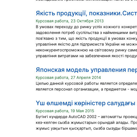
Якість продукції, показники.Сист
Курсовая работа, 23 Октября 2013
В умовах переходу до ринку успіх кожного конкре
задоволення потреб суспільства з найменшими витр
пов'язано з тим, що якість продукції в умовах кон
управління якістю для підприємств України не можн
неконкурентоспроможною на світовому ринку саме 
управління витратами на забезпечення якості продукц
Японская модель управления пер
Курсовая работа, 27 Апреля 2014
Целью данной курсовой работы является определе
является персонал организации, а предметом - мо
Үш өлшемді көріністер салудағы
Курсовая работа, 19 Мая 2015
Бүгінгі күндерде AutoCAD 2002 – автоматты прое
кез-келген сызба жұмыстарын орындай алады. Про
жұмыс уақытын қысқартып, сызба сызуды біршама