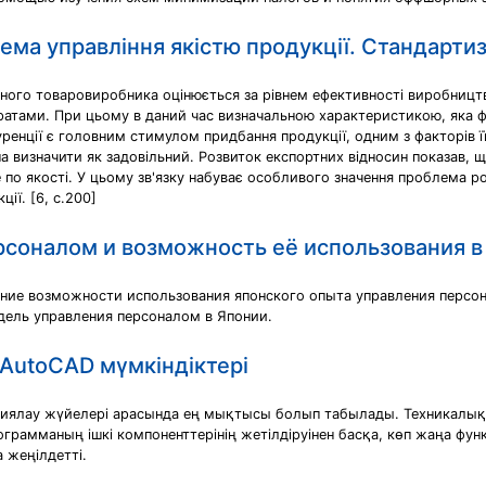
ема управління якістю продукції. Стандартиз
тного товаровиробника оцінюється за рівнем ефективності виробницт
атами. При цьому в даний час визначальною характеристикою, яка фор
куренції є головним стимулом придбання продукції, одним з факторів 
а визначити як задовільний. Розвиток експортних відносин показав, щ
по якості. У цьому зв'язку набуває особливого значення проблема р
ії. [6, с.200]
соналом и возможность её использования в
ние возможности использования японского опыта управления персон
дель управления персоналом в Японии.
 AutoCAD мүмкіндіктері
кциялау жүйелері арасында ең мықтысы болып табылады. Техникалық
грамманың ішкі компоненттерінің жетілдіруінен басқа, көп жаңа фу
 жеңілдетті.