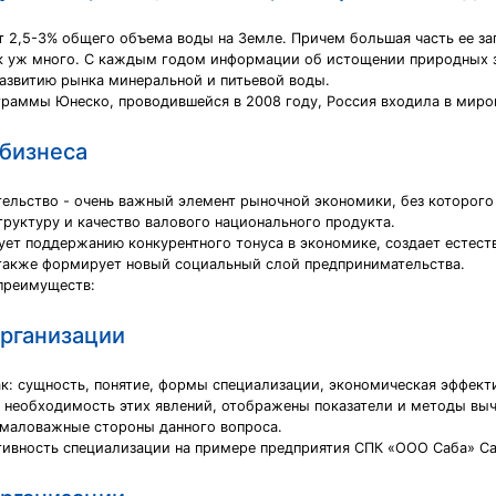
 2,5-3% общего объема воды на Земле. Причем большая часть ее за
так уж много. С каждым годом информации об истощении природных з
развитию рынка минеральной и питьевой воды.
аммы Юнеско, проводившейся в 2008 году, Россия входила в миров
 бизнеса
льство - очень важный элемент рыночной экономики, без которого 
руктуру и качество валового национального продукта.
ет поддержанию конкурентного тонуса в экономике, создает естес
а также формирует новый социальный слой предпринимательства.
преимуществ:
рганизации
ак: сущность, понятие, формы специализации, экономическая эффект
 необходимость этих явлений, отображены показатели и методы вы
емаловажные стороны данного вопроса.
ивность специализации на примере предприятия СПК «ООО Саба» Cа