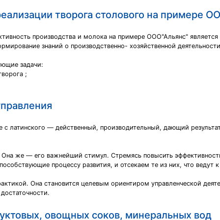
еализации творога столового на примере О
ктивность производства и молока на примере ООО"Альянс" является 
ормирование знаний о производственно- хозяйственной деятельнос
ующие задачи:
творога ;
управления
е с латинского — действенный, производительный, дающий результат
. Она же — его важнейший стимул. Стремясь повысить эффективность
особствующие процессу развития, и отсекаем те из них, что ведут к
практикой. Она становится целевым ориентиром управленческой деяте
 достаточности.
уктовых, овощных соков, минеральных вод