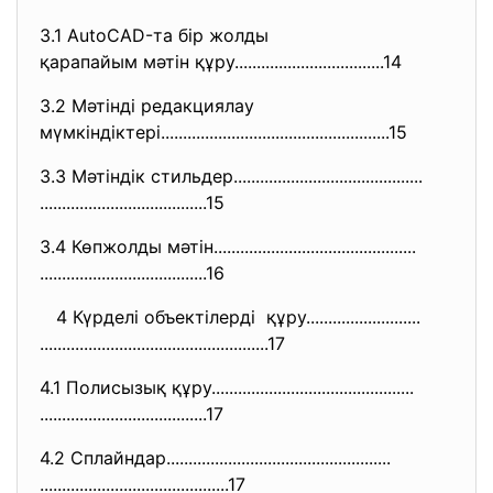
3.1 AutoCAD-та бір жолды
қарапайым мәтін құру..........
........................14
3.2 Мәтінді редакциялау
мүмкіндіктері.................
..............................
.....15
3.3 Мәтіндік стильдер.............
..............................
..............................
........15
3.4 Көпжолды мәтін................
..............................
..............................
........16
4 Күрделі объектілерді құру..........................
..............................
......................17
4.1 Полисызық құру................
..............................
..............................
........17
4.2 Сплайндар.....................
..............................
..............................
.............17