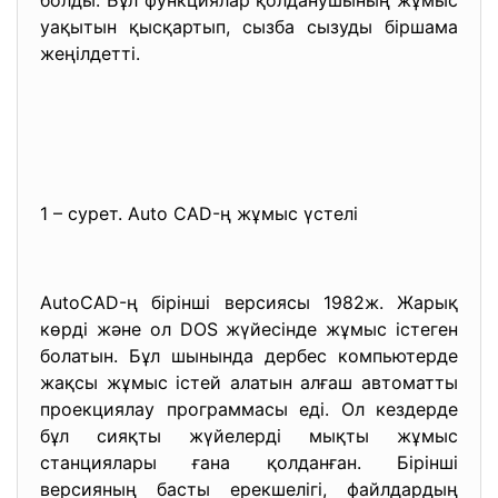
болды. Бұл функциялар қолданушының жұмыс
уақытын қысқартып, сызба сызуды біршама
жеңілдетті.
1 – сурет. Auto CAD-ң жұмыс үстелі
AutoCAD-ң бірінші версиясы 1982ж. Жарық
көрді және ол DOS жүйесінде жұмыс істеген
болатын. Бұл шынында дербес компьютерде
жақсы жұмыс істей алатын алғаш автоматты
проекциялау программасы еді. Ол кездерде
бұл сияқты жүйелерді мықты жұмыс
станциялары ғана қолданған. Бірінші
версияның басты ерекшелігі, файлдардың