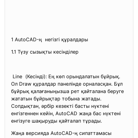
1 AutoCAD-ң негізгі құралдары
1.1 Түзу сызықты кесінділер
Line (Кесінді): Ең көп орындалатын бұйрық.
Ол Draw құралдар панелінде орналасқан. Бұл
бұйрық қалағаныңызша рет қайталана беруге
жататын бұйрықтар тобына жатады.
Сопдықтан, әрбір кезекті басты нүктені
енгізгеннен кейін, AutoCAD жаңа бас нүктені
енгізуге шақыруды қайталап тұрады.
Жаңа версияда AutoCAD-ң сипаттамасы