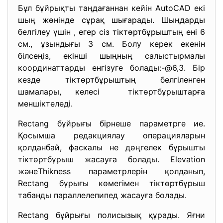
Бұл бұйрықты таңдағаннан кейін AutoCAD екі
шың жөнінде сұрақ шығарады. Шыңдарды
белгілеу үшін , егер сіз тіктөртбұрыштың ені 6
см., ұзындығы 3 см. Болу керек екенін
білсеңіз, екінші шыңның салыстырмалы
координаттарды енгізуге болады:-@6,3. Бір
кезде тіктөртбұрыштың белгіленген
шамалары, келесі тіктөртбұрыштарға
меншіктеледі.
Rectang бұйрығы бірнеше параметрге ие.
Қосымша редакциялау операцияларын
қолданбай, фаскалы не дөңгелек бұрышты
тіктөртбұрыш жасауға болады. Elevation
жәнеThikness параметрлерін қолданып,
Rectang бұрығы көмегімен тіктөртбұрыш
табанды параллелепипед жасауға болады.
Rectang бұйрығы полисызық құрады. Яғни