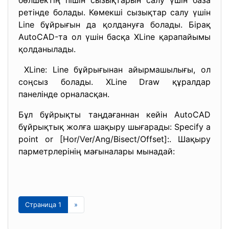
бөлшектің пішін сызықтарын салу үшін база
ретінде болады. Көмекші сызықтар салу үшін
Line бұйрығын да қолдануға болады. Бірақ
AutoCAD-та ол үшін басқа XLine қарапайымы
қолданылады.
XLine: Line бұйрығынан айырмашылығы, ол
соңсыз болады. XLine Draw құралдар
панелінде орналасқан.
Бұл бұйрықты таңдағаннан кейін AutoCAD
бұйрықтық жолға шақыру шығарады: Specify a
point or [Hor/Ver/Ang/Bisect/Offset]:. Шақыру
парметрлерінің мағыналары мынадай:
Страница 1
»