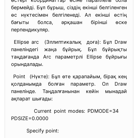
өстері координаттар өсіне параллель бола
бермейді. Бұл бұрыш, сіздің екінші белгіленген
өс нүктесімен белгіленеді. Ал екінші өстің
бағыты болса, әрқашан бірінші өске
перпендикуляр.
Ellipse arc (Эллиптикалық доға): Бұл Draw
панеліндегі жаңа бұйрық. Бұл бұйрықты
таңдағанда Arc параметрлі Ellipse бұйрығы
орындалады.
Point (Нүкте): Бұл өте қарапайым, бірақ кең
қолданымда болған параметр. Ол Draw
панелінде. Таңдалғанынан кейін мынадай
ақпарат шығады:
Current point modes: PDMODE=34
PDSIZE=0.0000
Specify point: