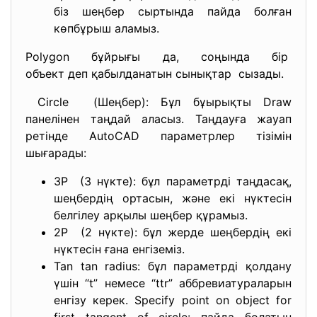
біз шеңбер сыртында пайда болған
көпбұрыш аламыз.
Polygon бұйрығы да, соңында бір
объект деп қабылданатын
сынықтар сызады.
Circle (Шеңбер): Бұл бұырықты Draw
панелінен таңдай аласыз. Таңдауға жауап
ретінде AutoCAD параметрлер тізімін
шығарады:
3Р (3 нүкте): бұл параметрді таңдасақ,
шеңбердің ортасын, және екі нүктесін
белгілеу арқылы шеңбер құрамыз.
2Р (2 нүкте): бұл жерде шеңбердің екі
нүктесін ғана енгіземіз.
Tan tan radius: бұл параметрді қолдану
үшін “t” немесе “ttr” аббревиатураларын
енгізу керек. Specify point on object for