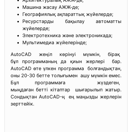
Архитектуралық АЖЖ-де;
Машина жасау АЖЖ-де;
Географиялық ақпараттық жүйелерде;
Ресурстарды бақылау автоматты
жүйелерде;
Электротехника және электроникада;
Мультимедиа жүйелерінде;
AutoCAD жеңіл көрінуі мүмкін, бірақ
бұл программаның да қиын
жерлері бар.
AutoCAD өте үлкен программа болғандықтан,
оны 20-30 бетте толығымен ашу мүмкін емес.
Бұл программаға жүздеген,
мыңдаған бетті кітаптар шығарылып жатыр.
Сондықтан AutoCAD-ң ең маңызды жерлерін
зерттейік.