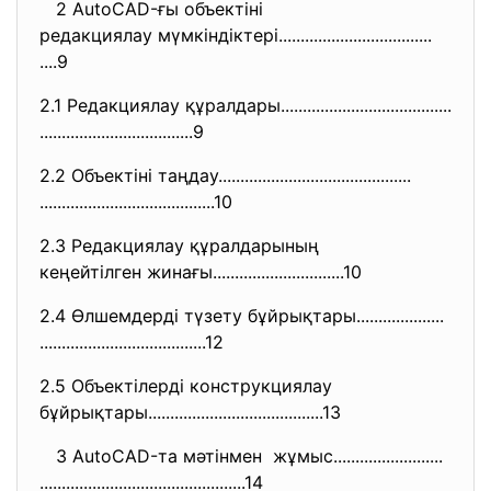
2 AutoCAD-ғы объектіні
редакциялау мүмкіндіктері.....
..............................
....9
2.1 Редакциялау құралдары.........
..............................
..............................
.....9
2.2 Объектіні таңдау..............
..............................
..............................
..........10
2.3 Редакциялау құралдарының
кеңейтілген жинағы............
..................10
2.4 Өлшемдерді түзету бұйрықтары....................
..............................
........12
2.5 Объектілерді конструкциялау
бұйрықтары....................
....................13
3 AutoCAD-та мәтінмен жұмыс.........................
..............................
.................14