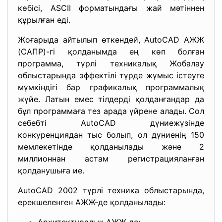
көбісі, ASCII форматындағы жай мәтіннен
құрылған еді.
Жоғарыда айтылып өткендей, AutoCAD АЖЖ
(САПР)-гі қолданымда ең көп болған
программа, түрлі техникалық Жобалау
облыстарында эффектілі түрде жұмыс істеуге
мүмкіндігі бар графикалық программалық
жүйе. Латын емес тілдерді қолданғандар да
бұл программаға тез арада үйрене алады. Сол
себебті AutoCAD дүниежүзінде
конкуренциядан тыс болып, ол дүниенің 150
мемлекетінде қолданылады және 2
миллионнан астам регистрацияланған
қолданушыға ие.
AutoCAD 2002 түрлі техника облыстарында,
ерекшеленген АЖЖ-де
қолданылады: