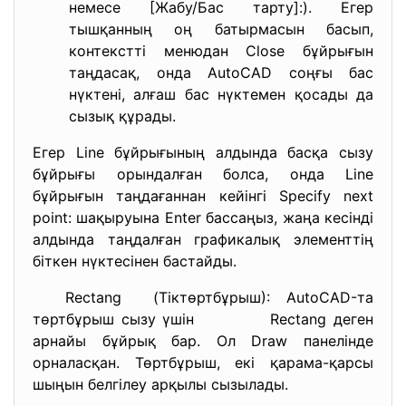
немесе [Жабу/Бас тарту]:). Егер
тышқанның оң батырмасын басып,
контекстті менюдан Close бұйрығын
таңдасақ, онда AutoCAD соңғы бас
нүктені, алғаш бас нүктемен қосады да
сызық құрады.
Егер Line бұйрығының алдында басқа сызу
бұйрығы орындалған болса, онда Line
бұйрығын таңдағаннан кейінгі Specify next
point: шақыруына Enter бассаңыз, жаңа кесінді
алдында таңдалған графикалық элементтің
біткен нүктесінен бастайды.
Rectang (Тіктөртбұрыш): AutoCAD-та
төртбұрыш сызу үшін Rectang деген
арнайы бұйрық бар. Ол Draw панелінде
орналасқан. Төртбұрыш, екі қарама-қарсы
шыңын белгілеу арқылы сызылады.