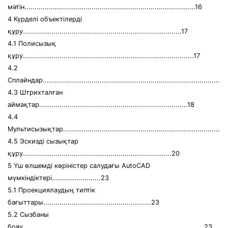
мәтін....................................................................................16
4 Күрделі объектілерді
құру..............................................................................17
4.1 Полисызық
құру....................................................................................17
4.2
Сплайндар..........................................................................................
4.3 Штрихталған
аймақтар.........................................................................18
4.4
Мультисызықтар................................................................................
4.5 Эскизді сызықтар
құру.........................................................................20
5 Үш өлшемді көріністер салудағы AutoCAD
мүмкіндіктері........................23
5.1 Проекциялаудың типтік
бағыттары.....................................................23
5.2 Сызбаны
бояу.........................................................................................23