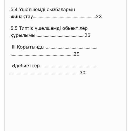
5.4 Үшөлшемді сызбаларын
жинақтау......................
..............................
..23
5.5 Типтік үшөлшемді объектілер
құрылымы......................
....................26
ІІІ Қорытынды ...............
..............................
..............................
........................29
Әдебиеттер...................
..............................
..............................
.............................
30