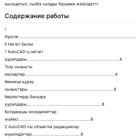
қысқартып, сызба сызуды біршама жеңілдетті.
Содержание работы
І
Кіріспе.................................................................................................
ІІ Негізгі бөлім
1 AutoCAD-ң негізгі
құралдары..........................................................................4
Түзу сызықты
кесінділер........................................................................4
Көмекші құрау
сызықтары.....................................................................6
Көріністерді басқару
құралдары............................................................8
Қолданушы координаттар
жүйесі..........................................................8
2 AutoCAD-ғы объектіні редакциялау
мүмкіндіктері.......................................9