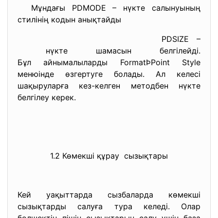
Мұндағы PDMODE – нүкте салынуының
стилінің кодын анықтайды
PDSIZE –
нүкте шамасын белгілейді.
Бұл айнымалыларды FormatÞPoint Style
менюінде өзгертуге болады. Ал келесі
шақыруларға кез-келген методбен нүкте
белгілеу керек.
1.2 Көмекші құрау сызықтары
Кей уақыттарда сызбаларда көмекші
сызықтарды салуға тура келеді. Олар