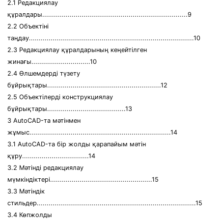
2.1 Редакциялау
құралдары..........................................................................9
2.2 Объектіні
таңдау....................................................................................10
2.3 Редакциялау құралдарының кеңейтілген
жинағы..............................10
2.4 Өлшемдерді түзету
бұйрықтары..........................................................12
2.5 Объектілерді конструкциялау
бұйрықтары........................................13
3 AutoCAD-та мәтінмен
жұмыс........................................................................14
3.1 AutoCAD-та бір жолды қарапайым мәтін
құру..................................14
3.2 Мәтінді редакциялау
мүмкіндіктері....................................................15
3.3 Мәтіндік
стильдер.................................................................................15
3.4 Көпжолды