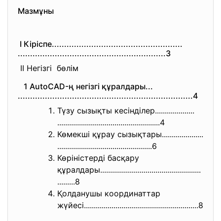
Мазмұны
І Кіріспе.......................
..............................
..............................
..............................
3
ІІ Негізгі бөлім
1 AutoCAD-ң негізгі құралдары...
..............................
..............................
...........4
Түзу сызықты кесінділер....................
..............................
......................4
Көмекші құрау сызықтары.....................
..............................
..................6
Көріністерді басқару
құралдары.....................
..............................
.........8
Қолданушы координаттар
жүйесі........................
..............................
....8