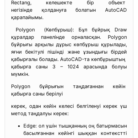
Rectang, келешекте бір объект
негізінде қолдануға болатын AutoCAD
қарапайымы.
Polygon (Көпбұрыш): Бұл бұйрық Draw
құралдар панелінде орналасқан. Polygon
бұйрығы арқылы дұрыс көпбұрыш құрылады,
яғни бекітулі пішінді және ұзындығы бірдей
қабырғалы болады. AutoCAD-та көпбұрыштың
қабырға саны 3 – 1024 арасында болуы
мүмкін.
Polygon бұйрығын таңдағаннан кейін
қабырға саны берілуі
керек, одан кейін келесі белгіленуі керек үш
метод таңдалуы керек:
Edge: ол үшін тышқанның оң батырмасын
басылғаннан кейінгі шыққан контекстті