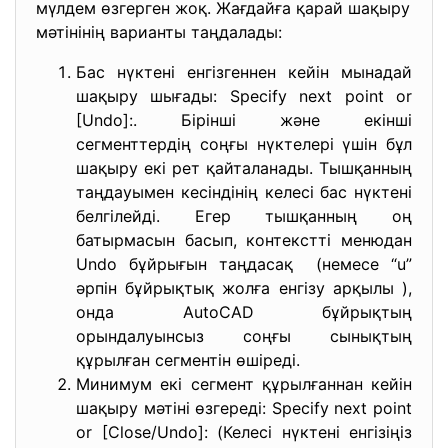
мүлдем өзгерген жоқ. Жағдайға қарай шақыру
мәтінінің варианты таңдалады:
Бас нүктені енгізгеннен кейін мынадай
шақыру шығады: Specify next point or
[Undo]:. Бірінші және екінші
сегменттердің соңғы нүктелері үшін бұл
шақыру екі рет қайталанады. Тышқанның
таңдауымен кесіндінің келесі бас нүктені
белгілейді. Егер тышқанның оң
батырмасын басып, контекстті менюдан
Undo бұйрығын таңдасақ (немесе “u”
әрпін бұйрықтық жолға енгізу арқылы ),
онда AutoCAD бұйрықтың
орындалуынсыз соңғы сынықтың
құрылған сегментін өшіреді.
Минимум екі сегмент құрылғаннан кейін
шақыру мәтіні өзгереді: Specify next point
or [Close/Undo]: (Келесі нүктені енгізіңіз