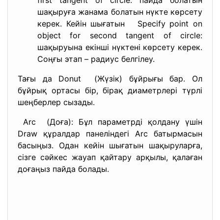
first tangent of circle: пайда болатын
шақыруға жанама болатын нүкте көрсету
керек. Кейін шығатын Specify point on
object for second tangent of circle:
шақыруына екінші нүктені көрсету керек.
Соңғы этап – радиус белгілеу.
Тағы да Donut (Жүзік) бұйрығы бар. Ол
бұйрық ортасы бір, бірақ диаметрлері түрлі
шеңберлер сызады.
Arc (Доға): Бұл параметрді қолдану үшін
Draw құралдар панеліндегі Arc батырмасын
басыңыз. Одан кейін шығатын шақыруларға,
сізге сәйкес жауап қайтару арқылы, қалаған
доғаңыз пайда болады.