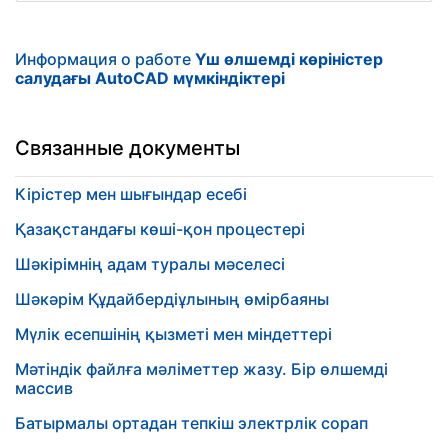
Информация о работе
Үш өлшемді көріністер
салудағы AutoCAD мүмкіндіктері
Связанные документы
Кірістер мен шығындар есебі
Қазақстандағы көші-қон процестері
Шәкірімнің адам туралы мәселесі
Шәкәрім Құдайбердіұлының өмірбаяны
Мүлік есепшінің қызметі мен міндеттері
Мәтіндік файлға мәліметтер жазу. Бір өлшемді
массив
Батырмалы ортадан тепкіш электрлік сорап