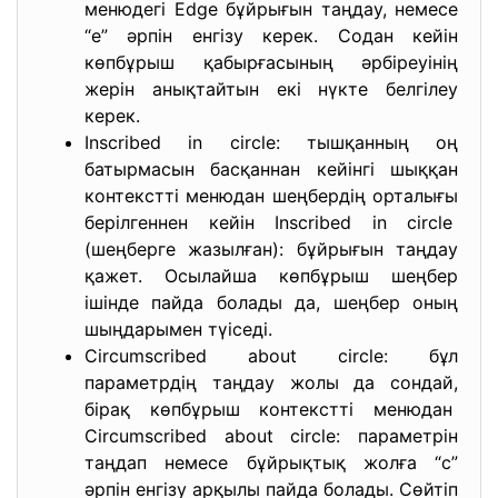
менюдегі Edge бұйрығын таңдау, немесе
“е” әрпін енгізу керек. Содан кейін
көпбұрыш қабырғасының әрбіреуінің
жерін анықтайтын екі нүкте белгілеу
керек.
Inscribed in circle: тышқанның оң
батырмасын басқаннан кейінгі шыққан
контекстті менюдан шеңбердің орталығы
берілгеннен кейін Inscribed in circle
(шеңберге жазылған): бұйрығын таңдау
қажет. Осылайша көпбұрыш шеңбер
ішінде пайда болады да, шеңбер оның
шыңдарымен түіседі.
Circumscribed about circle: бұл
параметрдің таңдау жолы да сондай,
бірақ көпбұрыш контекстті менюдан
Circumscribed about circle: параметрін
таңдап немесе бұйрықтық жолға “с”
әрпін енгізу арқылы пайда болады. Сөйтіп