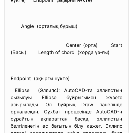
нүкте) Endpoint (ақырғы нүкте)
Angle (орталық бұрыш)
Center (орта) Start
(Басы) Length of chord (хорда ұз-ғы)
Endpoint (ақырғы нүкте)
Ellipse (Эллипс): AutoCAD-та эллипстың
сызылуы Ellipse бұйрығымен жүзеге
асырылады. Ол бұйрық Draw панелінде
орналасқан. Сұхбат процесінде AutoCAD-ң
сұрайтын ақпараттан басқа, эллипстың
белгіленетін өс бағытын білу қажет. Эллипс