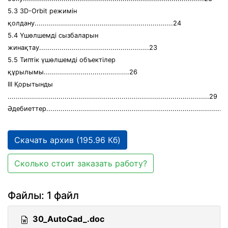
5.3 3D-Orbit режимін
қолдану....................................................................24
5.4 Үшөлшемді сызбаларын
жинақтау......................................................23
5.5 Типтік үшөлшемді объектілер
құрылымы..........................................26
ІІІ Қорытынды
...................................................................................................29
Әдебиеттер.........................................................................................
Скачать архив (195.96 Кб)
Сколько стоит заказать работу?
Файлы: 1 файл
30_AutoCad_.doc