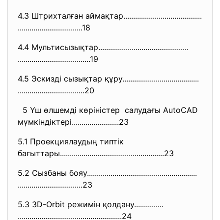
4.3 Штрихталған аймақтар..........
..............................
..............................
...18
4.4 Мультисызықтар................
..............................
..............................
.......19
4.5 Эскизді сызықтар құру.........
..............................
..............................
....20
5 Үш өлшемді көріністер салудағы AutoCAD
мүмкіндіктері.................
.......23
5.1 Проекциялаудың типтік
бағыттары.....................
..............................
..23
5.2 Сызбаны бояу..........................
..............................
..............................
...23
5.3 3D-Orbit режимін қолдану...............
..............................
.......................24