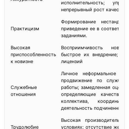
исполнительность; управ
непрерывный рост качества.
Формирование нестандарт
Практицизм
приведение ее в соответств
заданиями.
Высокая
Восприимчивость нововв
приспособленность
быстрое их внедрение; мас
к новизне
лицензий
Личное неформальное отн
продвижение по службе 
Служебные
работы; замедленная оценка
отношения
определяющие качества р
коллектива, координиро
деятельность подчиненных.
Высокая производительност
Трудолюбие
условиях; отсутствие жестк