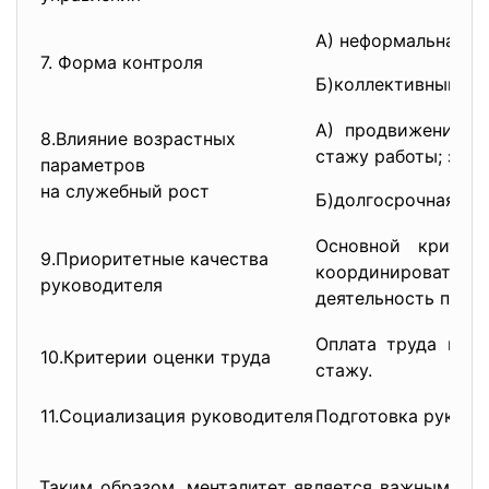
А) неформальная ст
7. Форма контроля
Б)коллективный ко
А) продвижение п
8.Влияние возрастных
стажу работы; зам
параметров
на служебный рост
Б)долгосрочная за
Основной критер
9.Приоритетные качества
координирова
руководителя
деятельность подч
Оплата труда по п
10.Критерии оценки труда
стажу.
11.Социализация руководителя
Подготовка руково
Таким образом, менталитет является важным