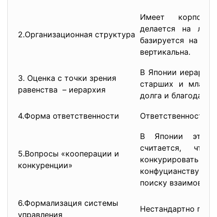
Имеет корпорат
делается на личн
2.Организационная структура
базируется на вз
вертикальна.
В Японии иерархия
3. Оценка с точки зрения
старших и младши
равенства – иерархия
долга и благодарно
4.Форма ответственности
Ответственность к
В Японии эти д
считается, что
5.Вопросы «кооперации и
конкурировать и со
конкуренции»
конфуцианству в 
поиску взаимовыго
6.Формализация системы
Нестандартно гибка
управления