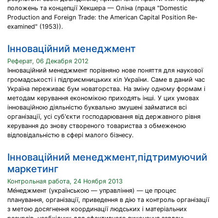
положень та концепції Хекшера — Оліна (праця "Domestic
Production and Foreign Trade: the American Capital Position Re-
examined" (1953)).
Інноваційний менеджмент
Реферат, 06 Декабря 2012
Інноваційний менеджмент порівняно нове поняття для наукової
громадськості і підприємницьких кіл України. Саме в даний час
Україна переживає бум новаторства. На зміну одному формам і
методам керування економікою приходять інші. У цих умовах
інноваційною діяльністю буквально змушені займатися всі
організації, усі суб'єкти господарювання від державного рівня
керування до знову створеного товариства з обмеженою
відповідальністю в сфері малого бізнесу.
Інноваційний менеджмент,підтримуючий
маркетинг
Контрольная работа, 24 Ноября 2013
Ме́неджмент (українською — управління) — це процес
планування, організації, приведення в дію та контроль організації
з метою досягнення координації людських і матеріальних