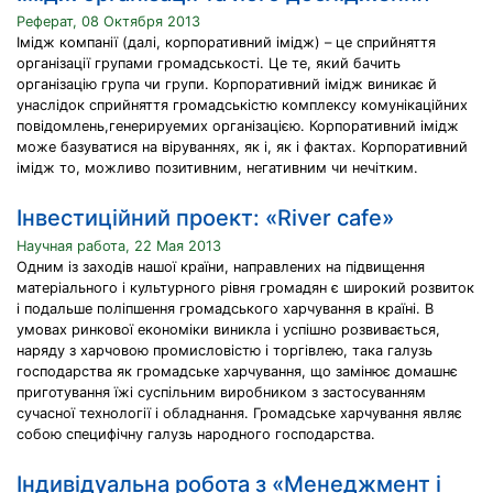
Реферат, 08 Октября 2013
Імідж компанії (далі, корпоративний імідж) – це сприйняття
організації групами громадськості. Це те, який бачить
організацію група чи групи. Корпоративний імідж виникає й
унаслідок сприйняття громадськістю комплексу комунікаційних
повідомлень,генерируемих організацією. Корпоративний імідж
може базуватися на віруваннях, як і, як і фактах. Корпоративний
імідж то, можливо позитивним, негативним чи нечітким.
Інвестиційний проект: «River cafe»
Научная работа, 22 Мая 2013
Одним із заходів нашої країни, направлених на підвищення
матеріального і культурного рівня громадян є широкий розвиток
і подальше поліпшення громадського харчування в країні. В
умовах ринкової економіки виникла і успішно розвивається,
наряду з харчовою промисловістю і торгівлею, така галузь
господарства як громадське харчування, що замінює домашнє
приготування їжі суспільним виробником з застосуванням
сучасної технології і обладнання. Громадське харчування являє
собою специфічну галузь народного господарства.
Індивідуальна робота з «Менеджмент і