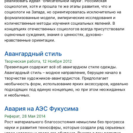
реализовать идеал "описательной науки". Российская
социология, хотя и прошла те же этапы развития, что и
социологи на Западе, но ориентировалась исключительно на
формализованные модели, эмпирические исследования и
количественные методы изучения социальных явлений. В
концепциях отечественных социологов всегда присутствовали
оценочные суждения, знания о ценностях, духовно-
нравственные ориентации.
Авангардный стиль
Творческая работа, 12 Ноября 2012
Презентация содержит всё об авангардном стиле одежды.
Авангардный стиль – модное направление, берущее начало в
творчестве художников-авангардистов. Предполагает
необычность форм, использование ярких аксессуаров, идеально
подходящих под единую концепцию, но при этом неожиданных
и необычных.
Авария на АЭС Фукусима
Реферат, 28 Мая 2014
Рост материального благосостояния немыслим без прогресса
науки и развития техносферы, которые создали ряд серьезных