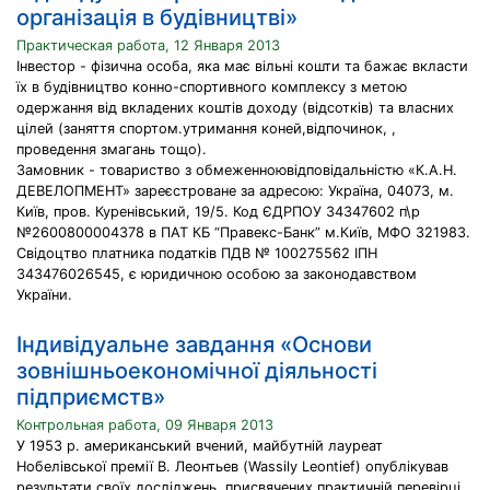
організація в будівництві»
Практическая работа, 12 Января 2013
Інвестор - фізична особа, яка має вільні кошти та бажає вкласти
їх в будівництво конно-спортивного комплексу з метою
одержання від вкладених коштів доходу (відсотків) та власних
цілей (заняття спортом.утримання коней,відпочинок, ,
проведення змагань тощо).
Замовник - товариство з обмеженноювідповідальністю «К.А.Н.
ДЕВЕЛОПМЕНТ» зареєстроване за адресою: Україна, 04073, м.
Київ, пров. Куренівський, 19/5. Код ЄДРПОУ 34347602 п\р
№2600800004378 в ПАТ КБ “Правекс-Банк” м.Київ, МФО 321983.
Свідоцтво платника податків ПДВ № 100275562 ІПН
343476026545, є юридичною особою за законодавством
України.
Індивідуальне завдання «Основи
зовнішньоекономічної діяльності
підприємств»
Контрольная работа, 09 Января 2013
У 1953 р. американський вчений, майбутній лауреат
Нобелівської премії В. Леонтьев (Wassily Leontief) опублікував
результати своїх досліджень, присвячених практичній перевірці