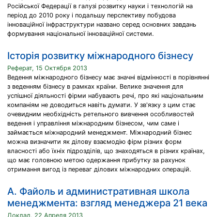
Російської Федерації в галузі розвитку науки і технологій на
період до 2010 року і подальшу перспективу побудова
інноваційної інфраструктури названо серед основних завдань
формування національної інноваційної системи.
Історія розвитку міжнародного бізнесу
Реферат, 15 Октября 2013
Ведення міжнародного бізнесу має значні відмінності в порівнянні
з веденням бізнесу в рамках країни. Велике значення для
успішної діяльності фірми набувають речі, про які національним
компаніям не доводиться навіть думати. У зв'язку з цим стає
очевидним необхідність ретельного вивчення особливостей
ведення і управління міжнародним бізнесом, чим саме і
займається міжнародний менеджмент. Міжнародний бізнес
можна визначити як ділову взаємодію фірм різних форм
власності або їхніх підрозділів, що знаходяться в різних країнах,
що має головною метою одержання прибутку за рахунок
отримання вигод із переваг ділових міжнародних операцій.
А. Файоль и административная школа
менеджмента: взгляд менеджера 21 века
Доклад, 22 Апреля 2013