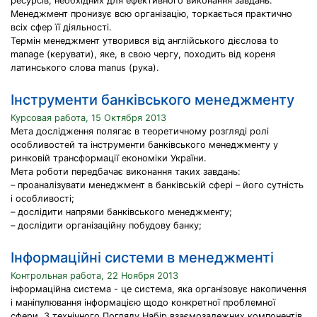
ресурсів, необхідних для ефективного виконання завдань.
Менеджмент пронизує всю організацію, торкається практично
всіх сфер її діяльності.
Термін менеджмент утворився від англійського дієслова to
manage (керувати), яке, в свою чергу, походить від кореня
латинського слова manus (рука).
Інструменти банківського менеджменту
Курсовая работа, 15 Октября 2013
Мета дослідження полягає в теоретичному розгляді ролі
особливостей та інструменти банківського менеджменту у
ринковій трансформації економіки України.
Мета роботи передбачає виконання таких завдань:
– проаналізувати менеджмент в банківській сфері – його сутність
і особливості;
– дослідити напрями банківського менеджменту;
– дослідити організаційну побудову банку;
Інформаційні системи в менеджменті
Контрольная работа, 22 Ноября 2013
інформаційна система - це система, яка організовує накопичення
і маніпулювання інформацією щодо конкретної проблемної
сфери. З технічного Погляду Набір взаємозалежних компонентів,