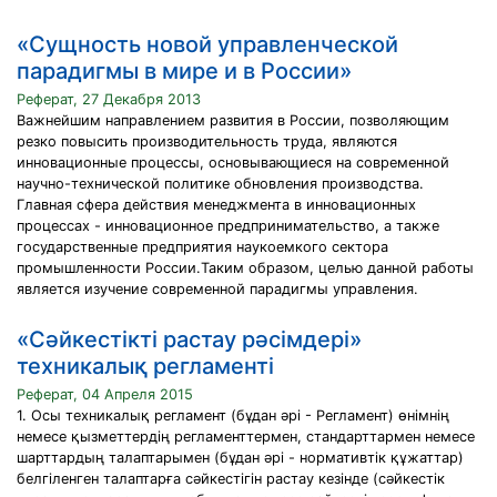
«Сущность новой управленческой
парадигмы в мире и в России»
Реферат, 27 Декабря 2013
Важнейшим направлением развития в России, позволяющим
резко повысить производительность труда, являются
инновационные процессы, основывающиеся на современной
научно-технической политике обновления производства.
Главная сфера действия менеджмента в инновационных
процессах - инновационное предпринимательство, а также
государственные предприятия наукоемкого сектора
промышленности России.Таким образом, целью данной работы
является изучение современной парадигмы управления.
«Сәйкестікті растау рәсімдері»
техникалық регламенті
Реферат, 04 Апреля 2015
1. Осы техникалық регламент (бұдан әрі - Регламент) өнімнің
немесе қызметтердің регламенттермен, стандарттармен немесе
шарттардың талаптарымен (бұдан әрі - нормативтік құжаттар)
белгіленген талаптарға сәйкестігін растау кезінде (сәйкестік