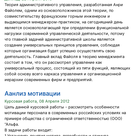
Теория административного управления, разработанная Анри
Файолем, одним из основоположников этой теории, по
совместительству французским горным инженером и
выдающимся менеджером-практиком, на сегодняшний день
является основополагающей при определении функциональной
нагрузки современной управленческой деятельности, потому
что главной задачей административной школы является
создание универсальных принципов управления, соблюдая
которые организация будет успешно осуществлять свою
деятельность. Главный вклад Файоля в теорию менеджмента
состоит в том, что он рассмотрел управление как
универсальный процесс, состоящий из пяти функций, являющих
собой основу всего каркаса управления и организационной
иерархии современных фирм и предприятий.
Аанлиз мотивации
Курсовая работа, 08 Апреля 2012
Цель данной курсовой работы - рассмотреть особенности
мотивации персонала в современных российских условиях на
примере общества с ограниченной ответственностью (ООО)
“Альфа.
В задачи работы входит:
1.Установить понятия мотива, потребности и стимула,