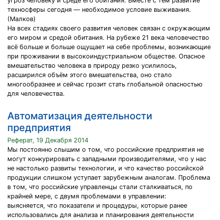
угроз человеку и среде его обитания. Вместе с тем развитие
техносферы сегодня — необходимое условие выживания.
(Малков)
На всех стадиях своего развития человек связан с окружающим
его миром и средой обитания. На рубеже 21 века человечество
всё больше и больше ощущает на себе проблемы, возникающие
при проживании в высокоиндустриальном обществе. Опасное
вмешательство человека в природу резко усилилось,
расширился объём этого вмешательства, оно стало
многообразнее и сейчас грозит стать глобальной опасностью
для человечества.
Автоматизация деятельности
предприятия
Реферат, 19 Декабря 2014
Мы постоянно слышим о том, что российские предприятия не
могут конкурировать с западными производителями, что у нас
не настолько развиты технологии, и что качество российской
продукции слишком уступает зарубежным аналогам. Проблема
в том, что российские управленцы стали сталкиваться, по
крайней мере, с двумя проблемами в управлении:
выясняется, что показатели и процедуры, которые ранее
использовались для анализа и планирования деятельности