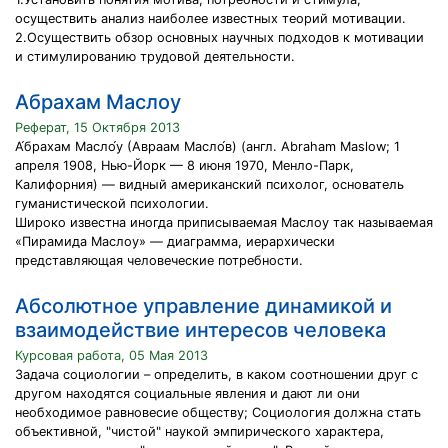
осуществить анализ наиболее известных теорий мотивации.
2.Осуществить обзор основных научных подходов к мотивации
и стимулированию трудовой деятельности.
Абрахам Маслоу
Реферат, 15 Октября 2013
А́брахам Масло́у (Авраам Масло́в) (англ. Abraham Maslow; 1
апреля 1908, Нью-Йорк — 8 июня 1970, Менло-Парк,
Калифорния) — видный американский психолог, основатель
гуманистической психологии.
Широко известна иногда приписываемая Маслоу так называемая
«Пирамида Маслоу» — диаграмма, иерархически
представляющая человеческие потребности.
Абсолютное управление динамикой и
взаимодействие интересов человека
Курсовая работа, 05 Мая 2013
Задача социологии – определить, в каком соотношении друг с
другом находятся социальные явления и дают ли они
необходимое равновесие обществу; Социология должна стать
объективной, "чистой" наукой эмпирического характера,