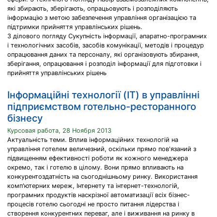
які збирають, зберігають, опрацьовують і розподіляють
інформацію з метою забезпечення управління організацією та
підтримки прийняття управлінських рішень.
З ділового погляду Сукупність інформації, апаратно-програмних
і технологічних засобів, засобів комунікації, методів і процедур
опрацювання даних та персоналу, які організовують збирання,
зберігання, опрацювання і розподіл інформації для підготовки і
прийняття управлінських рішень
Інформаційні технології (IT) в управлінні
підприємством готельно-ресторанного
бізнесу
Курсовая работа, 28 Ноября 2013
Актуальність теми. Вплив інформаційних технологій на
управління готелем величезний, оскільки прямо пов'язаний з
підвищенням ефективності роботи як кожного менеджера
окремо, так і готелю в цілому. Вони прямо впливають на
конкурентоздатність на сьогоднішньому ринку. Використання
комп'ютерних мереж, Інтернету та інтернет-технологій,
програмних продуктів наскрізної автоматизації всіх бізнес-
процесів готелю сьогодні не просто питання лідерства і
створення конкурентних переваг, але і виживання на ринку в