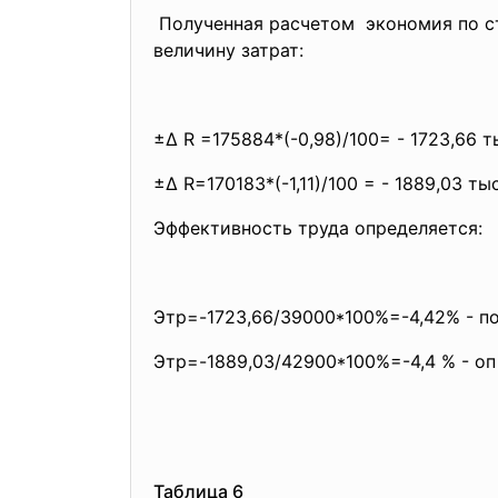
Полученная расчетом экономия по ст
величину затрат:
±∆ R =175884*(-0,98)/100= - 1723,66 т
±∆ R=170183*(-1,11)/100 = - 1889,03 тыс
Эффективность труда определяется:
Этр=-1723,66/39000*100%=-4,42% - по
Этр=-1889,03/42900*100%=-4,4 % - оп
Таблица 6