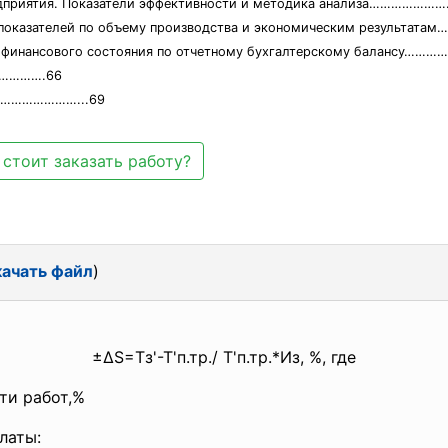
предприятия. Показатели эффективности и методика анализа………
ых показателей по объему производства и экономическим результ
го и финансового состояния по отчетному бухгалтерскому бала
………….66
……………………...69
стоит заказать работу?
ачать файл
)
±∆S=Тз'-Т'п.тр./ Т'п.тр.*Из, %, где
ти работ,%
латы: