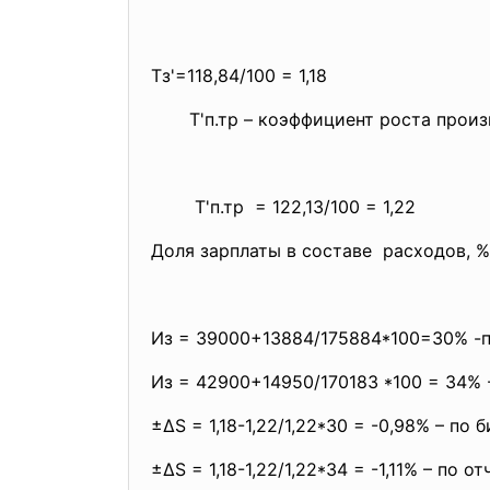
Тз'=118,84/100 = 1,18
Т'п.тр – коэффициент роста произ
Т'п.тр = 122,13/100 = 1,22
Доля зарплаты в составе расходов, %
Из = 39000+13884/175884*100=30% -п
Из = 42900+14950/170183 *100 = 34% 
±∆S = 1,18-1,22/1,22*30 = -0,98% – по 
±∆S = 1,18-1,22/1,22*34 = -1,11% – по от