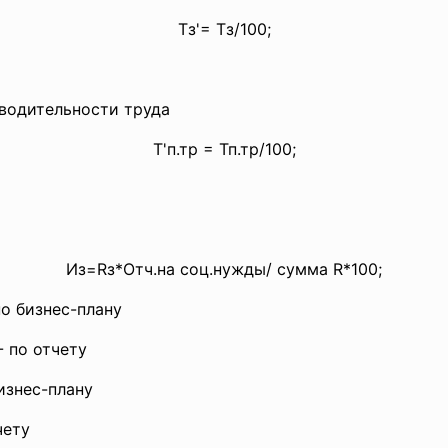
Тз'= Тз/100;
водительности труда
Т'п.тр = Тп.тр/100;
Из=Rз*Отч.на соц.нужды/ сумма R*100;
о бизнес-плану
- по отчету
бизнес-плану
чету