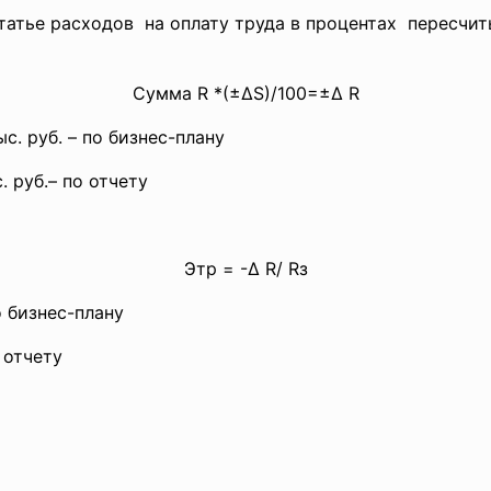
атье расходов на оплату труда в процентах пересчи
Сумма R *(±∆S)/100=±∆ R
ыс. руб. – по бизнес-плану
. руб.– по отчету
Этр = -∆ R/ Rз
 бизнес-плану
 отчету