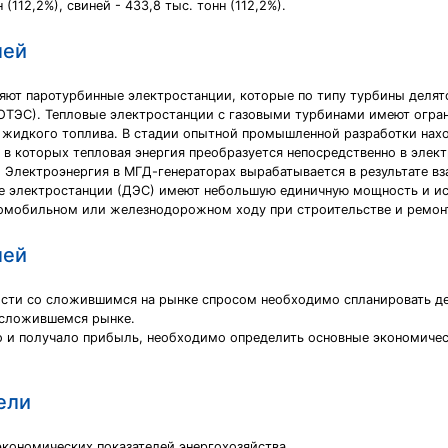
 (112,2%), свиней - 433,8 тыс. тонн (112,2%).
лей
яют паротурбинные электростанции, которые по типу турбины делят
ОТЭС). Тепловые электростанции с газовыми турбинами имеют огран
 жидкого топлива. В стадии опытной промышленной разработки нахо
в которых тепловая энергия преобразуется непосредственно в эле
. Электроэнергия в МГД-генераторах вырабатывается в результате 
е электростанции (ДЭС) имеют небольшую единичную мощность и ис
томобильном или железнодорожном ходу при строительстве и ремон
лей
сти со сложившимся на рынке спросом необходимо спланировать дея
а сложившемся рынке.
о и получало прибыль, необходимо определить основные экономическ
ели
экономических показателей энергохозяйства.