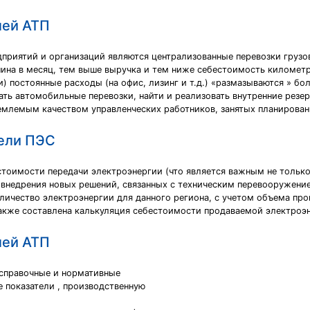
лей АТП
риятий и организаций являются централизованные перевозки грузо
ина в месяц, тем выше выручка и тем ниже себестоимость километра
ти) постоянные расходы (на офис, лизинг и т.д.) «размазываются » 
ать автомобильные перевозки, найти и реализовать внутренние резе
емлемым качеством управленческих работников, занятых планировани
тели ПЭС
стоимости передачи электроэнергии (что является важным не только
 внедрения новых решений, связанных с техническим перевооружени
личество электроэнергии для данного региона, с учетом объема пр
акже составлена калькуляция себестоимости продаваемой электроэ
лей АТП
 справочные и нормативные
 показатели , производственную