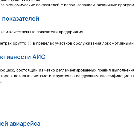
за экономических показателей с использованием различных програ
 показателей
е и качественные показатели предприятия.
трах брутто ( ) в пределах участков обслуживания локомотивными б
ективности АИС
процесс, состоящий из четко регламентированных правил выполнени
акторов, которые систематизируются по следующим классификацион
а;
лей авиарейса