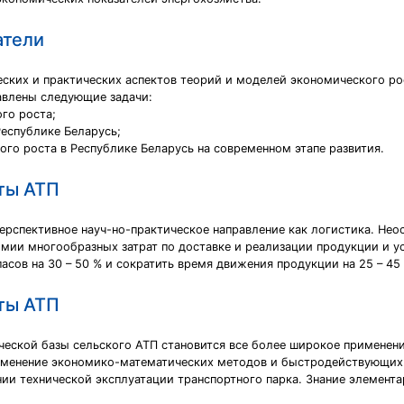
атели
ских и практических аспектов теорий и моделей экономического ро
авлены следующие задачи:
го роста;
Республике Беларусь;
го роста в Республике Беларусь на современном этапе развития.
ты АТП
перспективное науч-но-практическое направление как логистика. Не
омии многообразных затрат по доставке и реализации продукции и у
асов на 30 – 50 % и сократить время движения продукции на 25 – 45
ты АТП
ской базы сельского АТП становится все более широкое применени
применение экономико-математических методов и быстродействующи
нии технической эксплуатации транспортного парка. Знание элемент