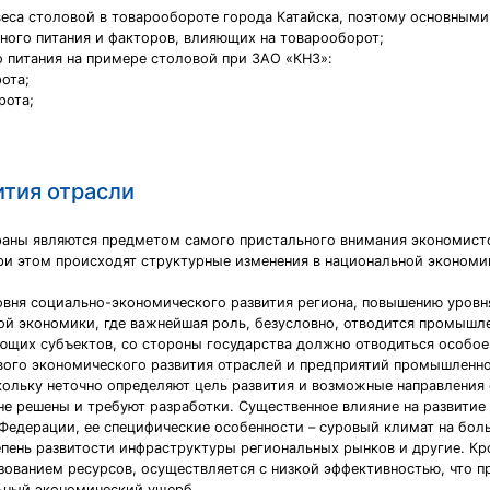
веса столовой в товарообороте города Катайска, поэтому основными
ого питания и факторов, влияющих на товарооборот;
 питания на примере столовой при ЗАО «КНЗ»:
ота;
рота;
ития отрасли
раны являются предметом самого пристального внимания экономисто
при этом происходят структурные изменения в национальной экономик
вня социально-экономического развития региона, повышению уровня
ой экономики, где важнейшая роль, безусловно, отводится промышл
щих субъектов, со стороны государства должно отводиться особое 
вого экономического развития отраслей и предприятий промышленн
ольку неточно определяют цель развития и возможные направления
не решены и требуют разработки. Существенное влияние на развитие
едерации, ее специфические особенности – суровый климат на боль
пень развитости инфраструктуры региональных рынков и другие. Кр
зованием ресурсов, осуществляется с низкой эффективностью, что 
льный экономический ущерб.