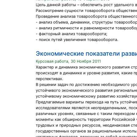
Цель данной работы – обеспечить рост удельного 
Рассмотрение сущности товарооборота общественн
Проведение анализа товарооборота общественного
- анализ объема, динамики, структуры товарообор
- анализ ритмичности и равномерности товарообо
- факторный анализ товарооборота;
- поиск путей увеличения товарооборота.
Экономические показатели разв
Курсовая работа, 30 Ноября 2011
Характер и динамика экономического развития ст
происходят в динамике и уровне развития, какие 
перспективах.
В решении задач по достижению необходимого уро
устойчивого экономического развития региональн
устойчивому экономическому развитию хозяйствую
Предлагаемые варианты перехода на путь устойчи
исследователями являются неопределенными, поск
различных уровнях, связанные с таким переходом 
моменты как обширность территории Российской Ф
трудовых и природных ресурсов, неодинаковая сте
государственных органов за рациональным исполь
негативных факторов, влекущих за собой значите