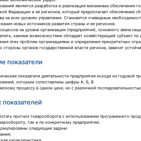
ований является разработка и реализация механизма обеспечения го
ой Федерации и ее регионов, который предполагает обеспечение с
ва на всех уровнях управления. Становится очевидным необходимос
кания новых источников развития страны и ее регионов.
оцессов на уровне организации (предприятия), основного звена нац
елить, какими возможностями обладает хозяйствующий субъект по 
шения этих проблем организациями и определения приоритетных от
о стороны органов государственной власти региона, зависит устойч
е показатели
мические показатели деятельности предприятия исходя из годовой п
ований, которым сопоставлены шифры А, Б, В.
ескому процессу в одном цехе, но с различной последовательность
 показателей
ботать прогноз товарооборота с использованием программного проду
варообороту, так и по конкретному предприятию.
формулированы следующие задачи:
вания;
ткая характеристика;