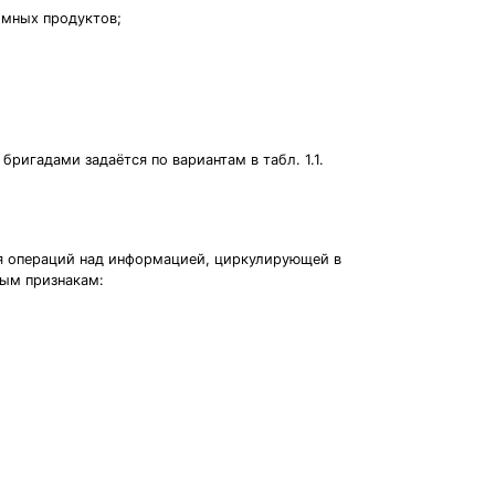
ммных продуктов;
ригадами задаётся по вариантам в табл. 1.1.
я операций над информацией, циркулирующей в
ным признакам: