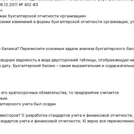
06.12.2011 № 402 ФЗ
и»
рмах бухгалтерской отчетности организации»
несении изменений в формы бухгалтерской отчетности организации,
 баланса? Перечислите основные задачи анализа бухгалтерского бала
в сводную ведомость в виде двусторонней таблицы, отображающую на
дату. Бухгалтерский баланс – самая выразительная и содержательн
его краткосрочные обязательства, то предприятие считается
ным.
лтерского учета был создан
есторов? 1) разработка стандартов учета и финансовой отчетности, 
тандартов учета и финансовой отчетности; 4) верно все перечисленно