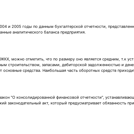
004 и 2005 годы по данным бухгалтерской отчетности, представленно
данные аналитического баланса предприятия.
КХ, можно отметить, что по размеру оно является средним, т.к уст
ным строительством, запасами, дебиторской задолженностью и ден
 основные средства. Наибольшая часть оборотных средств приходит
 закон "О консолидированной финансовой отчетности", устанавливаю
кий законодательный акт, который предусматривает обязанность п