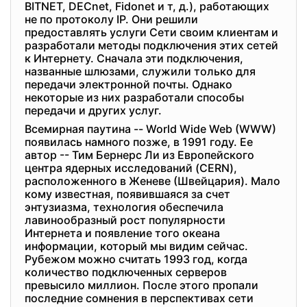
BITNET, DECnet, Fidonet и т, д.), работающих
не по протоколу IP. Они решили
предоставлять услуги Сети своим клиентам и
разработали методы подключения этих сетей
к Интернету. Сначала эти подключения,
названные шлюзами, служили только для
передачи электронной почты. Однако
некоторые из них разработали способы
передачи и других услуг.
Всемирная паутина -- World Wide Web (WWW)
появилась намного позже, в 1991 году. Ее
автор -- Тим Бернерс Ли из Европейского
центра ядерных исследований (CERN),
расположенного в Женеве (Швейцария). Мало
кому известная, появившаяся за счет
энтузиазма, технология обеспечила
лавинообразный рост популярности
Интернета и появление того океана
информации, который мы видим сейчас.
Рубежом можно считать 1993 год, когда
количество подключенных серверов
превысило миллион. После этого пропали
последние сомнения в перспективах сети