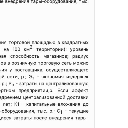
е внедрения тары-оборудования, тыс.
ения торговой площадью в квадратных
2
в на 100 км
территории); уровень
ная способность магазинов; радиус
ров в розничную торговую сеть можно
ия у поставщика, осуществляющего
й сети, р.; Э
- экономия издержек
т
р.; Р
- затраты на централизованную
р
ртном предприятии,р. Если эффект
недрением централизованной доставки
 лет; К1 - капитальные вложения до
оборудования, тыс. р.; С
- текущие
1
еся затраты после внедрения тары-