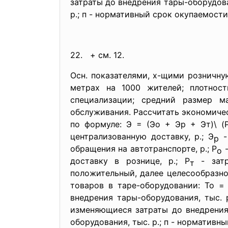
затраты до внедрения тары-оборудован
р.; п - нормативный срок окупаемости,
22. + см. 12.
Осн. показателями, х-щими розничну
метрах на 1000 жителей; плотност
специализации; средний размер ма
обслуживания. Рассчитать экономиче
по формуле: Э = (Эо + Эр + Эт)\ (
централизованную доставку, р.; Э
-
р
обращения на автотранспорте, р.; Р
-
о
доставку в рознице, р.; Р
- затр
т
положительный, далее целесообразно
товаров в таре-оборудовании: То = 
внедрения тары-оборудования, тыс. р
изменяющиеся затраты до внедрения 
оборудования, тыс. р.; п - нормативны