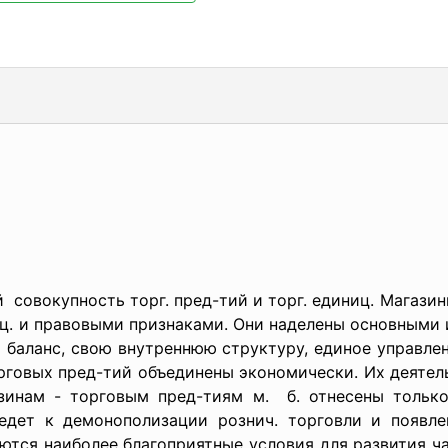
й совокупность торг. пред-тий и торг. единиц. Магази
ац. и правовыми признаками. Они наделены основными 
й баланс, свою внутреннюю структуру, единое управле
рговых пред-тий объединены экономически. Их деятел
зинам - торговым пред-тиям м. б. отнесены только
дет к демонополизации рознич. торговли и появле
ются наиболее благоприятные условия для развития ч