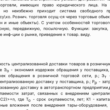
торговли, имеющих право юридического лица. На 
, но неизбежно приходит система свободного пр
у\хо. Рознич. торговля осущ-ся через торговые объекты
ин и иные объекты). С учетом особенностей торгово
рную, передвижную, посылочную. Функции: закупка, 
ие инф-ции о рынке, приведение к товар. виду.
ость централизованной доставки товаров в розничну
де Э
- экономия издержек обращения у поставщика,
о
ек обращения в розничной торговой сети, р.; Э
-
т
ентрализованную доставку у поставщика, р.; Р
- зат
р
зованную доставку в автотранспортном предприятии,
паемости затрат, связанных с внедрением централ
 С2)>=n, где Т
- срок окупаемости, лет; К1 - капит
о
ные вложения после внедрения тары-оборудования, т