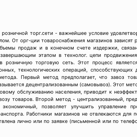
розничной торг.сети - важнейшее условие удовлетво
елом. От орг-ции товароснабжения магазинов зависят 
объемы продаж и в конечном счете издержки, связ
 завершающим этапом в технолог. цепи продвижения
 в розничную торговую сеть. Этот процесс являетс
онных, технологических операций, способствующих
етода. Первый метод предполагает, что завоз то
азывается децентрализованным (самовывоз). Этот мето
говому обслуживанию населения, приводит к неэффект
возу товаров. Второй метод - централизованный, пре
 экономичный, позволяет улучшить управление пр
анспорта. Работники магазинов не отвлекаются для 
влена лично или по заявке (письменной или по телефо