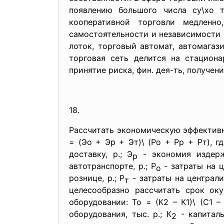
появлению большого числа су\хо 
кооперативной торговли медленно
самостоятельности и независимости с
лоток, торговый автомат, автомагаз
торговая сеть делится на стациона
принятие риска, фин. дея-ть, получен
18.
Рассчитать экономическую
эффективн
= (Эо + Эр + Эт)\ (Ро + Рр + Рт), г
доставку, р.; Э
- экономия издерж
р
автотранспорте, р.; Р
- затраты на ц
о
рознице, р.; Р
- затраты на централи
т
целесообразно рассчитать срок оку
оборудовании: То = (К2 – К1)\ (С1 –
оборудования, тыс. р.; К
- капиталь
2