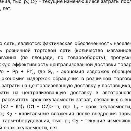
ия, тыс. р.; С
- текущие изменяющиеся затраты посл
2
 лет.
ю сеть, являются: фактическая обеспеченность насел
ь розничной торговой сети (количество магазино
газина (по площади, по товарообороту); пропуск
скую эффективность централизованной доставки това
Ро + Рр + Рт), где Э
- экономия издержек обращен
о
 экономия издержек обращения в розничной торгово
 затраты на централизованную доставку у поставщика, 
аты на централизованную доставку в автотранспо
 рассчитать срок окупаемости затрат, связанных с в
(К2 – К1)\ (С1 – С2)>=n, где Т
- срок окупаемости,
о
.; К
- капитальные вложения после внедрения тары-
2
тары-оборудования, тыс. р.; С
- текущие изменяющи
2
й срок окупаемости, лет.