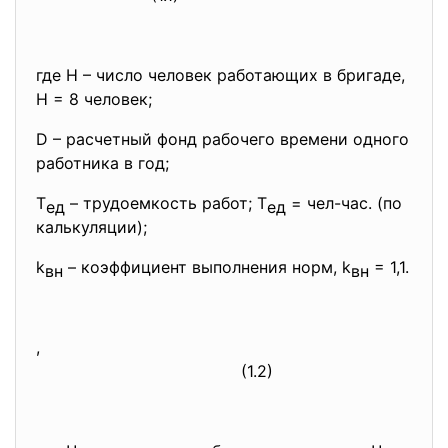
где H – число человек работающих в бригаде,
Н = 8 человек;
D – расчетный фонд рабочего времени одного
работника в год;
T
– трудоемкость работ; T
=
чел-час. (по
ед
ед
калькуляции);
k
– коэффициент выполнения норм, k
= 1,1.
вн
вн
,
(1.2)