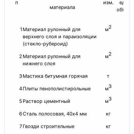
п
изм.
един
материала
объема
2
м
2
1
Материал рулонный для
м
22
верхнего слоя и параизоляции
(стекло-рубероид)
2
2
Материал рулонный для
м
33
нижнего слоя
3
Мастика битумная горячая
т
1,18
3
4
Плиты пенополистирольные
м
10,
3
5
Раствор цементный
м
1,5
6
Сталь полосовая, 40х4 мм
кг
1,3
7
Гвозди строительные
кг
0,4