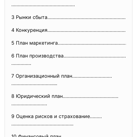
…………………………………………
3 Рынки сбыта…………………………………………………
…………
4 Конкуренция…………………………………………………
…………
5 План маркетинга………………………………………
…………
6 План производства………………………………………………
……………
7 Организационный план…………………………
………………………….....
8 Юридический план……………………………………
………………………
9 Оценка рисков и страхование………
………………………………………..
10 Финансовый план………………………………………
…………