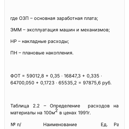
где ОЗП – основная заработная плата;
ЭММ – эксплуатация машин и механизмов;
НР – накладные расходы;
ПН – плановые накопления.
ФОТ = 59012,8 + 0,35 ∙ 16847,3 + 0,335 ∙
64700,050 + 0,1723 ∙ 65535,2 = 97875,6 руб.
Таблица 2.2 – Определение расходов на
2
материалы на 100м
в ценах 1991г.
№ п/
Наименование
Ед.
Расхо