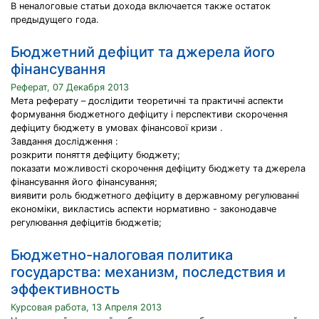
В неналоговые статьи дохода включается также остаток
предыдущего года.
Бюджетний дефіцит та джерела його
фінансування
Реферат, 07 Декабря 2013
Мета реферату – дослідити теоретичні та практичні аспекти
формування бюджетного дефіциту i перспективи скорочення
дефіциту бюджету в умовах фінансової кризи .
Завдання дослідження :
розкрити поняття дефіциту бюджету;
показати можливості скорочення дефіциту бюджету та джерела
фінансування його фінансування;
виявити роль бюджетного дефіциту в державному регулюванні
економіки, викластись аспекти нормативно - законодавче
регулювання дефіцитів бюджетів;
Бюджетно-налоговая политика
государства: механизм, последствия и
эффективность
Курсовая работа, 13 Апреля 2013