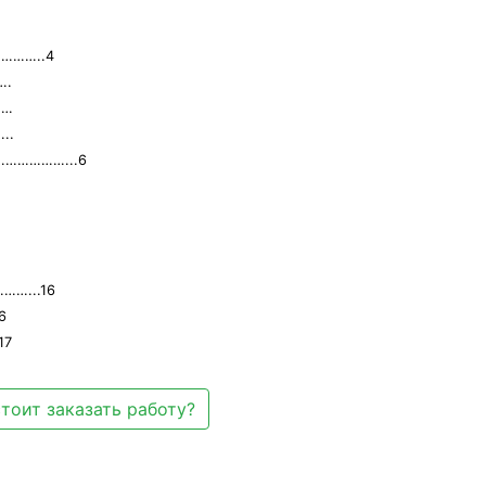
………..4
….
……
..
…………………...6
……...16
6
17
тоит заказать работу?