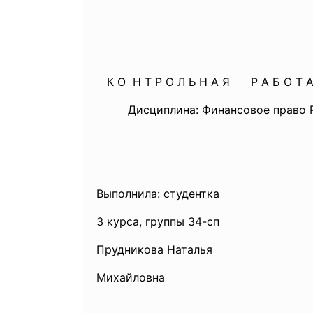
К О Н Т Р О Л Ь Н А Я Р А Б О Т 
Дисциплина: Финансовое право 
Выполнила: студентка
3 курса, группы 34-сп
Прудникова Наталья
Михайловна