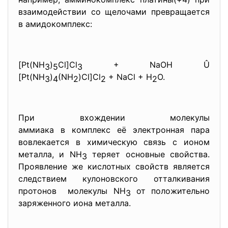
взаимодействии со щелочами превращается
в амидокомплекс:
[Pt(NH
)
Cl]Cl
+ NaOH Û
3
5
3
[Pt(NH
)
(NH
)Cl]Cl
+ NaCl + H
O.
3
4
2
2
2
При вхождении молекулы
аммиака в комплекс её электронная пара
вовлекается в химическую связь с ионом
металла, и NH
теряет основные свойства.
3
Проявление же кислотных свойств является
следствием кулоновского отталкивания
протонов молекулы NH
от положительно
3
заряженного иона металла.