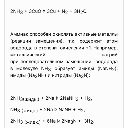
2NH
+ 3CuO Þ 3Cu + N
+ 3H
O.
3
2
2
Аммиак способен окислять активные металлы
(реакции замещения), т.к. содержит атом
водорода в степени окисления +1. Например,
металлический натрий
при последовательном замещении водорода
в молекуле NH
образует амиды (NaNH
),
3
2
имиды (Na
NH) и нитриды (Na
N):
2
3
2NH
+ 2Na Þ 2NaNH
+ H
,
3(жидк.)
2
2
NH
+ 2Na Þ NaNH + H
,
3 (жидк.)
2
2NH
+ 6Na Þ 2Na
N + 3H
.
3 (жидк.)
3
2