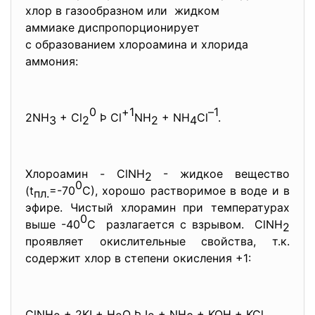
хлор в газообразном или жидком
аммиаке диспропорционирует
с образованием хлороамина и хлорида
аммония:
0
+1
–1
2NH
+ Cl
Þ Cl
NH
+ NH
Cl
.
3
2
2
4
Хлороамин - ClNH
- жидкое вещество
2
0
(t
=-70
С), хорошо растворимое в воде и в
пл.
эфире. Чистый хлорамин при температурах
0
выше -40
С разлагается с взрывом. ClNH
2
проявляет окислительные свойства, т.к.
содержит хлор в степени окисления +1:
ClNH
+ 2KI + H
O Þ I
+ NH
+ KOH + KCl.