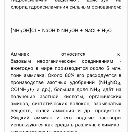
хлорид гдроксиламиния сильным основанием:
[NH
OH]Cl + NaOH Þ NH
OH + NaCl + H
O.
3
2
2
Аммиак относится к
базовым неорганическим соединениям -
ежегодно в мире производится около 5 млн.
тонн аммиака. Около 80% его расходуется в
производстве азотных удобрений (NH
NO
,
4
3
CO(NH
)
и др.), большая доля NH
идёт на
2
2
3
получение азотной кислоты, органических
аминов, синтетических волокон, взрывчатых
веществ, солей аммония и др. продуктов.
Жидкий аммиак и его водные растворы
используются как среды в различных химико-
технологических процессах.