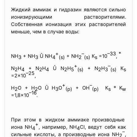
Жидкий аммиак и гидразин являются сильно
ионизирующими растворителями.
Собственная ионизация этих растворителей
меньше, чем в случае воды:
+
–
–33
*
NH
+ NH
Û NH
+ NH
К
=10
,
3
3
4
(s)
2
(s)
s
+
–
N
H
+ N
H
Û N
H
+ N
H
К
2
4
2
4
2
5
(s)
2
3
(s)
s
–25
=2×10
,
+
–
H
O + H
O Û H
O
+ OH
К
º K
2
2
3
(р)
(р)
s
w
–16
=1,8×10
.
При этом в жидком аммиаке производные
+
иона NH
, например, NH
Cl, ведут себя как
4
4
–
сильные кислоты, а производные иона NH
,
2