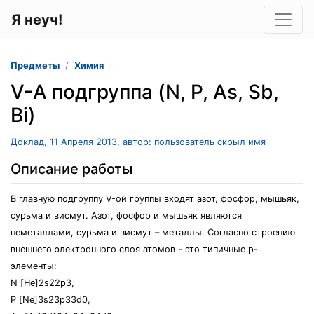
Я неуч!
Предметы
Химия
V-А подгруппа (N, P, As, Sb,
Bi)
Доклад, 11 Апреля 2013, автор: пользователь скрыл имя
Описание работы
В главную подгруппу V-ой группы входят азот, фосфор, мышьяк,
сурьма и висмут. Азот, фосфор и мышьяк являются
неметаллами, сурьма и висмут – металлы. Согласно строению
внешнего электронного слоя атомов - это типичные р-
элементы:
N [He]2s22p3,
P [Ne]3s23p33d0,