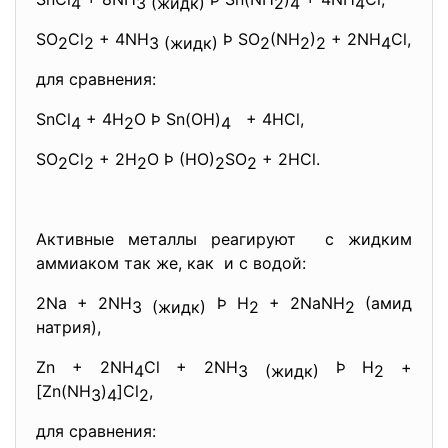
4
3 (жидк)
2
4
4
SO
Cl
+ 4NH
Þ SO
(NH
)
+ 2NH
Cl,
2
2
3 (жидк)
2
2
2
4
для сравнения:
SnCl
+ 4H
O Þ Sn(OH)
+ 4HCl,
4
2
4
SO
Cl
+ 2H
O Þ (HO)
SO
+ 2HCl.
2
2
2
2
2
Активные металлы реагируют с жидким
аммиаком так же, как и с водой:
2Na + 2NH
Þ Н
+ 2NaNH
(амид
3 (жидк)
2
2
натрия),
Zn + 2NH
Cl + 2NH
Þ Н
+
4
3 (жидк)
2
[Zn(NH
)
]Cl
,
3
4
2
для сравнения: