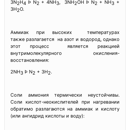
3N
H
Þ N
+ 4NH
, 3NH
OH Þ N
+ NH
+
2
4
2
3
2
2
3
3H
O.
2
Аммиак при высоких температурах
также разлагается на азот и водород, однако
этот процесс является реакцией
внутримолекулярного окисления-
восстановления:
2NH
Þ N
+ 3H
.
3
2
2
Соли аммония термически неустойчивы.
Соли кислот-неокислителей при нагревании
обратимо разлагаются на аммиак и кислоту
(или ангидрид кислоты и воду):