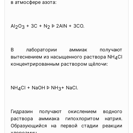
в атмосфере азота:
Al
O
+ 3C + N
Þ 2AlN + 3CO.
2
3
2
В лаборатории аммиак получают
вытеснением из насыщенного раствора NH
Cl
4
концентрированным раствором щёлочи:
NH
Cl + NaOH Þ NH
­+ NaCl.
4
3
Гидразин получают окислением водного
раствора аммиака гипохлоритом натрия.
Образующийся на первой стадии реакции
хлороамин