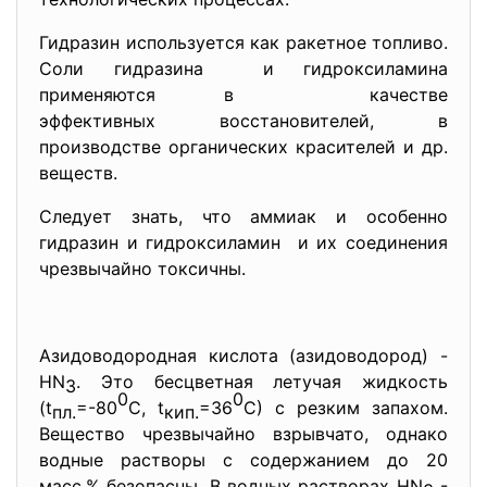
Гидразин используется как ракетное топливо.
Соли гидразина и гидроксиламина
применяются в качестве
эффективных восстановителей, в
производстве органических красителей и др.
веществ.
Следует знать, что аммиак и особенно
гидразин и гидроксиламин и их соединения
чрезвычайно токсичны.
Азидоводородная кислота (азидоводород) -
HN
. Это бесцветная летучая жидкость
3
0
0
(t
=-80
С, t
=36
С) с резким запахом.
пл.
кип.
Вещество чрезвычайно взрывчато, однако
водные растворы с содержанием до 20
масс.% безопасны. В водных растворах HN
-