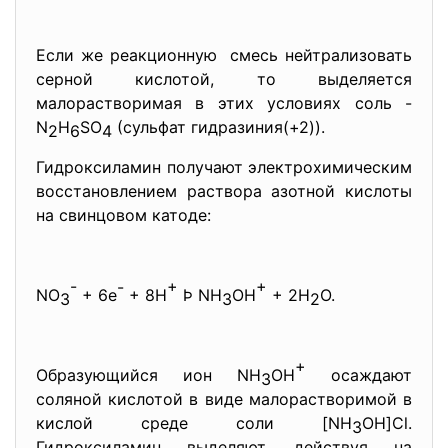
Если же реакционную смесь нейтрализовать
серной кислотой, то выделяется
малорастворимая в этих условиях соль -
N
H
SO
(сульфат гидразиния(+2)).
2
6
4
Гидроксиламин получают электрохимическим
восстановлением раствора азотной кислоты
на свинцовом катоде:
-
-
+
+
NO
+ 6e
+ 8H
Þ NH
OH
+ 2H
O.
3
3
2
+
Образующийся ион NH
OH
осаждают
3
соляной кислотой в виде малорастворимой в
кислой среде соли [NH
OH]Cl.
3
Гидроксиламин выделяют, действуя на