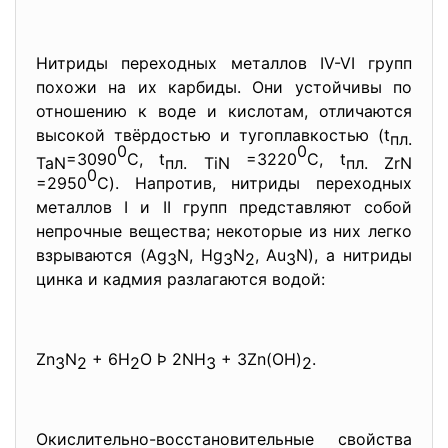
Нитриды переходных металлов IV-VI групп
похожи на их карбиды. Они устойчивы по
отношению к воде и кислотам, отличаются
высокой твёрдостью и тугоплавкостью (t
пл.
0
0
=3090
C, t
=3220
C, t
TaN
пл. TiN
пл. ZrN
0
=2950
C). Напротив, нитриды переходных
металлов I и II групп представляют собой
непрочные вещества; некоторые из них легко
взрываются (Ag
N, Hg
N
, Au
N), а нитриды
3
3
2
3
цинка и кадмия разлагаются водой:
Zn
N
+ 6H
O Þ 2NH
+ 3Zn(OH)
.
3
2
2
3
2
Окислительно-
восстановительные свойства