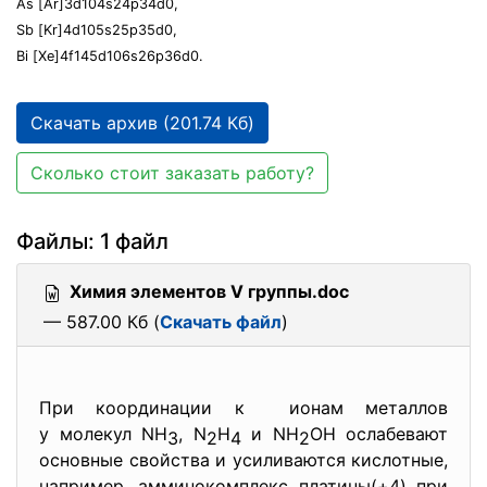
As [Ar]3d104s24p34d0,
Sb [Kr]4d105s25p35d0,
Bi [Xe]4f145d106s26p36d0.
Скачать архив (201.74 Кб)
Сколько стоит заказать работу?
Файлы: 1 файл
Химия элементов V группы.doc
— 587.00 Кб (
Скачать файл
)
При координации к ионам металлов
у молекул NH
, N
H
и NH
OH ослабевают
3
2
4
2
основные свойства и усиливаются кислотные,
например, амминокомплекс платины(+4) при