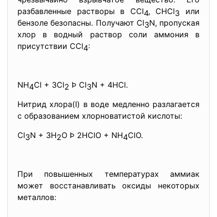
разбавленные растворы в CCl
, CHCl
или
4
3
бензоле безопасны. Получают Cl
N, пропуская
3
хлор в водный раствор соли аммония в
присутствии CCl
:
4
NH
Cl + 3Cl
Þ Cl
N + 4HCl.
4
2
3
Нитрид хлора(I) в воде медленно разлагается
с образованием хлорноватистой кислоты:
Cl
N + 3H
O Þ 2HClO + NH
ClO.
3
2
4
При повышенных температурах аммиак
может восстанавливать оксиды некоторых
металлов: