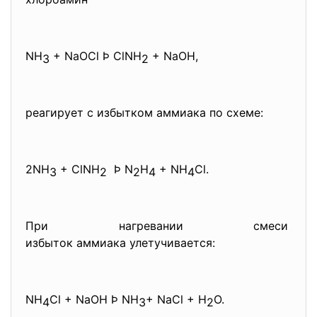
NH
+ NaOCl Þ ClNH
+ NaOH,
3
2
реагирует с избытком аммиака по схеме:
2NH
+ ClNH
Þ N
H
+ NH
Cl.
3
2
2
4
4
При нагревании смеси
избыток аммиака улетучивается:
NH
Cl + NaOH Þ NH
­+ NaCl + H
O.
4
3
2