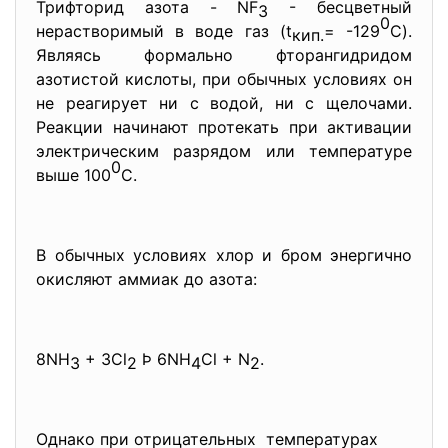
Трифторид азота - NF
- бесцветный
3
0
нерастворимый в воде газ (t
= -129
C).
кип.
Являясь формально фторангидридом
азотистой кислоты, при обычных условиях он
не реагирует ни с водой, ни с щелочами.
Реакции начинают протекать при активации
электрическим разрядом или температуре
0
выше 100
С.
В обычных условиях хлор и бром энергично
окисляют аммиак до азота:
8NH
+ 3Cl
Þ 6NH
Cl + N
.
3
2
4
2
Однако при отрицательных температурах