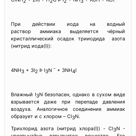
2
2
2
3
При действии иода на водный
раствор аммиака выделяется чёрный
кристаллический осадок трииодида азота
(нитрид иода(I)):
4NH
+ 3I
Þ I
N ¯ + 3NH
I
3
2
3
4
Влажный I
N безопасен, однако в сухом виде
3
взрывается даже при перепаде давления
воздуха. Аналогичное соединение аммиак
образует и с хлором – Cl
N.
3
Трихлорид азота (нитрид хлора(I)) - Cl
N -
3
чрезвычайно взрывчатое вещество. Его