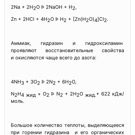
2Na + 2H
O Þ 2NaOH + H
,
2
2
Zn + 2HCl + 4H
O Þ Н
+ [Zn(H
O)
]Cl
.
2
2
2
4
2
Аммиак, гидразин и гидроксиламин
проявляют восстановительные
свойства
и окисляются чаще всего до азота:
4NH
+ 3O
Þ 2N
+ 6H
O,
3
2
2
2
N
H
+ O
Þ N
+ 2H
O
+ 622 кДж/
2
4 жид
2
2
2
жид.
моль.
Большое количество теплоты, выделяющееся
при горении гидразина и его органических