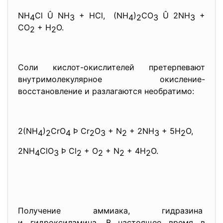
NH
Cl Û NH
+ HCl, (NH
)
CO
Û 2NH
+
4
3
4
2
3
3
CO
+ H
O.
2
2
Соли кислот-окислителей
претерпевают
внутримолекулярное окисление-
восстановление и разлагаются необратимо:
2(NH
)
CrO
Þ Cr
O
+ N
+ 2NH
+ 5H
O,
4
2
4
2
3
2
3
2
2NH
ClO
Þ Cl
+ O
+ N
+ 4H
O.
4
3
2
2
2
2
Получение аммиака, гидразина
и гидроксиламина. В настоящее время в