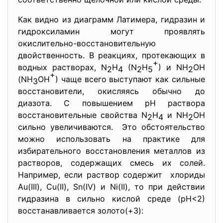
Как видно из диаграмм Латимера, гидразин и
гидроксиламин могут проявлять
окислительно-восстановительную
двойственность. В реакциях, протекающих в
+
водных растворах, N
H
(N
H
) и NH
OH
2
4
2
5
2
+
(NH
OH
) чаще всего выступают как сильные
3
восстановители, окисляясь обычно до
диазота. С повышением рН раствора
восстановительные свойства N
H
и NH
OH
2
4
2
сильно увеличиваются. Это обстоятельство
можно использовать на практике для
избирательного восстановления металлов из
растворов, содержащих смесь их солей.
Например, если раствор содержит хлориды
Au(III), Cu(II), Sn(IV) и Ni(II), то при действии
гидразина в сильно кислой среде (рН<2)
восстанавливается золото(+3):