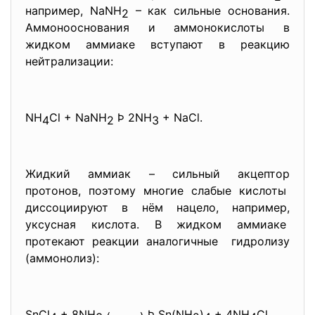
например, NaNH
– как сильные основания.
2
Аммонооснования и аммонокислоты в
жидком аммиаке вступают в реакцию
нейтрализации:
NH
Cl + NaNH
Þ 2NH
+ NaCl.
4
2
3
Жидкий аммиак – сильный акцептор
протонов, поэтому многие слабые кислоты
диссоциируют в нём нацело, например,
уксусная кислота. В жидком аммиаке
протекают реакции аналогичные гидролизу
(аммонолиз):
SnCl
+ 8NH
Þ Sn(NH
)
+ 4NH
Cl,