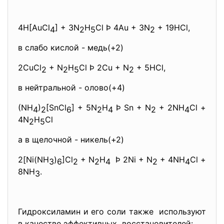
4H[AuCl
] + 3N
H
Cl Þ 4Au + 3N
+ 19HCl,
4
2
5
2
в слабо кислой - медь(+2)
2CuCl
+ N
H
Cl Þ 2Cu + N
+ 5HCl,
2
2
5
2
в нейтральной - олово(+4)
(NH
)
[SnCl
] + 5N
H
Þ Sn + N
+ 2NH
Cl +
4
2
6
2
4
2
4
4N
H
Cl
2
5
а в щелочной - никель(+2)
2[Ni(NH
)
]Cl
+ N
H
Þ 2Ni + N
+ 4NH
Cl +
3
6
2
2
4
2
4
8NH
.
3
Гидроксиламин и его соли также используют
в качестве эффективных восстановителей: