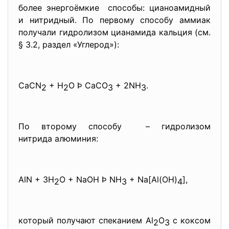
более энергоёмкие способы: цианоамидный
и нитридный. По первому способу аммиак
получали гидролизом цианамида кальция (см.
§ 3.2, раздел «Углерод»):
CaCN
+ H
O Þ CaCO
+ 2NH
.
2
2
3
3
По второму способу – гидролизом
нитрида алюминия:
AlN + 3H
O + NaOH Þ NH
+ Na[Al(OH)
],
2
3
4
который получают спеканием Al
O
с коксом
2
3