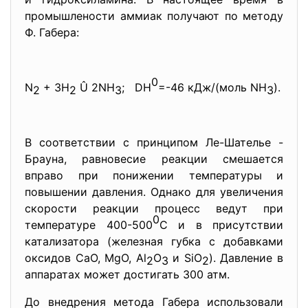
промышлености аммиак получают по методу
Ф. Габера:
0
N
+ 3H
Û 2NH
; DH
=-46 кДж/(моль NH
).
2
2
3
3
В соответствии с принципом Ле-Шателье -
Брауна, равновесие реакции смешается
вправо при понижении температуры и
повышении давления. Однако для увеличения
скорости реакции процесс ведут при
0
температуре 400-500
С и в присутствии
катализатора (железная губка с добавками
оксидов CaO, MgO, Al
O
и SiO
). Давление в
2
3
2
аппаратах может достигать 300 атм.
До внедрения метода Габера использовали