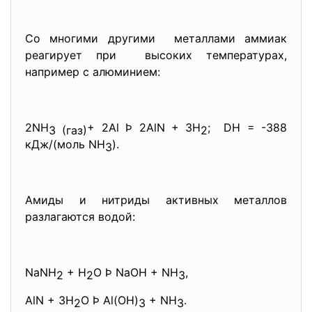
Со многими другими металлами аммиак
реагирует при высоких температурах,
например с алюминием:
2NH
+ 2Al Þ 2AlN + 3H
; DН = -388
3 (газ)
2
кДж/(моль NH
).
3
Амиды и нитриды активных металлов
разлагаются водой:
NaNH
+ H
O Þ NaOH + NH
,
2
2
3
AlN + 3H
O Þ Al(OH)
+ NH
.
2
3
3