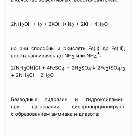
2NH
OH + I
+ 2KOH Þ N
+ 2KI + 4H
O,
2
2
2
2
но они способны и окислять Fe(II) до Fe(III),
+
восстанавливаясь до NH
или NH
:
3
4
2[NH
OH]Cl + 4FeSO
+ 2H
SO
Þ 2Fe
(SO
)
3
4
2
4
2
4
3
+ 2NH
Cl + 2H
O.
4
2
Безводные гидразин и гидроксиламин
при нагревании диспропорционируют
с образованием аммиака и диазота: