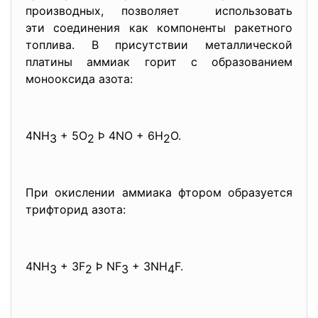
производных, позволяет использовать
эти соединения как компоненты ракетного
топлива. В присутствии металлической
платины аммиак горит с образованием
монооксида азота:
4NH
+ 5O
Þ 4NO + 6H
O.
3
2
2
При окислении аммиака фтором образуется
трифторид азота:
4NH
+ 3F
Þ NF
+ 3NH
F.
3
2
3
4