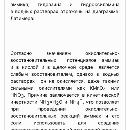
аммика, гидразина и гидроксиламина
в водных растворах отражены на диаграмме
Латимера:
Согласно значениям
окислительно-
восстановительных потенциалов аммиак
и в кислой и в щелочной среде является
слабым восстановителем, однако в водных
растворах он не окисляется, даже такими
сильными окислителями как KMnO
или
4
HNO
. Причина заключается в кинетической
3
+
инертности NH
×H
O и NH
, что позволяет
3
2
4
при проведении окислительно-
восстановительных реакций аммиак и его
соли использовать для создания
соответственно щелочной или кислой среды.