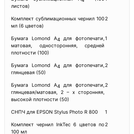
4
листов)
Комплект сублимационных чернил 100
2
мл (6 цветов)
Бумага Lomond А
для фотопечати,
1
4
матовая, односторонняя, средней
плотности (100)
Бумага Lomond А
для фотопечати,
2
4
глянцевая (50)
Бумага Lomond А
для фотопечати,
2
4
глянцевая/матовая, 2 – х сторонняя,
высокой плотности (50)
СНПЧ для EPSON Stylus Photo R 800
1
Комплект чернил InkTec 6 цветов по
2
100 мл