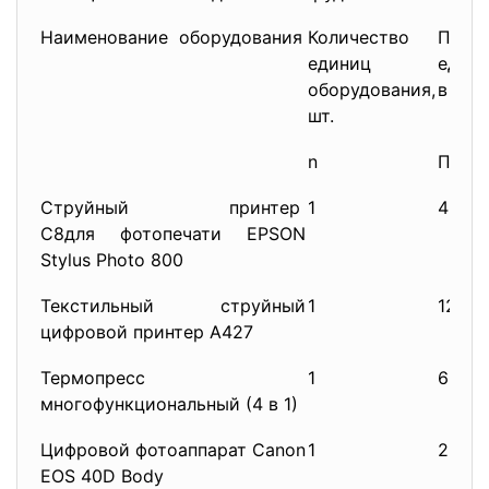
Наименование оборудования
Количество
Прои
единиц
едини
оборудования,
в час,
шт.
n
Пр
Струйный принтер
1
480
С8для фотопечати EPSON
Stylus Photo 800
Текстильный струйный
1
12
цифровой принтер А427
Термопресс
1
6
многофункциональный (4 в 1)
Цифровой фотоаппарат Canon
1
2340
EOS 40D Body