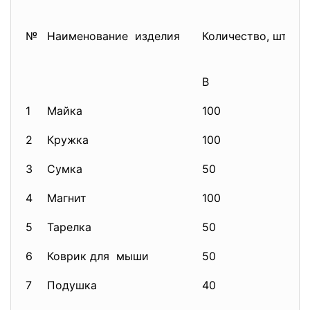
№
Наименование изделия
Количество, шт.
Ц
ед
В
Ц
1
Майка
100
70
2
Кружка
100
35
3
Сумка
50
75
4
Магнит
100
10
5
Тарелка
50
60
6
Коврик для мыши
50
50
7
Подушка
40
75