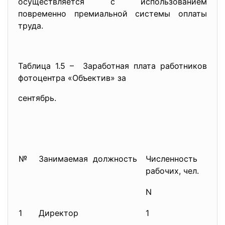
осуществляется с использованием
повременно премиальной системы оплаты
труда.
Таблица 1.5 – Заработная плата работников
фотоцентра «Объектив» за
сентябрь.
№
Занимаемая должность
Численность
Окл
рабочих, чел.
в м
N
ЗП
1
Директор
1
100