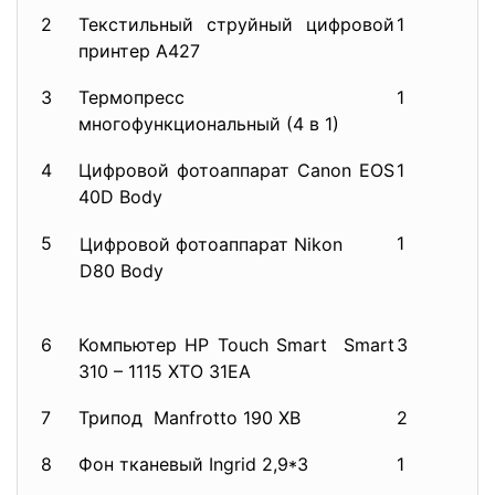
2
Текстильный струйный цифровой
1
принтер А427
3
Термопресс
1
многофункциональный (4 в 1)
4
Цифровой фотоаппарат Canon EOS
1
40D Body
5
1
Цифровой фотоаппарат Nikon
D80 Body
6
Компьютер HP Touch Smart Smart
3
310 – 1115 ХТО 31ЕА
7
Трипод Manfrotto 190 XB
2
8
Фон тканевый Ingrid 2,9*3
1