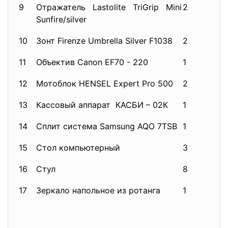
9
Отражатель Lastolite TriGrip Mini
2
Sunfire/silver
10
Зонт Firenze Umbrella Silver F1038
2
11
Объектив Canon EF70 - 220
1
12
Мотоблок HENSEL Expert Pro 500
2
13
Кассовый аппарат КАСБИ – 02К
1
14
Сплит система Samsung AQO 7TSB
1
15
Стол компьютерный
3
16
Стул
8
17
Зеркало напольное из ротанга
1