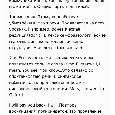
коммуникативная, контактоустанавливающая
и эмотивная. Общие черты подстилей:
1. компессия. Этому способствует
убыстрённый темп речи. Проявляется на всех
уровнях. Например, фонетическая
редукция(don’t). В лексике –фразеологические
глаголы. Синтаксис –эллиптические
структуры. Асиндетон (бессоюзие)
2. избыточность. На лексическом уровне
появляются сорные слова (time-fillers):well, I
mean, You see, You know…Это связано со
спонтанностью речи. В синтаксисе
избыточность проявляется в форме
синтаксической тавтологии: Mary, she went to
Oxford.
I will pay you back. I will. Повторы,
восклицания, полисиндетон: это проявление