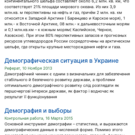
континентального шельфа составляет около 6,2 млн. кв. км, что
соответствует 21% площади мирового океана. Из них 3,9
млн.кв. м перспективны на нефть и газ, причём 2 млн. кв. км
относится к Западной Арктике ( Баренцево и Карское моря), 1
млн.- к Восточной Арктике, 08 млн.- к дальневосточным морям
и 0,1 млн.кв.км – к южным морям( Каспийское, Черное,
Азовское). При этом 80% перспективных запасов и прогнозных
ресурсов углеводородов России сосредоточены на арктическом
шельфе, где открыты крупные месторождения нефти и газа.
Демографическая ситуация в Украине
Реферат, 10 Ноября 2013
Демографічний чинник є одним з визначальних для забезпечення
стабільного й безпечного розвитку держави, а проблеми
оптимального демографічного розвитку слід розглядати як
першочергові інтереси держави, як фактор і водночас як
результат її функціонування
Демография и выборы
Контрольная работа, 16 Марта 2015
Основной инструмент демографии – статистика, и выражаются
демографические данные в численной форме. Помимо этого