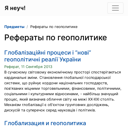
Я неуч!
Предметы
Рефераты по геополитике
Рефераты по геополитике
Глобалізаційні процеси і “нові”
геополітичні реалії України
Реферат, 11 Сентября 2013
В сучасному світовому економічному просторі спостерігаються
кардинальні зміни. Становлення глобальної господарської
системи, що руйнує кордони національних господарств,
пов'язаних міцними торговельними, фінансовими, політичними,
соціальними і культурними відносинами, - найбільш значущий
процес, який визначив обличчя світу на межі ХХ-ХХІ століть.
Механізм глобалізації є об'єктом грунтовних досліджень,
дискусій та суперечок серед науковців і політиків.
Глобализация и геополитика