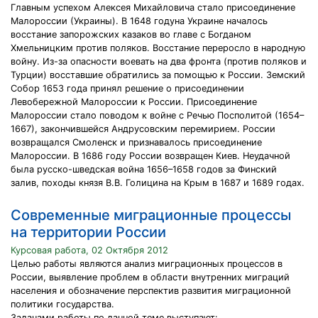
Главным успехом Алексея Михайловича стало присоединение
Малороссии (Украины). В 1648 годуна Украине началось
восстание запорожских казаков во главе с Богданом
Хмельницким против поляков. Восстание переросло в народную
войну. Из-за опасности воевать на два фронта (против поляков и
Турции) восставшие обратились за помощью к России. Земский
Собор 1653 года принял решение о присоединении
Левобережной Малороссии к России. Присоединение
Малороссии стало поводом к войне с Речью Посполитой (1654–
1667), закончившейся Андрусовским перемирием. России
возвращался Смоленск и признавалось присоединение
Малороссии. В 1686 году России возвращен Киев. Неудачной
была русско-шведская война 1656–1658 годов за Финский
залив, походы князя В.В. Голицина на Крым в 1687 и 1689 годах.
Современные миграционные процессы
на территории России
Курсовая работа, 02 Октября 2012
Целью работы являются анализ миграционных процессов в
России, выявление проблем в области внутренних миграций
населения и обозначение перспектив развития миграционной
политики государства.
Задачами работы по данной теме выступают: