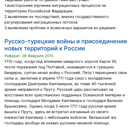
1.всестороннее изучение миграционных процессов на
территории Российской Федерации.
2.выявление их последствий, анализ государственного
регулирования миграционных потоков
3.выявление проблем и возможных вариантов их решения.
Русско-турецкие войны и присоединение
новых территорий к России
Реферат, 08 Февраля 2015
1710 году, когда под влиянием шведского короля Карла XII,
после поражения под Полтавой, оказавшегося в турецких
Бендерах, султан начал войну с Россией. Петр I переоценил свои
силы и, заключив в апреле 1711 года союз с молдавским
господарем Дмитрием Кантемиром, во главе 40-тысячной
армии направился к Пруту. Русский царь рассчитывал на
восстание всех христианских подданных Османской империи и
помощь господаря Молдавии Кантемира и господаря Валахии
Брынковяну. Однако когда 5 июля 1711 года русская армия
вышла к Пруту, здесь ее встретил изгнанный из своего
княжества Кантемир с небольшим войском. Валашский же
господарь вообще не оказал русским никакой помощи.