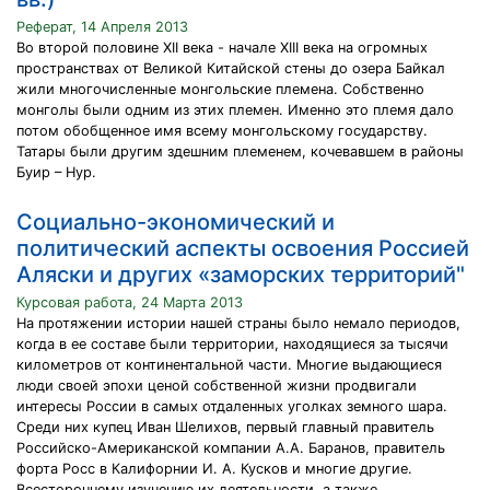
Реферат, 14 Апреля 2013
Во второй половине XII века - начале XIII века на огромных
пространствах от Великой Китайской стены до озера Байкал
жили многочисленные монгольские племена. Собственно
монголы были одним из этих племен. Именно это племя дало
потом обобщенное имя всему монгольскому государству.
Татары были другим здешним племенем, кочевавшем в районы
Буир – Нур.
Социально-экономический и
политический аспекты освоения Россией
Аляски и других «заморских территорий"
Курсовая работа, 24 Марта 2013
На протяжении истории нашей страны было немало периодов,
когда в ее составе были территории, находящиеся за тысячи
километров от континентальной части. Многие выдающиеся
люди своей эпохи ценой собственной жизни продвигали
интересы России в самых отдаленных уголках земного шара.
Среди них купец Иван Шелихов, первый главный правитель
Российско-Американской компании А.А. Баранов, правитель
форта Росс в Калифорнии И. А. Кусков и многие другие.
Всестороннему изучению их деятельности, а также