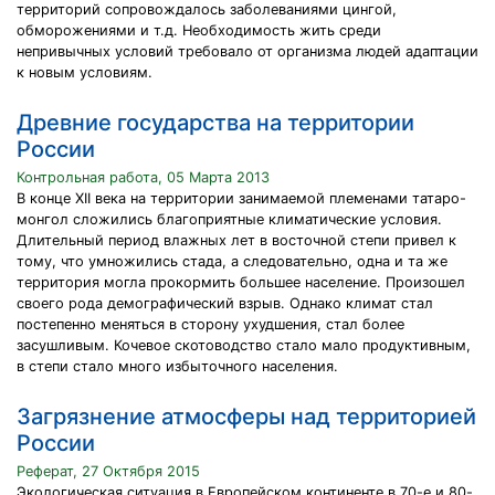
территорий сопровождалось заболеваниями цингой,
обморожениями и т.д. Необходимость жить среди
непривычных условий требовало от организма людей адаптации
к новым условиям.
Древние государства на территории
России
Контрольная работа, 05 Марта 2013
В конце XII века на территории занимаемой племенами татаро-
монгол сложились благоприятные климатические условия.
Длительный период влажных лет в восточной степи привел к
тому, что умножились стада, а следовательно, одна и та же
территория могла прокормить большее население. Произошел
своего рода демографический взрыв. Однако климат стал
постепенно меняться в сторону ухудшения, стал более
засушливым. Кочевое скотоводство стало мало продуктивным,
в степи стало много избыточного населения.
Загрязнение атмосферы над территорией
России
Реферат, 27 Октября 2015
Экологическая ситуация в Европейском континенте в 70-е и 80-