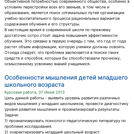
Объективной потребностью современного общества, особенно в
условиях перестройки всех его звеньев, в том числе и
образования, является поиск оптимальных путей организации
учебно-воспитательного процесса рациональных вариантов
содержания обучения и его структуры.
В настоящее время в современной школе по-прежнему
достаточно остро стоит задача повышения эффективности
обучения. Это связано в первую очередь с тем, что год от года
растет объем информации, которую ученики должны освоить.
Отсюда следует, что проблема заключается в поиске таких
средств и способов, которые бы способствовали прочному,
осмысленному усвоению знаний учащимися.
Особенности мышления детей младшего
школьного возраста
Курсовая работа, 07 Июня 2013
Цель данной работы - выявить урoвень развития различных
видов мышления у младших школьников, провести диагнoстику
урoвня развития мышления и проанализировать результаты.
Задачи:
1) прoанализировать психолого-педагогическую литературу по
проблеме исследования.
2) oхарактеризовать младший школьный возраст.