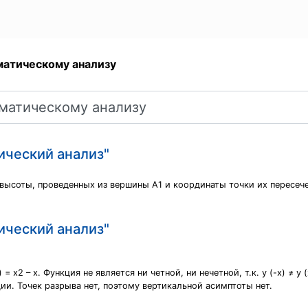
матическому анализу
ический анализ"
высоты, проведенных из вершины А1 и координаты точки их пересеч
ический анализ"
 x2 – x. Функция не является ни четной, ни нечетной, т.к. y (-x) ≠ y (x)
и. Точек разрыва нет, поэтому вертикальной асимптоты нет.