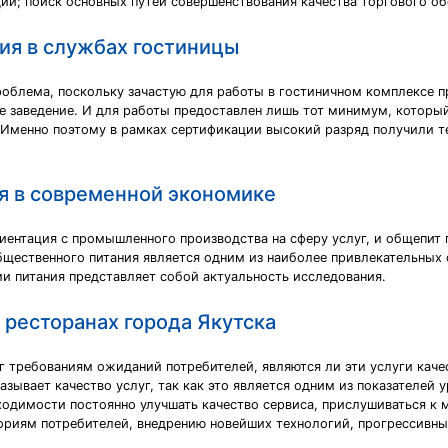
ии; поиск основных путей совершенствования качества торгового о
ия в службах гостиницы
роблема, поскольку зачастую для работы в гостиничном комплексе п
е заведение. И для работы предоставлен лишь тот минимум, который
 Именно поэтому в рамках сертификации высокий разряд получили т
я в современной экономике
риентация с промышленного производства на сферу услуг, и общепит
бщественного питания является одним из наиболее привлекательных 
и питания представляет собой актуальность исследования.
 ресторанах города Якутска
г требованиям ожиданий потребителей, являются ли эти услуги кач
азывает качество услуг, так как это является одним из показателей 
одимости постоянно улучшать качество сервиса, прислушиваться к 
ориям потребителей, внедрению новейших технологий, прогрессивн