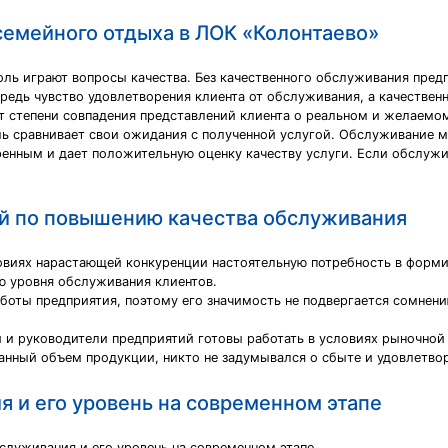
семейного отдыха в ЛОК «Колонтаево»
ль играют вопросы качества. Без качественного обслуживания предп
ередь чувство удовлетворения клиента от обслуживания, а качественн
т от степени совпадения представлений клиента о реальном и желаем
ль сравнивает свои ожидания с полученной услугой. Обслуживание 
ренным и дает положительную оценку качеству услуги. Если обслужи
й по повышению качества обслуживания
виях нарастающей конкуренции настоятельную потребность в форми
ю уровня обслуживания клиентов.
оты предприятия, поэтому его значимость не подвергается сомнени
 и руководители предприятий готовы работать в условиях рыночной 
анный объем продукции, никто не задумывался о сбыте и удовлетво
я и его уровень на современном этапе
служивания и его уровень на современном этапе.