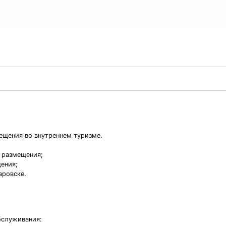
ещения во внутреннем туризме.
м размещения;
щения;
аровске.
бслуживания: