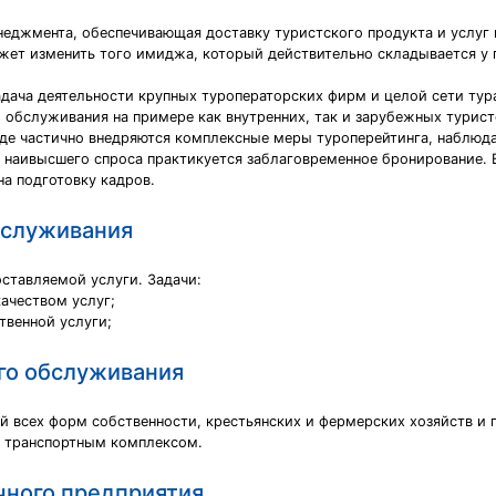
еджмента, обеспечивающая доставку туристского продукта и услуг 
жет изменить того имиджа, который действительно складывается у п
дача деятельности крупных туроператорских фирм и целой сети тура
 обслуживания на примере как внутренних, так и зарубежных турист
 где частично внедряются комплексные меры туроперейтинга, наблюд
ны наивысшего спроса практикуется заблаговременное бронирование.
на подготовку кадров.
бслуживания
оставляемой услуги. Задачи:
ачеством услуг;
твенной услуги;
ого обслуживания
й всех форм собственности, крестьянских и фермерских хозяйств и
с транспортным комплексом.
чного предприятия