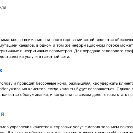
или
ниматься во внимание при проектировании сетей, является обеспеч
коммутацией каналов, в одном и том же информационном потоке може
ритичных и некритичных параметров. Для передачи голосового траф
оставления услуги в пакетной сети.
в
олову и проводят бессонные ночи, размышляя, как удержать клиент
обслуживания клиентов, тогда клиенты будут возвращаться. Однако п
качество обслуживания, и когда они на самом деле готовы стать п
ия
змов управления качеством торговых услуг с использованием показа
ия. В качестве объекта взят магазин спортивных товаров «Манарага»