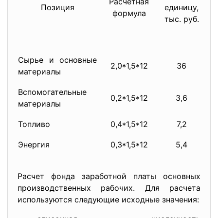
Расчетная
Позиция
единицу,
формула
тыс. руб.
1-й
Сырье и основные
2,0*1,5*12
36
1
материалы
Вспомогательные
0,2*1,5*12
3,6
1
материалы
Топливо
0,4*1,5*12
7,2
33
Энергия
0,3*1,5*12
5,4
2
Расчет фонда заработной платы основных
производственных рабочих. Для расчета
используются следующие исходные значения: