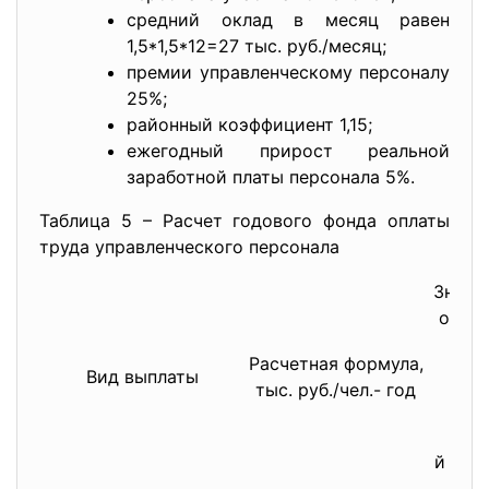
средний оклад в месяц равен
1,5*1,5*12=27 тыс. руб./месяц;
премии управленческому персоналу
25%;
районный коэффициент 1,15;
ежегодный прирост реальной
заработной платы персонала 5%.
Таблица 5 – Расчет годового фонда оплаты
труда управленческого персонала
Значе
опера
Расчетная формула,
Вид выплаты
тыс. руб./чел.- год
2-й
1-
й шаг