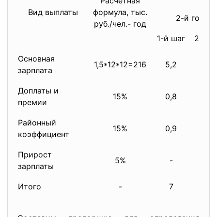
Расчетная
Вид выплаты
формула, тыс.
2-й год
руб./чел.- год
1-й шаг
2-й ш
Основная
1,5*12*12=216
5,2
8,5
зарплата
Доплаты и
15%
0,8
1,3
премии
Районный
15%
0,9
1,5
коэффициент
Прирост
5%
-
-
зарплаты
Итого
-
7
11,3