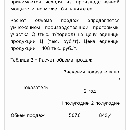
принимается исходя из производственной
мощности, но может быть ниже ее.
Расчет объема продаж определяется
умножением производственной программы
участка Q (тыс. т/период) на цену единицы
продукции Ц (тыс. руб./т). Цена единицы
продукции - 108 тыс. руб./т.
Таблица 2 – Расчет объема продаж
Значения показателя по ша
млн. 
Показатель
2 год
3
1 полугодие
2 полугодие
Объем продаж
507,6
842,4
1