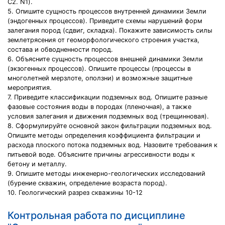
C2. N1).
5. Опишите сущность процессов внутренней динамики Земли
(эндогенных процессов). Приведите схемы нарушений форм
залегания пород (сдвиг, складка). Покажите зависимость силы
землетрясения от геоморфологического строения участка,
состава и обводненности пород.
6. Объясните сущность процессов внешней динамики Земли
(экзогенных процессов). Опишите процессы (процессы в
многолетней мерзлоте, оползни) и возможные защитные
мероприятия.
7. Приведите классификации подземных вод. Опишите разные
фазовые состояния воды в породах (пленочная), а также
условия залегания и движения подземных вод (трещинновая).
8. Сформулируйте основной закон фильтрации подземных вод.
Опишите методы определения коэффициента фильтрации и
расхода плоского потока подземных вод. Назовите требования к
питьевой воде. Объясните причины агрессивности воды к
бетону и металлу.
9. Опишите методы инженерно-геологических исследований
(бурение скважин, определение возраста пород).
10. Геологический разрез скважины 10-12
Контрольная работа по дисциплине