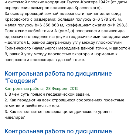
и системой плоских координат Гаусса-Крюгера 1942г.(от даты
определения размеров эллипсоида Красовского).
За основу проекций земной поверхности принят эллипсоид
Красовского с размерами: большая полуось α=6 378 245 м,
малая полуось ƅ=6 356 863 м, коэффициент сжатия α=1: 298,3.
Положение любой точки Α (рис.1,α) поверхности эллипсоида
однозначно определяется двумя геодезическими координатами
– долготой L, равной двугранному углу между плоскостями
Гринвичского (начального) меридиана данной точки, и широтой
B, равной углу между плоскостью экватора и нормалью к
поверхности эллипсоида в данной точке.
Контрольная работа по дисциплине
"Геодезия"
Контрольная работа, 28 Февраля 2015
1. В чем суть прямой геодезической задачи.
2. Как передают на всех строящихся сооружениях проектные
отметки и разбивочные оси.
3. Как выполняется проверка цилиндрического уровня
нивелира?
Контрольная работа по дисциплине