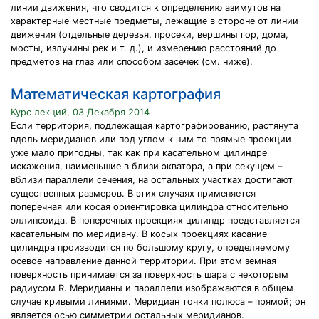
линии движения, что сводится к определению азимутов на
характерные местные предметы, лежащие в стороне от линии
движения (отдельные деревья, просеки, вершины гор, дома,
мосты, излучины рек и т. д.), и измерению расстояний до
предметов на глаз или способом засечек (см. ниже).
Математическая картография
Курс лекций, 03 Декабря 2014
Если территория, подлежащая картографированию, растянута
вдоль меридианов или под углом к ним то прямые проекции
уже мало пригодны, так как при касательном цилиндре
искажения, наименьшие в близи экватора, а при секущем –
вблизи параллели сечения, на остальных участках достигают
существенных размеров. В этих случаях применяется
поперечная или косая ориентировка цилиндра относительно
эллипсоида. В поперечных проекциях цилиндр представляется
касательным по меридиану. В косых проекциях касание
цилиндра производится по большому кругу, определяемому
осевое направление данной территории. При этом земная
поверхность принимается за поверхность шара с некоторым
радиусом R. Меридианы и параллели изображаются в общем
случае кривыми линиями. Меридиан точки полюса – прямой; он
является осью симметрии остальных меридианов.