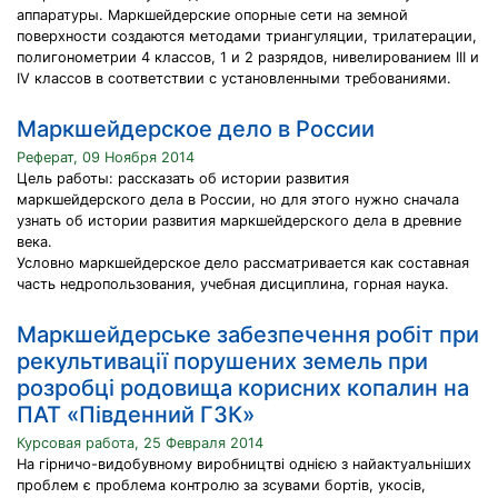
аппаратуры. Маркшейдерские опорные сети на земной
поверхности создаются методами триангуляции, трилатерации,
полигонометрии 4 классов, 1 и 2 разрядов, нивелированием III и
IV классов в соответствии с установленными требованиями.
Маркшейдерское дело в России
Реферат, 09 Ноября 2014
Цель работы: рассказать об истории развития
маркшейдерского дела в России, но для этого нужно сначала
узнать об истории развития маркшейдерского дела в древние
века.
Условно маркшейдерское дело рассматривается как составная
часть недропользования, учебная дисциплина, горная наука.
Маркшейдерське забезпечення робіт при
рекультивації порушених земель при
розробці родовища корисних копалин на
ПАТ «Південний ГЗК»
Курсовая работа, 25 Февраля 2014
На гірничо-видобувному виробництві однією з найактуальніших
проблем є проблема контролю за зсувами бортів, укосів,