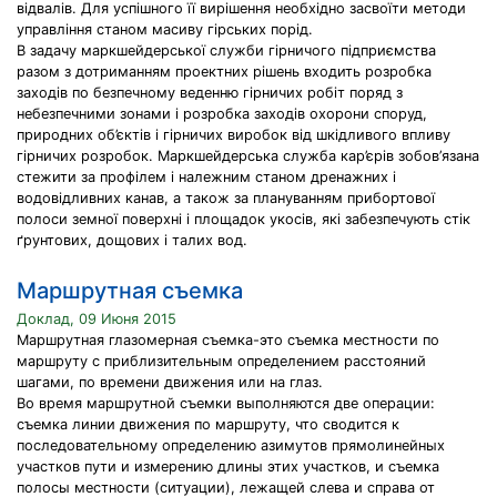
відвалів. Для успішного її вирішення необхідно засвоїти методи
управління станом масиву гірських порід.
В задачу маркшейдерської служби гірничого підприємства
разом з дотриманням проектних рішень входить розробка
заходів по безпечному веденню гірничих робіт поряд з
небезпечними зонами і розробка заходів охорони споруд,
природних об’єктів і гірничих виробок від шкідливого впливу
гірничих розробок. Маркшейдерська служба кар’єрів зобов’язана
стежити за профілем і належним станом дренажних і
водовідливних канав, а також за плануванням прибортової
полоси земної поверхні і площадок укосів, які забезпечують стік
ґрунтових, дощових і талих вод.
Маршрутная съемка
Доклад, 09 Июня 2015
Маршрутная глазомерная съемка-это съемка местности по
маршруту с приблизительным определением расстояний
шагами, по времени движения или на глаз.
Во время маршрутной съемки выполняются две операции:
съемка линии движения по маршруту, что сводится к
последовательному определению азимутов прямолинейных
участков пути и измерению длины этих участков, и съемка
полосы местности (ситуации), лежащей слева и справа от