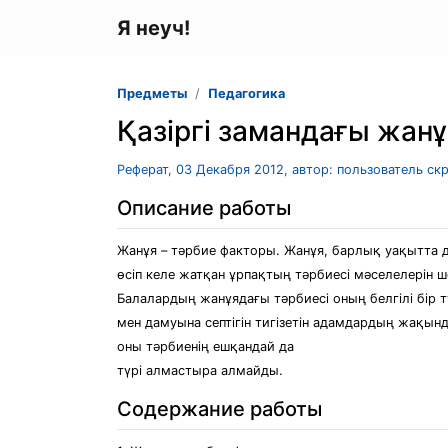
Я неуч!
Предметы
Педагогика
Қазіргі замандағы жанұ
Реферат, 03 Декабря 2012, автор: пользователь ск
Описание работы
Жанұя – тәрбие факторы. Жанұя, барлық уақытта да
өсіп келе жатқан ұрпақтың тәрбиесі мәселелерін ш
Балалардың жанұядағы тәрбиесі оның белгілі бір 
мен дамуына септігін тигізетін адамдардың жақын
оны тәрбиенің ешқандай да
түрі алмастыра алмайды.
Содержание работы