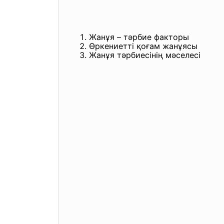
Жанұя – тәрбие факторы
Өркениетті қоғам жанұясы
Жанұя тәрбиесінің мәселесі