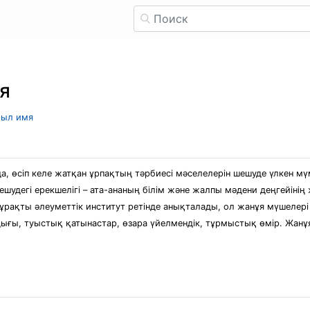
я
рыл имя
, өсіп келе жатқан ұрпақтың тәрбиесі мәселелерін шешуде үлкен мүм
ешудегі ерекшелігі – ата-ананың білім және жалпы мәдени деңгейінің
тұрақты әлеуметтік институт ретінде анықталады, ол жанұя мүшеле
дығы, туыстық қатынастар, өзара үйелмендік, тұрмыстық өмір. Жан