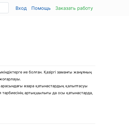
Вход
Помощь
Заказать работу
кіндіктерге ие болған. Қазіргі заманғы жанұяның
 жоғарлауы.
рі арасындағы өзара қатынастардың қалыптасуы
ұя тәрбиесінің артықшылығы да осы қатынастарда,