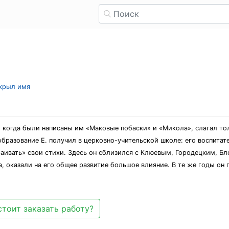
скрыл имя
14, когда были написаны им «Маковые побаски» и «Микола», слагал т
образование Е. получил в церковно-учительской школе: его воспитате
раивать» свои стихи. Здесь он сблизился с Клюевым, Городецким, Б
а, оказали на его общее развитие большое влияние. В те же годы он
стоит заказать работу?