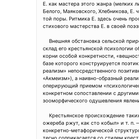
Е. как мастера этого жанра (мелких 
Белого, Маяковского, Хлебникова, Е.
той поры. Ритмика Е. здесь очень пр
стихового мастерства Е. в своей по
Внешняя обстановка сельской природ
склад его крестьянской психологии 
корни особой конкретности, «вещнос
базе которого конструируется поэтик
реализм» непосредственного позитивн
«Акмеизм»), а наивно-образный реали
оперирующий приемом «психологическо
конкретном сопоставлении с другими
зооморфического одушевления явлен
Крестьянское происхождение таких о
ожереба ржут, как сто кобыл» и т. п
конкретно-метафорической структурой
тесно соприкасается со стилем крест