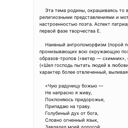
Эта тема родины, окрашиваясь то в 
религиозными представлениями и мот
настроенностью поэта. Аспект патри
первой фазе творчества Е.
Наивный антропоморфизм (порой пер
пронизывающих всю окружающую поэта
образов-тропов («ветер — схимник»,
(«Шел господь пытать людей в любови»
характер более отвлеченный, вылива
«Чую радуницу божью —
Не напрасно я живу,
Поклоняюсь придорожье,
Припадаю на траву.
Голубиный дух от бога,
Словно огненный язык,
Завладел моей дорогой,