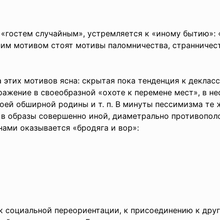
«гостем случайным», устремляется к «иному бытию»: «
дним мотивом стоят мотивы паломничества, странничес
тих мотивов ясна: скрытая пока тенденция к деклас
ражение в своеобразной «охоте к перемене мест», в н
воей обширной родины и т. п. В минуты пессимизма те
в образы совершенно иной, диаметрально противопол
нами оказывается «бродяга и вор»:
 социальной переориентации, к присоединению к друго