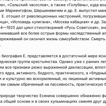
е», «Сельский часослов», а также «Голубень», куда в
тами Мариенгофом, Шершеневичем и др. Е. выпустил ма
 Е. отошел от революционных настроений, погрузившис
ца», «Исповедь хулигана», «Москва кабацкая» и др. З
924—1925 дал цикл стихотворений «Русь Советская», зн
инимавший все более острые формы наследственный алк
ереживаний он окончил жизнь самоубийством. Смерть 
й.
иография Е. представляется в достаточной мере ясно
дческая группа крестьянства. Однако уже с ранних ле
им все признаки резко выраженной деклассации, вплот
о ядра, активного, бодрого, практического, а «блудный
и и культурно ею вскормленный, но лишенный активных
тем самым обреченный на пассивность, практическую 
ироде творчество Есенина совершенно обнаженно фик
на общей основе и в своих кульминациях сменяя друг д