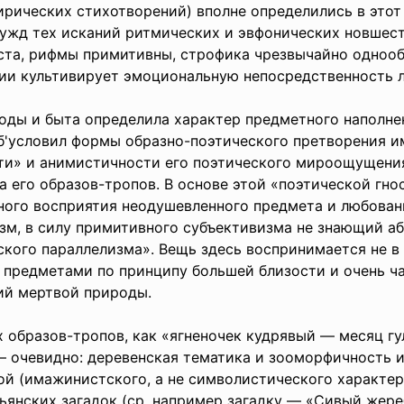
лирических стихотворений) вполне определились в этот
 чужд тех исканий ритмических и эвфонических новшес
оста, рифмы примитивны, строфика чрезвычайно однообр
эзии культивирует эмоциональную непосредственность
ы и быта определила характер предметного наполнен
об'условил формы образно-поэтического претворения и
ти» и анимистичности его поэтического мироощущения
а его образов-тропов. В основе этой «поэтической гн
ого восприятия неодушевленного предмета и любовани
зм, в силу примитивного субъективизма не знающий а
го параллелизма». Вещь здесь воспринимается не в е
 предметами по принципу большей близости и очень 
ий мертвой природы.
бразов-тропов, как «ягненочек кудрявый — месяц гуля
. — очевидно: деревенская тематика и зооморфичность 
 (имажинистского, а не символистического характера)
ьянских загадок (ср. например загадку — «Сивый жере