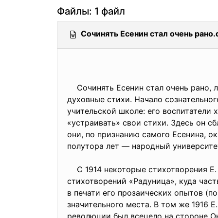
Файлы: 1 файл
Сочинять Есенин стал очень рано.
Сочинять Есенин стал очень рано, ле
духовные стихи. Начало сознательног
учительской школе: его воспитатели х
«устраивать» свои стихи. Здесь он с
они, по признанию самого Есенина, о
полутора лет — народный университе
С 1914 некоторые стихотворения Е. с
стихотворений «Радуница», куда част
в печати его прозаических опытов (п
значительного места. В том же 1916 
революции был всецело на стороне Ок