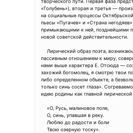
творческого пути. Первая фаза пред
«Голубень»), вторая и третья — про
на социальные процессы Октябрьской
пьесы «Пугачев» и «Страна негодяев»
примыкающими к ней, позднейшими п
новой советской действительности.
Лирический образ поэта, возникающи
пассивным отношением к миру, совер
нами выше характера Е. Отсюда — со
захожий богомолец, я смотрю твои по
либо определенном объекте, а безвол
только синь сосет глаза». Согреваем
идею родины как главной лирической
«О, Русь, малиновое поле,
О, синь, упавшая в реку.
Люблю до радости и боли
Твою озерную тоску».