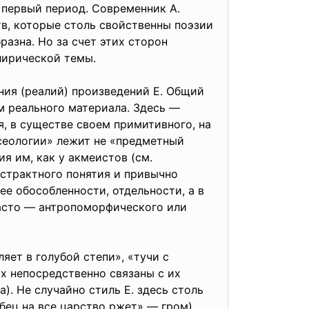
 первый период. Современник А.
тв, которые столь свойственны поэзии
азна. Но за счет этих сторон
 лирической темы.
ия (реалий) произведений Е. Общий
м реального материала. Здесь —
, в существе своем примитивного, на
осеологии» лежит не «предметный
я им, как у акмеистов (см.
бстрактного понятия и привычно
е обособленности, отдельности, а в
часто — антропоморфического или
ет в голубой степи», «тучи с
их непосредственно связаны с их
. Не случайно стиль Е. здесь столь
бец на все царство ржет» — гром).