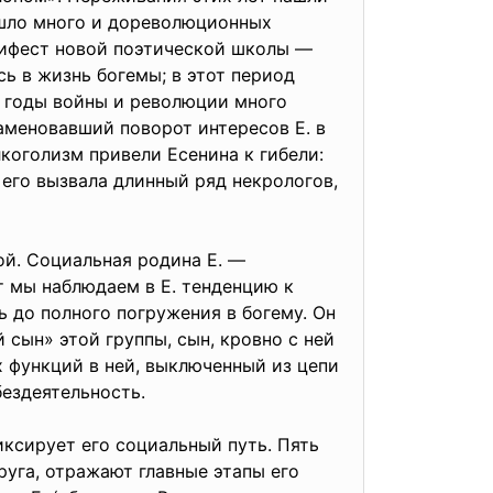
ошло много и дореволюционных
нифест новой поэтической школы —
ь в жизнь богемы; в этот период
а годы войны и революции много
аменовавший поворот интересов Е. в
оголизм привели Есенина к гибели:
его вызвала длинный ряд некрологов,
й. Социальная родина Е. —
т мы наблюдаем в Е. тенденцию к
ь до полного погружения в богему. Он
 сын» этой группы, сын, кровно с ней
 функций в ней, выключенный из цепи
бездеятельность.
сирует его социальный путь. Пять
руга, отражают главные этапы его