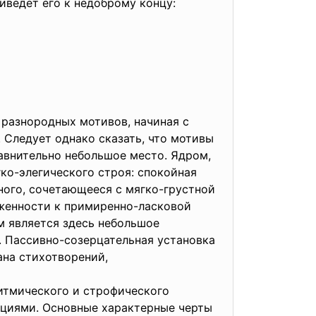
риведет его к недоброму концу:
разнородных мотивов, начиная с
 Следует однако сказать, что мотивы
авнительно небольшое место. Ядром,
ко-элегического строя: спокойная
ного, сочетающееся с мягко-грустной
женности к примиренно-ласковой
м является здесь небольшое
 Пассивно-созерцательная установка
ана стихотворений,
тмического и строфического
ациями. Основные характерные черты