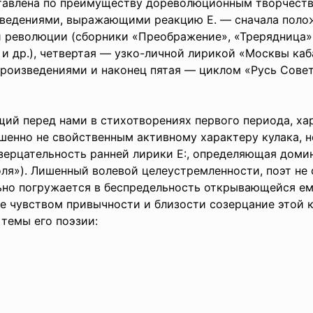
ставлена по преимуществу дореволюционным творчеств
изведениями, выражающими реакцию Е. — сначала поло
 революции (сборники «Преображение», «Трерядница», 
 и др.), четвертая — узко-личной лирикой «Москвы ка
роизведениями и наконец пятая — циклом «Русь Совет
й перед нами в стихотворениях первого периода, ха
шенно не свойственным активному характеру кулака, н
зерцательность ранней лирики Е:, определяющая доми
ля»). Лишенный волевой целеустремленности, поэт не
ьно погружается в беспредельность открывающейся ему
ое чувством привычности и близости созерцание этой к
 темы его поэзии: