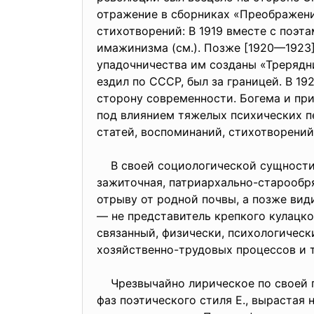
отражение в сборниках «Преображени
стихотворений: В 1919 вместе с поэ
имажинизма (см.). Позже [1920—1923]
упадочничества им созданы «Трерядни
ездил по СССР, был за границей. В 1
сторону современности. Богема и пр
под влиянием тяжелых психических п
статей, воспоминаний, стихотворени
В своей социологической сущности б
зажиточная, патриархально-старообря
отрыву от родной почвы, а позже вид
— не представитель крепкого кулацког
связанный, физически, психологическ
хозяйственно-трудовых процессов и 
Чрезвычайно лирическое по своей пр
фаз поэтического стиля Е., вырастая 