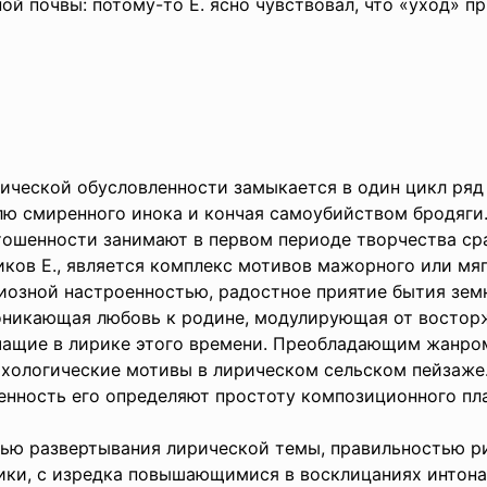
ой почвы: потому-то Е. ясно чувствовал, что «уход» п
ческой обусловленности замыкается в один цикл ряд 
ю смиренного инока и кончая самоубийством бродяги.
тошенности занимают в первом периоде творчества ср
ков Е., является комплекс мотивов мажорного или мяг
гиозной настроенностью, радостное приятие бытия зем
оникающая любовь к родине, модулирующая от востор
учащие в лирике этого времени. Преобладающим жанро
хологические мотивы в лирическом сельском пейзаже.
оенность его определяют простоту композиционного пл
 развертывания лирической темы, правильностью ри
ики, с изредка повышающимися в восклицаниях интон