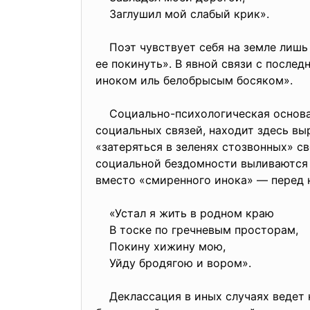
Заглушил мой слабый крик».
Поэт чувствует себя на земле лишь 
ее покинуть». В явной связи с после
иноком иль белобрысым босяком».
Социально-психологическая основа э
социальных связей, находит здесь вы
«затеряться в зеленях стозвонных» с
социальной бездомности выливаются 
вместо «смиренного инока» — перед 
«Устал я жить в родном краю
В тоске по гречневым просторам,
Покину хижину мою,
Уйду бродягою и вором».
Деклассация в иных случаях ведет к