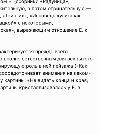
ом Е. (сборники «Радуница»,
жительную, а потом отрицательную —
«Триптих», «Исповедь хулигана»,
бацкой» с некоторыми,
ская», выражающим отношение Е. к
рактеризуется прежде всего
о вполне естественным для вскрытого
нирующую роль в ней пейзажа («Как
 сосредоточивает внимания на каком-
 картины: «Не видать конца и края,
артины кристаллизовалось у Е. в