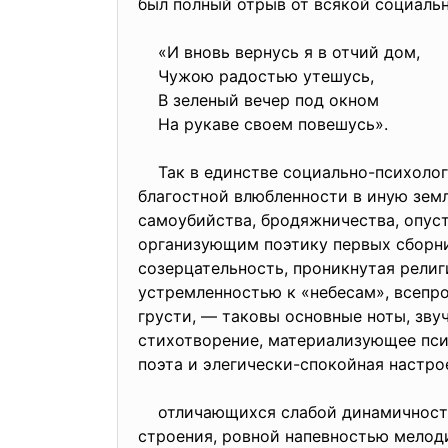
был полный отрыв от всякой социальн
«И вновь вернусь я в отчий дом,
Чужою радостью утешусь,
В зеленый вечер под окном
На рукаве своем повешусь».
Так в единстве социально-психологи
благостной влюбленности в иную земл
самоубийства, бродяжничества, опус
организующим поэтику первых сборни
созерцательность, проникнутая рели
устремленностью к «небесам», всепр
грусти, — таковы основные ноты, зв
стихотворение, материализующее пси
поэта и элегически-спокойная настр
отличающихся слабой динамичностью
строения, ровной напевностью мелод