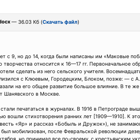
docx
— 36.03 Кб (
Скачать файл
)
т с 9, но до 14, когда были написаны им «Маковые поб
о творчества относится к 16—17 гг. Первоначальное об
отели сделать из него сельского учителя. Восемнадцат
близился с Клюевым, Городецким, Блоком, позже: — с 
казали на его общее развитие большое влияние. В те ж
т Шанявского в Москве.
тали печататься в журналах. В 1916 в Петрограде выш
ью вошли стихотворения ранних лет [1909—1910]. К эт
овесть «Яр» и рассказ «Бобыль и Дружок»), не занимаю
Е. был мобилизован, после Февральской революции дезе
тября, но принимал все по-своему, с крестьянским ук