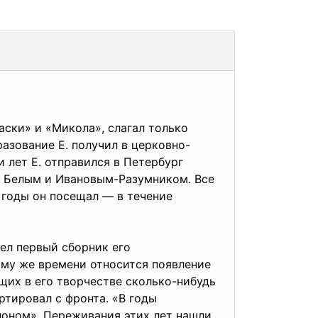
аски» и «Микола», слагал только
разование Е. получил в церковно-
и лет Е. отправился в Петербург
А. Белым и Ивановым-Разумником. Все
е годы он посещал — в течение
ел первый сборник его
ому же времени относится появление
щих в его творчестве сколько-нибудь
ртировал с фронта. «В годы
лоном». Переживания этих лет нашли