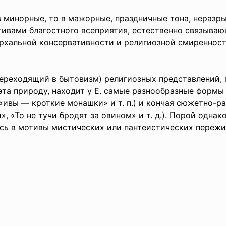
минорные, то в мажорные, праздничные тона, неразры
ивами благостного всеприятия, естественно связываю
архальной консервативности и религиозной смиренност
еходящий в бытовизм) религиозных представлений, 
 природу, находит у Е. самые разнообразные формы 
 «ивы — кроткие монашки» и т. п.) и кончая сюжетно-
, «То не тучи бродят за овином» и т. д.). Порой одна
ясь в мотивы мистических или пантеистических переж