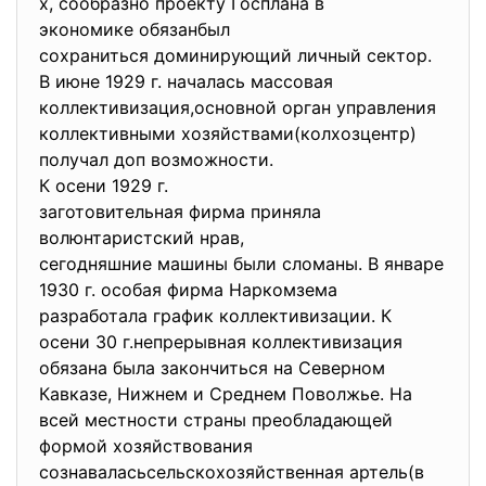
х, сообразно проекту Госплана в
экономике обязанбыл
сохраниться доминирующий
личный сектор.
В июне 1929 г. началась массовая
коллективизация,основной орган управления
коллективными хозяйствами(колхозцентр)
получал доп возможности.
К осени 1929 г.
заготовительная фирма приняла
волюнтаристский нрав,
сегодняшние машины были сломаны. В январе
1930 г. особая фирма Наркомзема
разработала график коллективизации. К
осени 30 г.непрерывная коллективизация
обязана была закончиться на Северном
Кавказе, Нижнем и Среднем Поволжье. На
всей местности страны преобладающей
формой хозяйствования
сознаваласьсельскохозяйственна
я артель(в