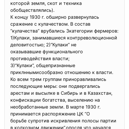
которой земля, скот и техника
обобществлялись).
К концу 1930 г. обширно развернулась
сражение с кулачеством. В состав
“кулачества” врубались
3категории фермеров:
1)Кулаки, занимавшиеся контрреволюционной
деловитостью; 2)“Кулаки” не
оказывавшие функционального
противодействия власти;
3)“Кулаки”, общепризнанные
приклннымисообразно отношению к власти.
Ко всем трем группам приноравливались
последующие меры: они подвергались
арестам и высылке в Сибирь и в Казахстан,
конфискации богатства, выселению на
необработанные земли. В марте 1930 г.
принимается распоряжение ЦК “О
борьбе супротив искривления
полосы партии
в колхозном движении”,опосля что начался