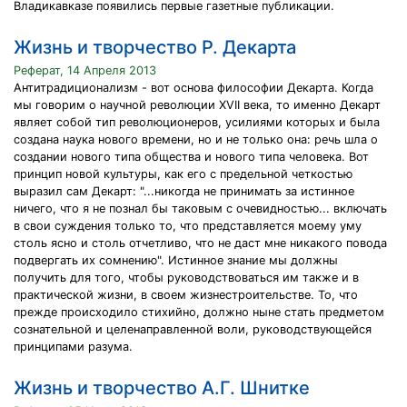
Владикавказе появились первые газетные публикации.
Жизнь и творчество Р. Декарта
Реферат, 14 Апреля 2013
Антитрадиционализм - вот основа философии Декарта. Когда
мы говорим о научной революции XVII века, то именно Декарт
являет собой тип революционеров, усилиями которых и была
создана наука нового времени, но и не только она: речь шла о
создании нового типа общества и нового типа человека. Вот
принцип новой культуры, как его с предельной четкостью
выразил сам Декарт: "...никогда не принимать за истинное
ничего, что я не познал бы таковым с очевидностью... включать
в свои суждения только то, что представляется моему уму
столь ясно и столь отчетливо, что не даст мне никакого повода
подвергать их сомнению". Истинное знание мы должны
получить для того, чтобы руководствоваться им также и в
практической жизни, в своем жизнестроительстве. То, что
прежде происходило стихийно, должно ныне стать предметом
сознательной и целенаправленной воли, руководствующейся
принципами разума.
Жизнь и творчество А.Г. Шнитке