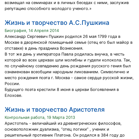
возмещал на семинарах и в личных беседах с ними, заслужив
репутацию способного молодого ученого.»
Жизнь и творчество А.С.Пушкина
Биография, 14 Апреля 2014
Александр Сергеевич Пушкин родился 26 мая 1799 года в
Москве в дворянской помещичьей семье (отец его был майор в
отставке) в день праздника Вознесения.
В тот же день у императора Павла родилась внучка, в честь
которой во всех церквах шли молебны и гудели колокола. Так,
по случайному совпадению день рождения русского гения был
ознаменован всеобщим народным ликованием. Символично и
место рождения поэта г. Москва - самое сердце русской жизни,
России.
Будущего поэта крестили 8 июня в церкви Богоявления в
Елохове.
Жизнь и творчество Аристотеля
Контрольная работа, 19 Марта 2013
Аристотель - величайший из древнегреческих философов,
основоположник дуализма, “отец логики” , ученик и
решительный противник Платона. Он родился в 384 году до