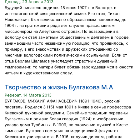
Доклад, 23 Апреля 2013
Будущий писатель родился 18 июня 1907 г. в Вологде, в
интеллигентской священнической семье. Его отец, Тихон
Николаевич, был великолепно образованным человеком, до
1904 г. на протяжении ряда лет служил православным
миссионером на Алеутских островах. По возвращении в
Вологду он стал заметным общественным деятелем в городе,
занимающим часто независимую позицию, что проявилось, к
примеру, в его знакомствах и дружеских отношениях со
многими вологодскими политическими ссыльными. Если от
отца Варлам Шаламов унаследует страстный душевный
темперамент, то матери будет обязан зарождавшимся в юности
чутьем к художественному слову.
Творчество и жизнь Булгакова М.А
Реферат, 14 Марта 2013
БУЛГАКОВ, МИХАИЛ АФАНАСЬЕВИЧ (1891–1940), русский
писатель. Родился 3 (15) мая 1891 в Киеве в семье профессора
Киевской духовной академии. Семейные традиции переданы
Булгаковым в романе Белая гвардия (1924) в изображении
уклада дома Турбиных. В 1909, по окончании лучшей в Киеве
гимназии, Булгаков поступил на медицинский факультет
Киевского университета. В 1916, получив диплом, работал