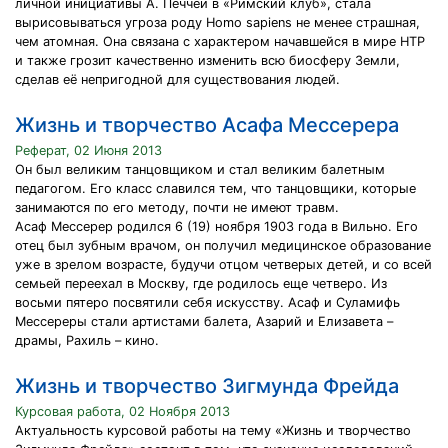
личной инициативы А. Печчеи в «Римский клуб», стала
вырисовываться угроза роду Homo sapiens не менее страшная,
чем атомная. Она связана с характером начавшейся в мире НТР
и также грозит качественно изменить всю биосферу Земли,
сделав её непригодной для существования людей.
Жизнь и творчество Асафа Мессерера
Реферат, 02 Июня 2013
Он был великим танцовщиком и стал великим балетным
педагогом. Его класс славился тем, что танцовщики, которые
занимаются по его методу, почти не имеют травм.
Асаф Мессерер родился 6 (19) ноября 1903 года в Вильно. Его
отец был зубным врачом, он получил медицинское образование
уже в зрелом возрасте, будучи отцом четверых детей, и со всей
семьей переехал в Москву, где родилось еще четверо. Из
восьми пятеро посвятили себя искусству. Асаф и Суламифь
Мессереры стали артистами балета, Азарий и Елизавета –
драмы, Рахиль – кино.
Жизнь и творчество Зигмунда Фрейда
Курсовая работа, 02 Ноября 2013
Актуальность курсовой работы на тему «Жизнь и творчество