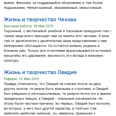
время. Феномен, не поддающийся объяснению и тем более
подражанию. Неповторимый, несравненный, немыслимый.
Жизнь и творчество Чехова
Курсовая работа, 18 Мая 2015
Скромный, с застенчивой улыбкой и ласковым прищуром глаз –
таким чаще всего приходит нам на память этот человек. А меж
тем от десятилетия к десятилетию наше представление о нем
непрерывно обогащается. Он остается живым, родным и
близким нам. Только все отчетливее вырисовываются истинные
масштабы его дарования, весомость его вклада в мировую
культуру.
Жизнь и творчество Овидия
Реферат, 12 Мая 2015
Правда, отмечалось, что Овидий не совсем похож на двух
других поэтов: те умели быть важными и строгими, а Овидий
был изящным и легкомысленным, те умерли почти что в звании
придворных певцов, а Овидий - опальным изгнанником. Но
этому были частные причины: во-первых, Овидий был моложе,
во-вторых, у него был другой характер, в-третьих (так
заявляли наиболее смелые), он, наверное, примыкал к