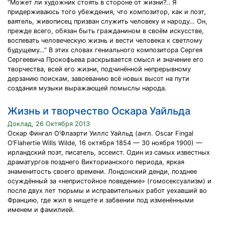
“Может ли художник стоять в стороне от жизни?.. Я
придерживаюсь того убеждения, что композитор, как и поэт,
ваятель, живописец призван служить человеку и народу… Он,
прежде всего, обязан быть гражданином в своём искусстве,
воспевать человеческую жизнь и вести человека к светлому
будущему…” В этих словах гениального композитора Сергея
Сергеевича Прокофьева раскрывается смысл и значение его
творчества, всей его жизни, подчинённой непрерывному
дерзанию поискам, завоеванию всё новых высот на пути
создания музыки выражающей помыслы народа.
Жизнь и творчество Оскара Уайльда
Доклад, 26 Октября 2013
Оскар Фингал О’Флаэрти Уиллс Уайльд (англ. Oscar Fingal
O’Flahertie Wills Wilde, 16 октября 1854 — 30 ноября 1900) —
ирландский поэт, писатель, эссеист. Один из самых известных
драматургов позднего Викторианского периода, яркая
знаменитость своего времени. Лондонский денди, позднее
осуждённый за «непристойное поведение» (гомосексуализм) и
после двух лет тюрьмы и исправительных работ уехавший во
Францию, где жил в нищете и забвении под изменёнными
именем и фамилией.