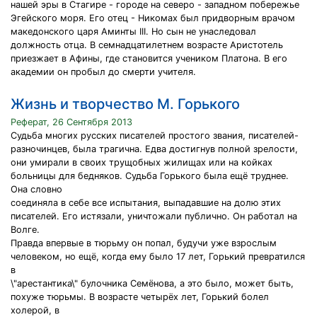
нашей эры в Стагире - городе на северо - западном побережье
Эгейского моря. Его отец - Никомах был придворным врачом
македонского царя Аминты III. Но сын не унаследовал
должность отца. В семнадцатилетнем возрасте Аристотель
приезжает в Афины, где становится учеником Платона. В его
академии он пробыл до смерти учителя.
Жизнь и творчество М. Горького
Реферат, 26 Сентября 2013
Судьба многих русских писателей простого звания, писателей-
разночинцев, была трагична. Едва достигнув полной зрелости,
они умирали в своих трущобных жилищах или на койках
больницы для бедняков. Судьба Горького была ещё труднее.
Она словно
соединяла в себе все испытания, выпадавшие на долю этих
писателей. Его истязали, уничтожали публично. Он работал на
Волге.
Правда впервые в тюрьму он попал, будучи уже взрослым
человеком, но ещё, когда ему было 17 лет, Горький превратился
в
\"арестантика\" булочника Семёнова, а это было, может быть,
похуже тюрьмы. В возрасте четырёх лет, Горький болел
холерой, в