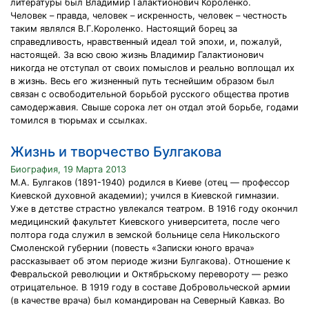
литературы был Владимир Галактионович Короленко.
Человек – правда, человек – искренность, человек – честность
таким являлся В.Г.Короленко. Настоящий борец за
справедливость, нравственный идеал той эпохи, и, пожалуй,
настоящей. За всю свою жизнь Владимир Галактионович
никогда не отступал от своих помыслов и реально воплощал их
в жизнь. Весь его жизненный путь теснейшим образом был
связан с освободительной борьбой русского общества против
самодержавия. Свыше сорока лет он отдал этой борьбе, годами
томился в тюрьмах и ссылках.
Жизнь и творчество Булгакова
Биография, 19 Марта 2013
М.А. Булгаков (1891-1940) родился в Киеве (отец — профессор
Киевской духовной академии); учился в Киевской гимназии.
Уже в детстве страстно увлекался театром. В 1916 году окончил
медицинский факультет Киевского университета, после чего
полтора года служил в земской больнице села Никольского
Смоленской губернии (повесть «Записки юного врача»
рассказывает об этом периоде жизни Булгакова). Отношение к
Февральской революции и Октябрьскому перевороту — резко
отрицательное. В 1919 году в составе Добровольческой армии
(в качестве врача) был командирован на Северный Кавказ. Во