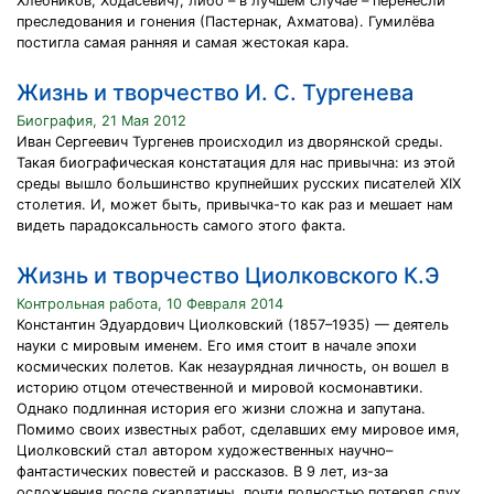
Хлебников, Ходасевич), либо – в лучшем случае – перенесли
преследования и гонения (Пастернак, Ахматова). Гумилёва
постигла самая ранняя и самая жестокая кара.
Жизнь и творчество И. С. Тургенева
Биография, 21 Мая 2012
Иван Сергеевич Тургенев происходил из дворянской среды.
Такая биографическая констатация для нас привычна: из этой
среды вышло большинство крупнейших русских писателей XIX
столетия. И, может быть, привычка-то как раз и мешает нам
видеть парадоксальность самого этого факта.
Жизнь и творчество Циолковского К.Э
Контрольная работа, 10 Февраля 2014
Константин Эдуардович Циолковский (1857–1935) — деятель
науки с мировым именем. Его имя стоит в начале эпохи
космических полетов. Как незаурядная личность, он вошел в
историю отцом отечественной и мировой космонавтики.
Однако подлинная история его жизни сложна и запутана.
Помимо своих известных работ, сделавших ему мировое имя,
Циолковский стал автором художественных научно–
фантастических повестей и рассказов. В 9 лет, из-за
осложнения после скарлатины, почти полностью потерял слух.