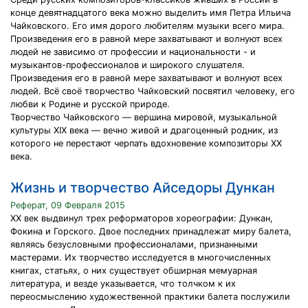
конце девятнадцатого века можно выделить имя Петра Ильича
Чайковского. Его имя дорого любителям музыки всего мира.
Произведения его в равной мере захватывают и волнуют всех
людей не зависимо от профессии и национальности - и
музыкантов-профессионалов и широкого слушателя.
Произведения его в равной мере захватывают и волнуют всех
людей. Всё своё творчество Чайковский посвятил человеку, его
любви к Родине и русской природе.
Творчество Чайковского — вершина мировой, музыкальной
культуры XIX века — вечно живой и драгоценный родник, из
которого не перестают черпать вдохновение композиторы XX
века.
Жизнь и творчество Айседоры Дункан
Реферат, 09 Февраля 2015
XX век выдвинул трех реформаторов хореографии: Дункан,
Фокина и Горского. Двое последних принадлежат миру балета,
являясь безусловными профессионалами, признанными
мастерами. Их творчество исследуется в многочисленных
книгах, статьях, о них существует обширная мемуарная
литература, и везде указывается, что толчком к их
переосмыслению художественной практики балета послужили