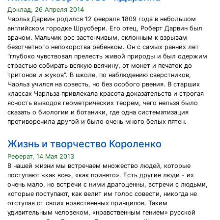
Доклад, 26 Апреля 2014
Чарльз Дарвин родился 12 февраля 1809 года в небольшом
английском городке Шрусбери. Его отец, Роберт Дарвин был
врачом. Мальчик рос застенчивым, склонным к взрывам
безотчетного непокорства ребенком. Он с самых ранних лет
"глубоко чувствовал прелесть живой природы и был одержим
страстью собирать всякую всячину, от монет и печаток до
тритонов и жуков". В школе, по наблюдению сверстников,
Чарльз учился на совесть, но без особого рвения. В старших
классах Чарльза привлекала красота доказательств и строгая
ясность выводов геометрических теорем, чего нельзя было
сказать о биологии и ботаники, где одна систематизация
противоречила другой и было очень много белых пятен.
Жизнь и творчество Короленко
Реферат, 14 Мая 2013
В нашей жизни мы встречаем множество людей, которые
поступают «как все», «как принято». Есть другие люди - их
очень мало, но встречи с ними драгоценны, встречи с людьми,
которые поступают, как велит им голос совести, никогда не
отступая от своих нравственных принципов. Таким
удивительным человеком, «нравственным гением» русской