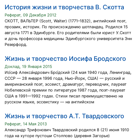
История жизни и творчества В. Скотта
Реферат, 09 Декабря 2012
СКОТТ, ВАЛЬТЕР (Scott, Walter) (1771–1832), английский поэт,
прозаик, историк. По происхождению шотландец. Родился 15
августа 1771 в Эдинбурге. Его родителями были юрист У.Скотт
и дочь профессора медицины Эдинбургского университета Энн
Резерфорд.
Жизнь и творчество Иосифа Бродского
Доклад, 19 Января 2015
Ио́сиф Алекса́ндрович Бро́дский (24 мая 1940 года, Ленинград,
СССР — 28 января 1996 года, Нью-Йорк, США) — русский и
американский поэт, эссеист, драматург, переводчик, лауреат
Нобелевской премии по литературе 1987 года, поэт-лауреат
США в 1991—1992 годах. Стихи писал преимущественно на
русском языке, эссеистику — на английском
Жизнь и творчество А.Т. Твардовского
Реферат, 14 Мая 2013
Александр Трифонович Твардовский родился 8 (21) июня 1910
года на хуторе пустоши Столпово (деревня Загорье)