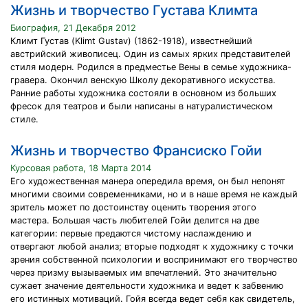
Жизнь и творчество Густава Климта
Биография, 21 Декабря 2012
Климт Густав (Klimt Gustav) (1862-1918), известнейший
австрийский живописец. Один из самых ярких представителей
стиля модерн. Родился в предместье Вены в семье художника-
гравера. Окончил венскую Школу декоративного искусства.
Ранние работы художника состояли в основном из больших
фресок для театров и были написаны в натуралистическом
стиле.
Жизнь и творчество Франсиско Гойи
Курсовая работа, 18 Марта 2014
Его художественная манера опередила время, он был непонят
многими своими современниками, но и в наше время не каждый
зритель может по достоинству оценить творения этого
мастера. Большая часть любителей Гойи делится на две
категории: первые предаются чистому наслаждению и
отвергают любой анализ; вторые подходят к художнику с точки
зрения собственной психологии и воспринимают его творчество
через призму вызываемых им впечатлений. Это значительно
сужает значение деятельности художника и ведет к забвению
его истинных мотиваций. Гойя всегда ведет себя как свидетель,