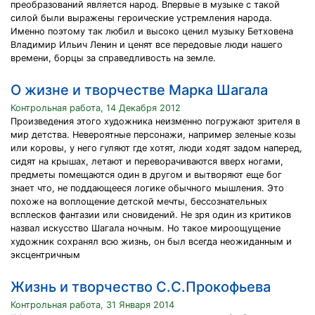
преобразований является народ. Впервые в музыке с такой
силой были выражены героические устремления народа.
Именно поэтому так любил и высоко ценил музыку Бетховена
Владимир Ильич Ленин и ценят все передовые люди нашего
времени, борцы за справедливость на земле.
О жизне и творчестве Марка Шагала
Контрольная работа, 14 Декабря 2012
Произведения этого художника неизменно погружают зрителя в
мир детства. Невероятные персонажи, например зеленые козы
или коровы, у него гуляют где хотят, люди ходят задом наперед,
сидят на крышах, летают и переворачиваются вверх ногами,
предметы помещаются один в другом и вытворяют еще бог
знает что, не поддающееся логике обычного мышления. Это
похоже на воплощение детской мечты, бессознательных
всплесков фантазии или сновидений. Не зря один из критиков
назвал искусство Шагала ночным. Но такое мироощущение
художник сохранял всю жизнь, он был всегда неожиданным и
эксцентричным
Жизнь и творчество С.С.Прокофьева
Контрольная работа, 31 Января 2014