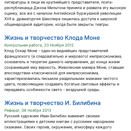
литературы в лице ее крупнейшего представителя, поэта-
республиканца Джона Мильтона приняла и развила эту высокую
оценку, все же с началом Английской буржуазной революции
XVII в. драматургия Шекспира лишилась доступа к широкой
общенародной аудитории, когда были закрыты театры.
Жизнь и творчество Клода Моне
Контрольная работа, 23 Ноября 2012
Клод Оскар Моне - один из виднейших представителей
французского (а следовательно и мирового) импрессионизма,
основатель и теоретик данного направления, до конца жизни
сохранивший ему верность. Живописная манера Моне, ставшая
впоследствии классической для импрессионизма,
характеризовалась письмом раздельными мазками чистого
цвета, позволяющим создавать богатые световые эффекты и
передавать особенности свето - воздушной среды.
Жизнь и творчество И. Билибина
Реферат, 06 Ноября 2013
Русский художник Иван Билибин знаменит своими
иллюстрациями к детским книгам с русскими народными
сказками. Своих героев, окружение, атмосферу каждого