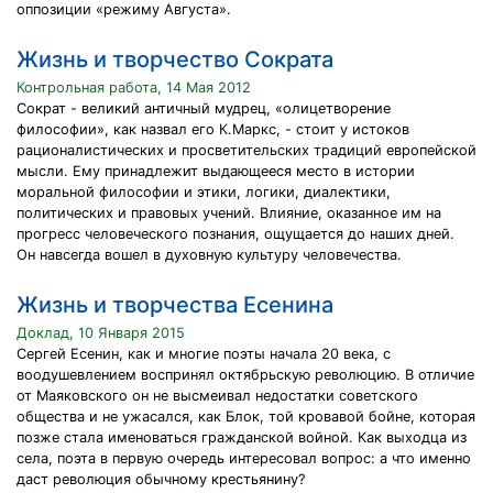
оппозиции «режиму Августа».
Жизнь и творчество Сократа
Контрольная работа, 14 Мая 2012
Сократ - великий античный мудрец, «олицетворение
философии», как назвал его К.Маркс, - стоит у истоков
рационалистических и просветительских традиций европейской
мысли. Ему принадлежит выдающееся место в истории
моральной философии и этики, логики, диалектики,
политических и правовых учений. Влияние, оказанное им на
прогресс человеческого познания, ощущается до наших дней.
Он навсегда вошел в духовную культуру человечества.
Жизнь и творчества Есенина
Доклад, 10 Января 2015
Сергей Есенин, как и многие поэты начала 20 века, с
воодушевлением воспринял октябрьскую революцию. В отличие
от Маяковского он не высмеивал недостатки советского
общества и не ужасался, как Блок, той кровавой бойне, которая
позже стала именоваться гражданской войной. Как выходца из
села, поэта в первую очередь интересовал вопрос: а что именно
даст революция обычному крестьянину?