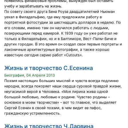
появились финансовые проблемы, вынужден был оставить
учебу и зарабатывать на жизнь.
По совету своего друга Бена Роуза двадцатилетний Ньюман
уехал в Филадельфию, где ему предложили работу в
портретной фотостудии за шестнадцать долларов в неделю. По
его словам, именно там он научился работать с людьми,
позирующими перед камерой. К 1939 году он уже работал не
только в Филадельфии, но и в Балтиморе, Вест-Палм-Биче и
других городах. В это время он создал свои первые портреты и
лаконичные архитектурные фотографии, а также хорошо
известную сегодня серию работ «Cutouts».
Жизнь и творчество С.Есенина
Биография, 04 Апреля 2013
Поэзия настоящих больших мыслей и чувств всегда подлинно
народна, всегда покоряет наши сердца суровой правдой жизни,
неугасимой верой в Человека. «Моя лирика жива одной
большой любовью, любовью к родине. Чувство родины –
основное в моем творчестве» – вот то главное, что выделяет
Сергей Есенин в своей поэзии, в чем видит ее пафос,
гражданскую устремленность.
Жизнь и творчество Ч.Дарвина