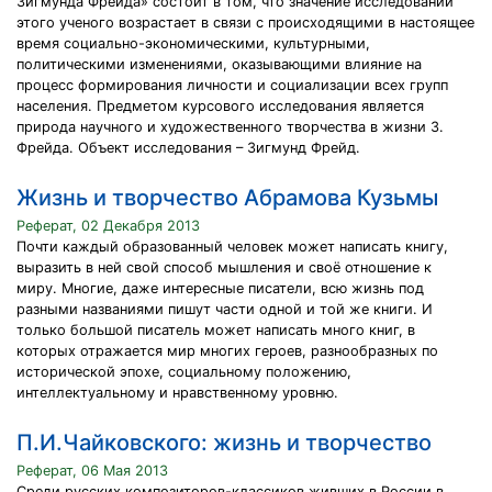
Зигмунда Фрейда» состоит в том, что значение исследований
этого ученого возрастает в связи с происходящими в настоящее
время социально-экономическими, культурными,
политическими изменениями, оказывающими влияние на
процесс формирования личности и социализации всех групп
населения. Предметом курсового исследования является
природа научного и художественного творчества в жизни З.
Фрейда. Объект исследования – Зигмунд Фрейд.
Жизнь и творчество Абрамова Кузьмы
Реферат, 02 Декабря 2013
Почти каждый образованный человек может написать книгу,
выразить в ней свой способ мышления и своё отношение к
миру. Многие, даже интересные писатели, всю жизнь под
разными названиями пишут части одной и той же книги. И
только большой писатель может написать много книг, в
которых отражается мир многих героев, разнообразных по
исторической эпохе, социальному положению,
интеллектуальному и нравственному уровню.
П.И.Чайковского: жизнь и творчество
Реферат, 06 Мая 2013
Среди русских композиторов-классиков живших в России в