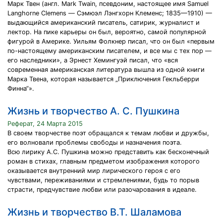
Марк Твен (англ. Mark Twain, псевдоним, настоящее имя Samuel
Langhorne Clemens — Сэмюэл Лэнгхорн Клеменс; 1835—1910) —
выдающийся американский писатель, сатирик, журналист и
лектор. На пике карьеры он был, вероятно, самой популярной
фигурой в Америке. Уильям Фолкнер писал, что он был «первым
по-настоящему американским писателем, и все мы с тех пор —
его наследники», а Эрнест Хемингуэй писал, что «вся
современная американская литература вышла из одной книги
Марка Твена, которая называется „Приключения Гекльберри
Финна“».
Жизнь и творчество А. С. Пушкина
Реферат, 24 Марта 2015
В своем творчестве поэт обращался к темам любви и дружбы,
его волновали проблемы свободы и назначения поэта.
Всю лирику А.С. Пушкина можно представить как бесконечный
роман в стихах, главным предметом изображения которого
оказывается внутренний мир лирического героя с его
чувствами, переживаниями и стремлениями, будь то порыв
страсти, предчувствие любви или разочарования в идеале.
Жизнь и творчество В.Т. Шаламова