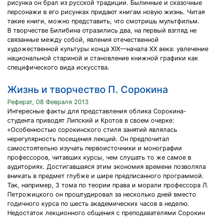
рисунка он брал из русской традиции. Былинные и сказочные
персонажи в его рисунках придают книгам новую жизнь. Читая
такие книги, можно представить, что смотришь мультфильм.
В творчестве Билибина отразились два, на первый взгляд не
связанные между собой, явления отечественной
художественной культуры конца XIX—начала XX века: увлечение
национальной стариной и становление книжной графики как
специфического вида искусства.
Жизнь и творчество П. Сорокина
Реферат, 08 Февраля 2013
Интересные факты для представления облика Сорокина-
студента приводят Липский и Кротов в своем очерке:
«Особенностью сорокинского стиля занятий являлась
нерегулярность посещения лекций. Он предпочитал
самостоятельно изучать первоисточники и монографии
профессоров, читавших курсы, чем слушать то же самое в
аудиториях. Достигавшаяся этим экономия времени позволяла
вникать в предмет глубже и шире предписанного программой.
Так, например, 3 тома по теории права и морали профессора Л.
Петрожицкого он проштудировал за несколько дней вместо
годичного курса по шесть академических часов в неделю.
Недостаток лекционного общения с преподавателями Сорокин