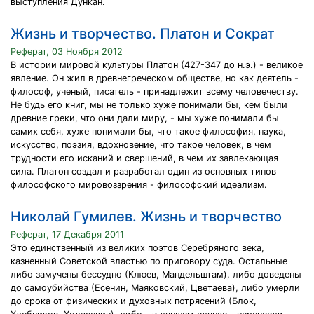
выступления Дункан.
Жизнь и творчество. Платон и Сократ
Реферат, 03 Ноября 2012
В истории мировой культуры Платон (427-347 до н.э.) - великое
явление. Он жил в древнегреческом обществе, но как деятель -
философ, ученый, писатель - принадлежит всему человечеству.
Не будь его книг, мы не только хуже понимали бы, кем были
древние греки, что они дали миру, - мы хуже понимали бы
самих себя, хуже понимали бы, что такое философия, наука,
искусство, поэзия, вдохновение, что такое человек, в чем
трудности его исканий и свершений, в чем их завлекающая
сила. Платон создал и разработал один из основных типов
философского мировоззрения - философский идеализм.
Николай Гумилев. Жизнь и творчество
Реферат, 17 Декабря 2011
Это единственный из великих поэтов Серебряного века,
казненный Советской властью по приговору суда. Остальные
либо замучены бессудно (Клюев, Мандельштам), либо доведены
до самоубийства (Есенин, Маяковский, Цветаева), либо умерли
до срока от физических и духовных потрясений (Блок,