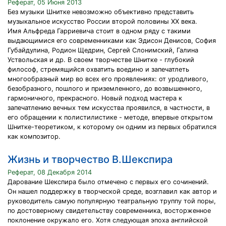
Реферат, 05 Июня 2013
Без музыки Шнитке невозможно объективно представить
музыкальное искусство России второй половины ХХ века.
Имя Альфреда Гарриевича стоит в одном ряду с такими
выдающимися его современниками как Эдисон Денисов, София
Губайдулина, Родион Щедрин, Сергей Слонимский, Галина
Уствольская и др. В своем творчестве Шнитке - глубокий
философ, стремящийся охватить воедино и запечатлеть
многообразный мир во всех его проявлениях: от уродливого,
безобразного, пошлого и приземленного, до возвышенного,
гармоничного, прекрасного. Новый подход мастера к
запечатлению вечных тем искусства проявился, в частности, в
его обращении к полистилистике - методе, впервые открытом
Шнитке-теоретиком, к которому он одним из первых обратился
как композитор.
Жизнь и творчество В.Шекспира
Реферат, 08 Декабря 2014
Дарование Шекспира было отмечено с первых его сочинений.
Он нашел поддержку в творческой среде, возглавил как автор и
руководитель самую популярную театральную труппу той поры,
по достоверному свидетельству современника, восторженное
поклонение окружало его. Хотя следующая эпоха английской