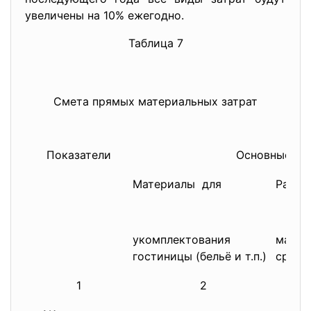
увеличены на 10% ежегодно.
Таблица 7
Смета
п
р
ямых
материальных
затрат
Показатели
Основные ма
Материалы для
Расхо
укомплектования
матер
гостиницы (бельё и т.п.)
средст
1
2