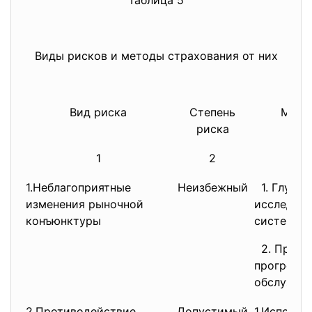
Таблица 5
Виды рисков и методы страхования от них
Вид риска
Степень
Мето
риска
1
2
1.Неблагоприятные
Неизбежный
1. Глубо
изменения рыночной
исследов
конъюнктуры
системати
2. При
прогрес
обслужива
2.Противодействие
Допустимый
1.Использ