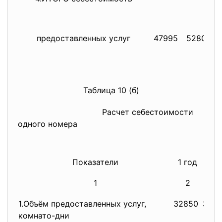
предоставленных услуг
47995
52800
Таблица 10 (б)
Расчет
себестоим
о
сти
одног
о
номера
Показатели
1 год
2 г
1
2
3
1.Объём предоставленных услуг,
32850
344
комнато-дни