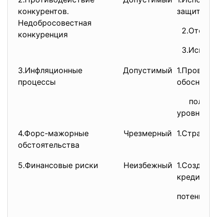
конкурентов.
защиты;
Недобросовестная
2.Отслеж
конкуренция
3.Использ
3.Инфляционные
Допустимый
1.Провед
процессы
обоснова
политики:
уровня и
4.Форс-мажорные
Чрезмерный
1.Страхов
обстоятельства
5.Финансовые риски
Неизбежный
1.Созда
кредитног
потенциал