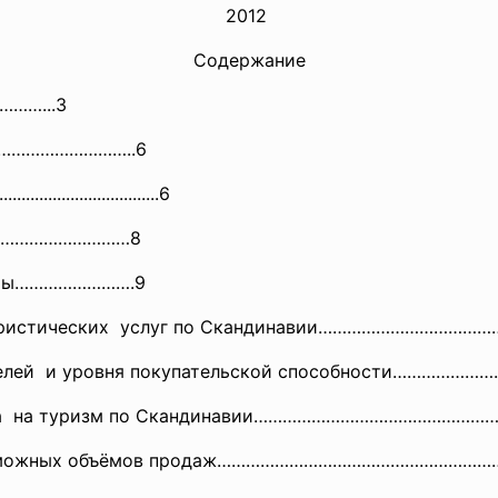
2012
Содержание
……….
..3
нка………………………..6
.............
...............6
ры………………………8
уры…………………….9
ке туристических услуг по Скандинавии…………………………
елей и уровня покупательской
способности………………
а на туризм по Скандинавии………………
………………………………
ожных объёмов продаж………………
……………………………………