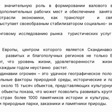
 значительную роль в формировании валового в
 дополнительных рабочих мест и обеспечение занят
трасли экономики, как транспорт и связь,
 выступает своеобразным стабилизатором социально- э
нговому исследованию рынка туристических услуг
 Европы, центром которого является Скандинав
х развитых и благополучных регионов не только Е
ют, что уровень жизни, удовлетворенности жиз
 каждым годом неустанно растет.
ндинавии огромен – это удачное географическое поло
ельные факторы природной среды, исторические и п
о около 15 тысяч объектов, представляющих культурну
 объекты показа, что может позволить развивать кру
 стран более 1000 памятников истории и культуры,
и природные парки, заказники и памятники природы.