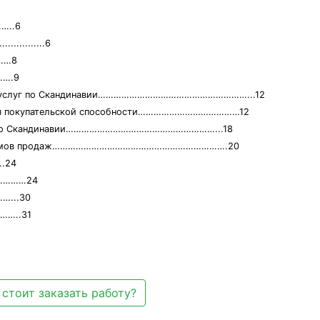
…..6
............6
………8
…….9
ских услуг по Скандинавии…………………………………………………...12
ровня покупательской способности…………………………………12
изм по Скандинавии…………………………………………………...18
х объёмов продаж………………………………………………………….20
.24
ке…………24
…...30
……..31
стоит заказать работу?