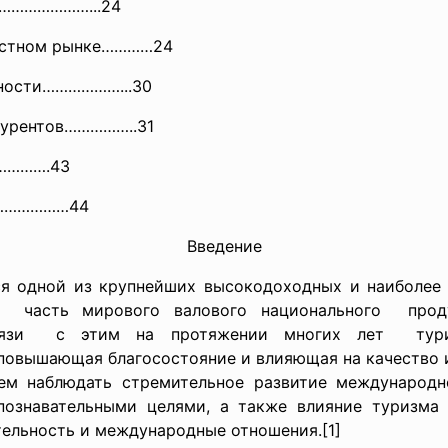
……………………...24
стном рынке…………24
ности………………...30
урентов……………..31
…………
.43
……
…………44
Введение
я одной из крупнейших высокодоходных и наиболее
я часть мирового валового национального проду
вязи с этим на протяжении многих лет туриз
 повышающая благосостояние и влияющая на качество 
 наблюдать стремительное развитие международно
познавательными целями, а также влияние туризма
ельность и международные отношения.[1]