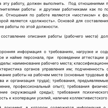
а эту работу, должен выполнить. Под отношениями
лнителями
работы и другими работниками как по по
ии. Отношения по работе являются «мостиком» к фо
рой является «должность». Основой для составлен
ие работы по этой должности.
 составление описания работы (рабочего места) д
ронняя информация о требованиях, нагрузке и со
оре и найме персонала, при проведении аттестации р
делы: наименование рабочего места; классификационн
ктеристика органов управления им; подчиненность 
жание работы на рабочем месте (основные трудовые ф
ва и организация труда); требования, предъявляемы
чение, профессиональный опыт); требования физичес
ияние окружающей среды); требования психическог
ость к кооперации усилий, наличие коллективистского 
й документ, в котором содержится информация о т