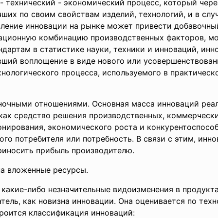
- технический - экономический процесс, который чере
ших по своим свойствам изделий, технологий, и в случ
вление инновации на рынке может привести добавочны
зационную комбинацию производственных факторов, м
артам в статистике науки, техники и инноваций, инно
вший воплощение в виде нового или усовершенствованн
нологического процесса, используемого в практическо
очными отношениями. Основная масса инноваций реал
ак средство решения производственных, коммерчески
нирования, экономического роста и конкурентоспособ
ого потребителя или потребность. В связи с этим, инн
риносить прибыль производителю.
а вложенные ресурсы.
акие-либо незначительные видоизменения в продуктах
тель, как новизна инновации. Она оценивается по тех
троится классификация инноваций: