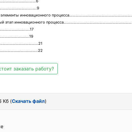
…………………………….……6
………………………………….….9
ий как элементы инновационного процесса……………………………………………
онечный этап инновационного процесса………………………………………………………
……………………….….17
…………………….…….19
…………………………………21
…………………..………..22
стоит заказать работу?
 Кб (
Скачать файл
)
е