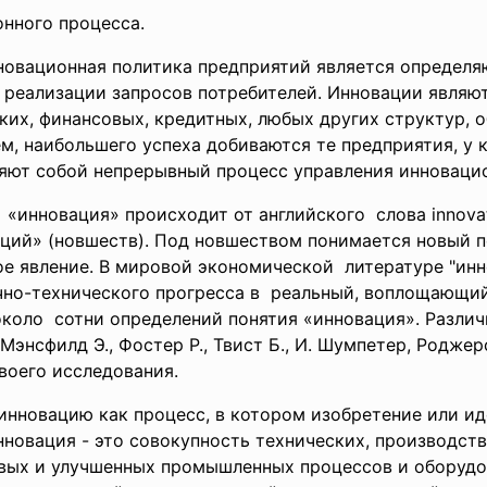
ного процесса.
овационная политика предприятий является определя
 реализации запросов потребителей. Инновации явля
их, финансовых, кредитных, любых других структур,
м, наибольшего успеха добиваются те предприятия, у
ляют собой непрерывный процесс управления инноваци
 «инновация» происходит от английского слова innovat
аций» (новшеств). Под новшеством понимается новый 
ое явление. В мировой экономической литературе "ин
чно-технического прогресса в реальный, воплощающий
около сотни определений понятия «
инновация». Разли
, Мэнсфилд Э., Фостер Р., Твист Б., И. Шумпетер, Роджер
воего исследования.
 инновацию как процесс, в котором изобретение или и
инновация - это совокупность технических, производс
вых и улучшенных промышленных процессов и оборудова