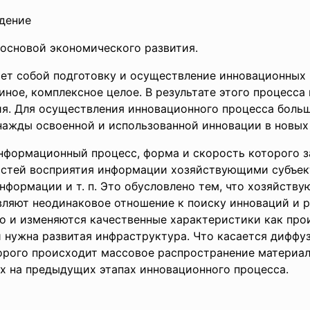
ие
сновой экономического развития.
т собой подготовку и осуществление инновационных 
ное, комплексное целое. В результате этого процесса
ия. Для осуществления инновационного процесса боль
нажды освоенной и использованной инновации в новых 
нформационный процесс, форма и скорость которого з
стей восприятия информации хозяйствующими субъект
нформации и т. п. Это обусловлено тем, что хозяйств
вляют неодинаковое отношение к поиску инноваций и р
о и изменяются качественные характеристики как прои
нужна развитая инфраструктура. Что касается диффуз
торого происходит массовое распространение материал
ых на предыдущих этапах инновационного процесса.