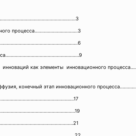
……….
…………………………………..…….3
нного процесса……….………
.……….…3
……
………………………………………….……6
оцесса…………………………………………….….9
я инноваций как элементы инновационного процесс
диффузия, конечный этап инновационного процес
рса…………………………………………….….17
а……………………………………………….…….19
…………
………………………………………21
…………………………
………………..………..22