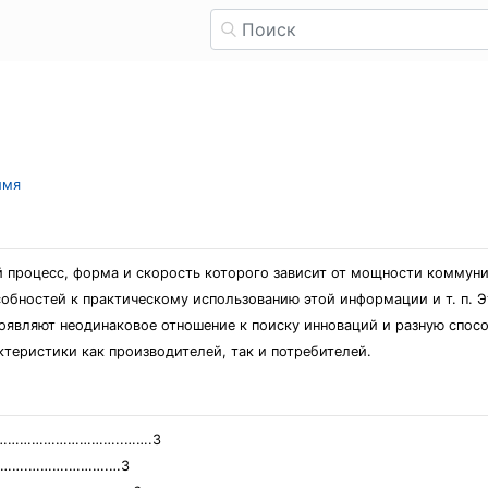
имя
 процесс, форма и скорость которого зависит от мощности коммуни
бностей к практическому использованию этой информации и т. п. Э
являют неодинаковое отношение к поиску инноваций и разную спосо
ктеристики как производителей, так и потребителей.
…………………………..…….3
са……….……….……….…3