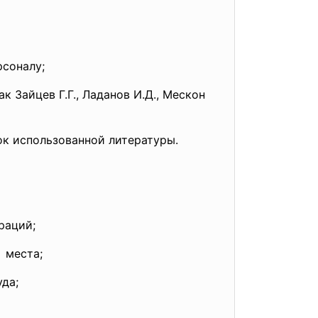
рсоналу;
 Зайцев Г.Г., Ладанов И.Д., Мескон
сок использованной литературы.
раций;
 места;
уда;