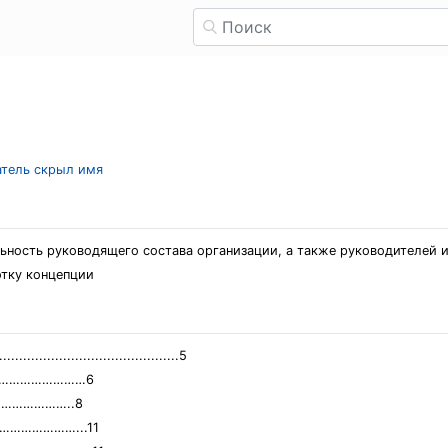
атель скрыл имя
льность руководящего состава организации, а также руководителей
отку концепции
...........................................5
……………………………6
……………………..8
……………………...11