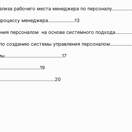
 анализа рабочего места менеджера по персоналу
 процессу менеджера…………………13
ения персоналом на основе системного подхода……
……
 по созданию системы управления персоналом…
раммы………………………………………17
…………
...………………19
ры…………………..……………………20