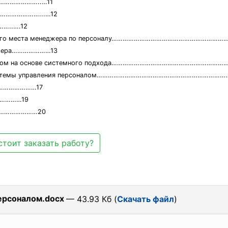
………………………..…11
сти…………………...…12
..….12
рабочего места менеджера по персоналу…………………………………………………
еджера…………………13
рсоналом на основе системного подхода……………………………………………………
ию системы управления персоналом…………………………………………………………
………………………17
…………19
.……………………20
стоит заказать работу?
ерсоналом.docx
— 43.93 Кб (
Скачать файл
)