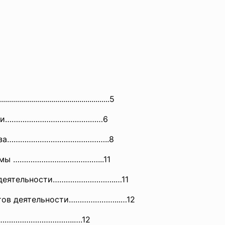
3
..........................
.............................5
ности…………………………
……………6
лиза………………………………………..8
аммы …………………………………...11
деятельности………………………..…11
ов деятельности…………………...…12
……………
………………..….12