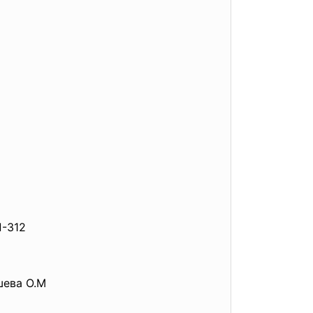
312
ва О.М