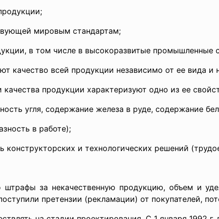
продукции;
ствующей мировым стандартам;
дукции, в том числе в высокоразвитые промышленные 
т качество всей продукции независимо от ее вида и н
 качества продукции характеризуют одно из ее свойст
ность угля, содержание железа в руде, содержание белк
азность в работе);
сть конструкторских и технологических решений (трудо
то штрафы за некачественную продукцию, объем и уде
оступили претензии (рекламации) от покупателей, поте
ствлять на стадии проектирования. С 1 января 1992 г.