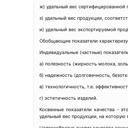
ж) удельный вес сертифицированной 
з) удельный вес продукции, соответ
и) удельный вес экспортируемой про
Обобщающие показатели характеризую
Индивидуальные (частные) показатели
а) полезность (жирность молока, золь
б) надежность (долговечность, безотк
в) технологичность, т.е. эффективно
г) эстетичность изделий.
Косвенные показатели качества - э
удельный вес продукции, на которую п
Целесообразно анализ качества осуще