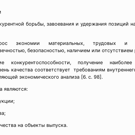
и
курентной борьбы, завоевания и удержания позиций н
ос экономии материальных, трудовых и фи
вечностью, безопасностью, наличием или отсутствием
ние
конкурентоспособности, получение наибол
вень качества соответствует требованиям внутреннег
яющей экономического анализа [6. с. 98].
а являются:
укции;
ва;
чества на объекты выпуска.