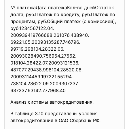
№ платежаДата платежаКол-во днейОстаток
долга, руб.Платеж по кредиту, руб.Платеж по
процентам, руб.Общий платеж (с комиссией),
руб.1234567122.04.
200939419766688.261076.438940.
69221.05.20093135287.746796.
99719.298104.28322.06.
20093028490.756954.27562.
018104.28422.07.20093121536.
487077.29438.998104.28520.08.
20093114459.197221.55294.
738104.28622.09.2009307237.
637237.63142.777968.40
Анализ системы автокредитования.
В таблице 3.10 представлены условия
автокредитования в ОАО Сбербанк РФ.