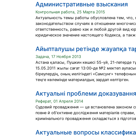
Административные взыскания
Контрольная работа, 25 Марта 2015
Актуальность темы работы обусловлена тем, что,
законодательством случаях в отношении многочис
ответственность, равно как и любой другой вид ю
юридическое значение настоящего Кодекса, а так
Айыпталушы ретінде жауапқа та
Задача, 17 Ноября 2013
Астана қаласы, Пушкин көшесі 55-үй, 21-пәтерде 
15.05.2011 жылы сағат 13:00–де №2 мектеп ауласы
біреулердің, оның иелігіндегі «Самсунг» телефоны
теңге көлемінде материалдық зардап келтірген.
Актуальні проблеми доказування
Реферат, 01 Апреля 2014
Судовий провадження — це встановлена законом сис
повне й об'єктивне дослідження матеріалів справи, 
кримінального провадження складається з підготов
Актуальные вопросы классифика