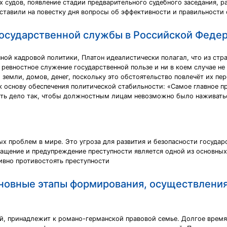
 судов, появление стадии предварительного судебного заседания, 
оставили на повестку дня вопросы об эффективности и правильности
 государственной службы в Российской Феде
ой кадровой политики, Платон идеалистически полагал, что из стра
ревностное служение государственной пользе и ни в коем случае не 
 земли, домов, денег, поскольку это обстоятельство повлечёт их пе
 основу обеспечения политической стабильности: «Самое главное пр
ить дело так, чтобы должностным лицам невозможно было наживать
ых проблем в мире. Это угроза для развития и безопасности госуда
ащение и предупреждение преступности является одной из основных 
ивно противостоять преступности
сновные этапы формирования, осуществления
ий, принадлежит к романо-германской правовой семье. Долгое время