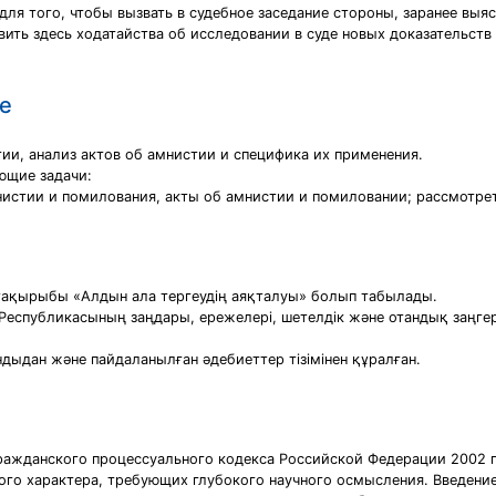
ля того, чтобы вызвать в судебное заседание стороны, заранее выяс
ть здесь ходатайства об исследовании в суде новых доказательств и 
е
ии, анализ актов об амнистии и специфика их применения.
ющие задачи:
истии и помилования, акты об амнистии и помиловании; рассмотрет
ақырыбы «Алдын ала тергеудің аяқталуы» болып табылады.
Республикасының заңдары, ережелері, шетелдік және отандық заңгер
ыдан және пайдаланылған әдебиеттер тізімінен құралған.
ражданского процессуального кодекса Российской Федерации 2002 го
ого характера, требующих глубокого научного осмысления. Введение