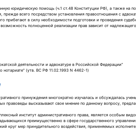
ную юридическую помощь (ч.1 ст.48 Конституции РФ), а также на пом
 прежде всего посредством установления правоотношения с адвокат
го прибегают в силу необходимости подготовки и проведения судеб
возможность полноценной реализации прав зависит от надлежащего п
окатской деятельности и адвокатуре в Российской Федерации"
нотариате" (утв. ВС РФ 11.02.1993 N 4462-1)
е
тративного принуждения многократно изучалась и обсуждалась уче
орых правоведы высказывают свое мнение по данному вопросу, предл
плексный институт административного права, является особым вид
адывающихся преимущественно в сфере государственного управлени
ий круг мер принудительного воздействия, применяемых исполните