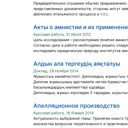
Предварительное слушание обычно предназначено д
представленных доказательств; стороны могут заяви
abbreviato итальянского процесса и т.п.).
Акты о амнистии и их применени
Курсовая работа, 31 Июля 2012
Цель исследования – рассмотрение понятия амнист
Согласно цели в работе необходимо решить следу
исследовать юридическую природу институтов амн
Алдын ала тергеудің аяқталуы
Доклад, 28 Ноября 2014
Жұмыстың көкейтестілігі: Дипломдық жұмыстың т
Диплом жұмысының әдістемелік негізін Қазақстан 
басылымдардың мәліметтері құрайды.
Дипломдық жұмыс кіріспеден 3 тараудан, қорытынд
Апелляционное производство
Курсовая работа, 18 Января 2014
Актуальность выбранной темы: Принятие нового Г
множества вопросов теоретического и практическ