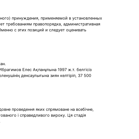
нного) принуждения, применяемой в установленных
ует требованиям правопорядка, административная
менно с этих позиций и следует оценивать
ан.
брагимов Елес Ақпанұлына 1997 ж.т. белгісіз
енушінің денсаулығына зиян келтіріп, 37 500
довне проведення яких спрямоване на всебічне,
нтованого і справедливого вироку. Ця стадія
.