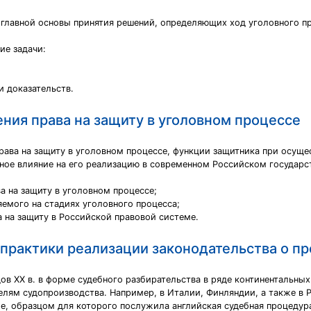
к главной основы принятия решений, определяющих ход уголовного пр
ие задачи:
и доказательств.
ния права на защиту в уголовном процессе
ава на защиту в уголовном процессе, функции защитника при осущес
ое влияние на его реализацию в современном Российском государс
а на защиту в уголовном процессе;
емого на стадиях уголовного процесса;
 на защиту в Российской правовой системе.
практики реализации законодательства о п
одов XX в. в форме судебного разбирательства в ряде континентальн
лям судопроизводства. Например, в Италии, Финляндии, а также в Р
е, образцом для которого послужила английская судебная процедура 