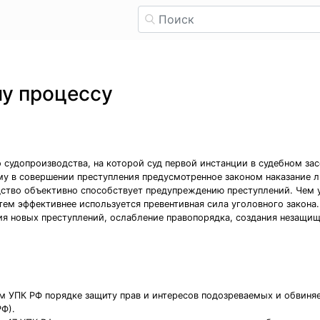
му процессу
о судопроизводства, на которой суд первой инстанции в судебном за
му в совершении преступления предусмотренное законом наказание л
дство объективно способствует предупреждению преступлений. Чем 
тем эффективнее используется превентивная сила уголовного закона
ия новых преступлений, ослабление правопорядка, создания незащищ
ом УПК РФ порядке защиту прав и интересов подозреваемых и обви
РФ).