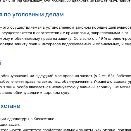
ья 47 УПК РФ указывает, что помощник адвоката не может быть защи
я по уголовным делам
 – это осуществляемая в установленном законом порядке деятельно
 осуществляется в соответствии с принципами, закрепленными в гл.
мому и обвиняемому права на защиту. Согласно ст. 49 Уголовно-про
порядке защиту прав и интересов подозреваемых и обвиняемых, и 
і
обвинувачений чи підсудний мас право на захист (ч 2 ст. 63). Забезп
забезпечення права на захист від обвинувачення в Україні діє адвокатур
дно з яким особа вважається невинуватою у вчиненні злочину і не може
новлено обвинувальним вироком суду.
ахстане
ции адвокатуры в Казахстане.
щих задач:
ятельности института профессиональной защиты, как органа, призва