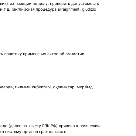
нить их позиции по делу, проверить допустимость
т.д. (английская процедура arraignment, giudizio
ь практику применения актов об амнистии.
лердің ғылыми еңбектері, оқулықтар, мерзімді
да (далее по тексту ГПК РФ) привело к появлению
 в систему органов гражданского