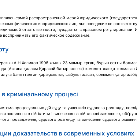
 являясь самой распространенной мерой юридического (государстве
ленных физических и юридических лиц, чье поведение не соответств
ридической ответственности, нуждается в правовом регулировании. И
же воспринимать его фактическое содержание.
рту
тұратын А.Н.Халиков 1996 жылы 23 мамыр туған, бұрын сотты болмағ
нда (Астана қаласы Қарасай батыр көшесі) кәмелет жасқа толмаған И
н алуға бағытталған қарақшылық шабуыл жасап, сонымен қатар жәбірл
 в кримінальному процесі
тема процесуальних дій суду та учасників судового розгляду, послі
встановлення в ній істини і винесення на цій основі законного, обґру
чого провадження, судового розгляду та винесення судового рішення
ции доказательств в современных условиях