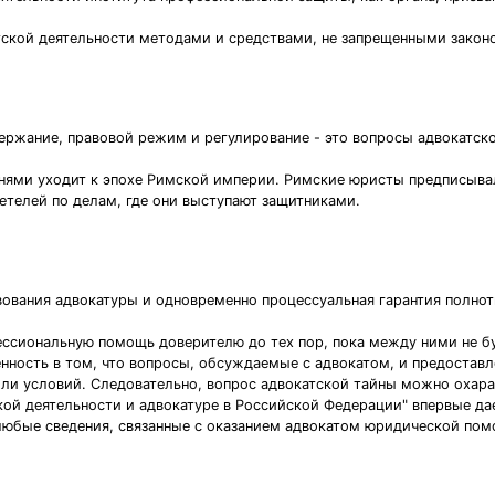
тской деятельности методами и средствами, не запрещенными закон
держание, правовой режим и регулирование - это вопросы адвокатск
нями уходит к эпохе Римской империи. Римские юристы предписывал
етелей по делам, где они выступают защитниками.
вования адвокатуры и одновременно процессуальная гарантия полнот
ессиональную помощь доверителю до тех пор, пока между ними не б
нность в том, что вопросы, обсуждаемые с адвокатом, и предоставл
и условий. Следовательно, вопрос адвокатской тайны можно охарак
кой деятельности и адвокатуре в Российской Федерации" впервые дае
 любые сведения, связанные с оказанием адвокатом юридической по