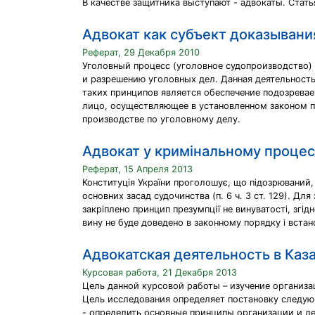
В качестве защитника выступают - адвокаты. Стат
Адвокат как субъект доказывани
Реферат, 29 Декабря 2010
Уголовный процесс (уголовное судопроизводство)
и разрешению уголовных дел. Данная деятельность
таких принципов является обеспечение подозревае
лицо, осуществляющее в установленном законом 
производстве по уголовному делу.
Адвокат у кримінальному процес
Реферат, 15 Апреля 2013
Конституція України проголошує, що підозрюваний, 
основних засад судочинства (п. 6 ч. З ст. 129). Для 
закріплено принцип презумпції не винуватості, згі
вину не буде доведено в законному порядку і вста
Адвокатская деятельность в Каз
Курсовая работа, 21 Декабря 2013
Цель данной курсовой работы – изучение организа
Цель исследования определяет постановку следую
- определить основные принципы организации и де