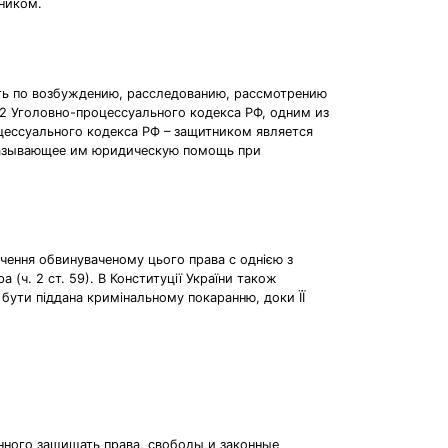
тником.
сть по возбуждению, расследованию, рассмотрению
 2 Уголовно-процессуального кодекса РФ, одним из
цессуального кодекса РФ – защитником является
оказывающее им юридическую помощь при
ечення обвинуваченому цього права с однією з
а (ч. 2 ст. 59). В Конституції України також
 бути піддана кримінальному покаранню, доки ЇЇ
нного защищать права, свободы и законные