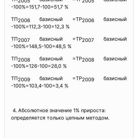
2005
2005
-100%=151,7-100=51,7 %
ТП
базисный =ТР
базисный
2006
2006
-100%=112,3-100=12,3 %
ТП
базисный =ТР
базисный
2007
2007
-100%=148,5-100=48,5 %
ТП
базисный =ТР
базисный
2008
2008
-100%=126-100=26,0 %
ТП
базисный =ТР
базисный
2009
2009
-100%=103,4-100=3,4 %
4. Абсолютное значение 1% прироста:
определяется только цепным методом.