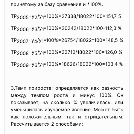
принятому за базу сравнения и *100%.
ТР
=у
/у
*100%=27338/18022*
100=151,7 5
2005
2
1
ТР
=у
/у
*100%=20242/18022*
100-112,3 %
2006
3
1
ТР
=у
/у
*100%=26754/18022*
100=148,5 %
2007
4
1
ТР
=у
/у
*100%=22710/18022*
100=126,0 %
2008
5
1
ТР
=у
/у
*100%=18626/18022*
100=103,4 %
2009
6
1
3.Темп прироста: определяется как разность
между темпом роста и минус 100%. Он
показывает, на сколько % увеличилась, или
уменьшилась изучаемое явление. Может быть
как положительным, так и отрицательным.
Рассчитывается 2 способами: