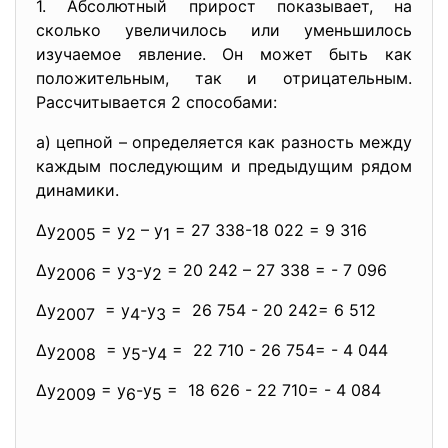
1. Абсолютный прирост показывает, на
сколько увеличилось или уменьшилось
изучаемое явление. Он может быть как
положительным, так и отрицательным.
Рассчитывается 2 способами:
а) цепной – определяется как разность между
каждым последующим и предыдущим рядом
динамики.
∆у
= у
– у
= 27 338-18 022 = 9 316
2005
2
1
∆у
= у
-у
= 20 242 – 27 338 = - 7 096
2006
3
2
∆у
= у
-у
= 26 754 - 20 242= 6 512
2007
4
3
∆у
= у
-у
= 22 710 - 26 754= - 4 044
2008
5
4
∆у
= у
-у
= 18 626 - 22 710= - 4 084
2009
6
5