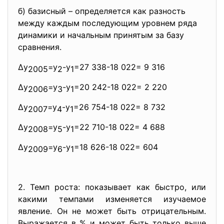
б) базисный – определяется как разность
между каждым последующим уровнем ряда
динамики и начальным принятым за базу
сравнения.
∆у
=у
-у
=27 338-18 022= 9 316
2005
2
1
∆у
=у
-у
=20 242-18 022= 2 220
2006
3
1
∆у
=у
-у
=26 754-18 022= 8 732
2007
4
1
∆у
=у
-у
=22 710-18 022= 4 688
2008
5
1
∆у
=у
-у
=18 626-18 022= 604
2009
6
1
2. Темп роста: показывает как быстро, или
какими темпами изменяется изучаемое
явление. Он не может быть отрицательным.
Выражается в % и может быть только выше