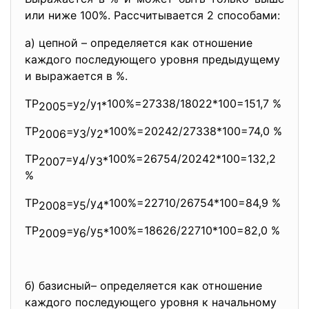
или ниже 100%. Рассчитывается 2 способами:
а) цепной – определяется как отношение
каждого последующего уровня предыдущему
и выражается в %.
ТР
=у
/у
*100%=27338/18022*
100=151,7 %
2005
2
1
ТР
=у
/у
*100%=20242/27338*
100=74,0 %
2006
3
2
ТР
=у
/у
*100%=26754/20242*
100=132,2
2007
4
3
%
ТР
=у
/у
*100%=22710/26754*
100=84,9 %
2008
5
4
ТР
=у
/у
*100%=18626/22710*
100=82,0 %
2009
6
5
б) базисный– определяется как отношение
каждого последующего уровня к начальному