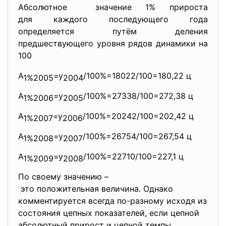
Абсолютное значение 1% прироста
для каждого последующего года
определяется путём деления
предшествующего уровня рядов динамики на
100
А
=у
/100%=18022/100=
180,22 ц
1%2005
2004
А
=у
/100%=27338/100=
272,38 ц
1%2006
2005
А
=у
/100%=20242/100=
202,42 ц
1%2007
2006
А
=у
/100%=26754/100=
267,54 ц
1%2008
2007
А
=у
/100%=22710/100=
227,1 ц
1%2009
2008
По своему значению –
это положительная величина. Однако
комментируется всегда по-разному исходя из
состояния цепных показателей, если цепной
абсолютный прирост и цепной темпы