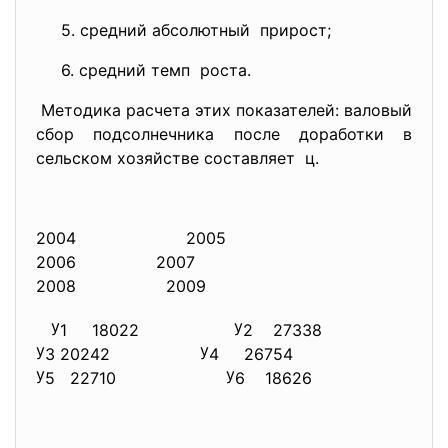
5. средний абсолютный прирост;
6. средний темп роста.
Методика расчета этих показателей: валовый
сбор подсолнечника после доработки в
сельском хозяйстве составляет ц.
2004 2005
2006 2007
2008 2009
у
у
1
18022
2
27338
у
у
3
20242
4
26754
у
у
5
22710
6
18626