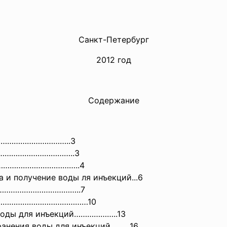
Санкт-Петербург
2012 год
Содержание
……………………………
..3
……………………………..3
…………………………………..
4
 и получение воды ля инъекций...6
…………………………………..7
…………………………………………10
воды для инъекций………………..13
ранения воды для инъекций………16