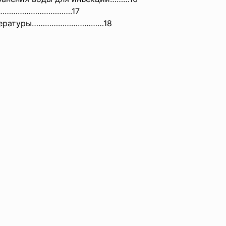
……………………………
….17
литературы……………………………18