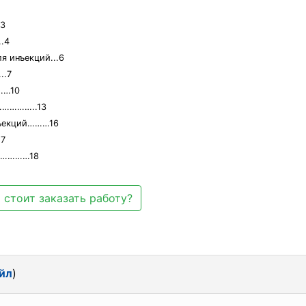
3
.4
я инъекций...6
.7
……10
………………..13
нъекций………16
7
………………18
 стоит заказать работу?
йл
)