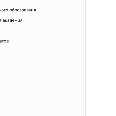
ного образования
я академия
атов