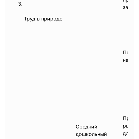
за тр
Труд в природе
Показ,
наблю
Продо
рыбам
Средний
для ко
дошкольный