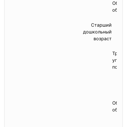
Обучен
объяс
Старший
дошкольный
возраст
Трудо
уголко
постел
Обучен
объяс