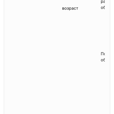
работ
обору
возраст
Показ,
обуче