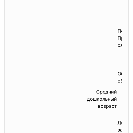
Побуж
Приуч
самос
Обучен
объяс
Средний
дошкольный
возраст
Дидак
закре