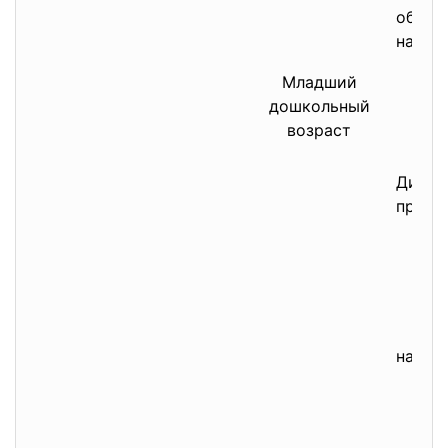
объяс
наблю
Младший
дошкольный
возраст
Дидак
прояв
напом