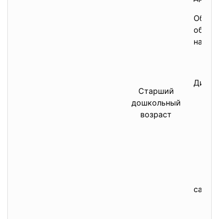
Объяс
обучен
напом
Дидак
Старший
дошкольный
возраст
самоо