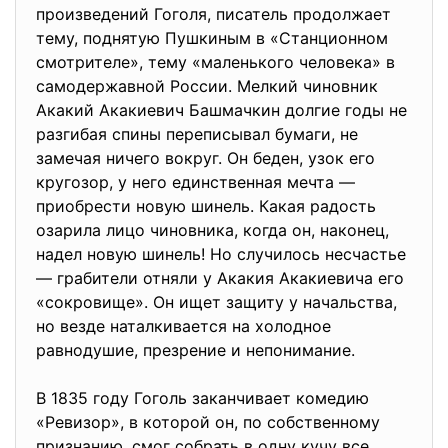
произведений Гоголя, писатель продолжает
тему, поднятую Пушкиным в «Станционном
смотрителе», тему «маленького человека» в
самодержавной России. Мелкий чиновник
Акакий Акакиевич Башмачкин долгие годы не
разгибая спины переписывал бумаги, не
замечая ничего вокруг. Он беден, узок его
кругозор, у него единственная мечта —
приобрести новую шинель. Какая радость
озарила лицо чиновника, когда он, наконец,
надел новую шинель! Но случилось несчастье
— грабители отняли у Акакия Акакиевича его
«сокровище». Он ищет защиту у начальства,
но везде наталкивается на холодное
равнодушие, презрение и непонимание.
В 1835 году Гоголь заканчивает комедию
«Ревизор», в которой он, по собственному
признанию, смог собрать в одну кучу все