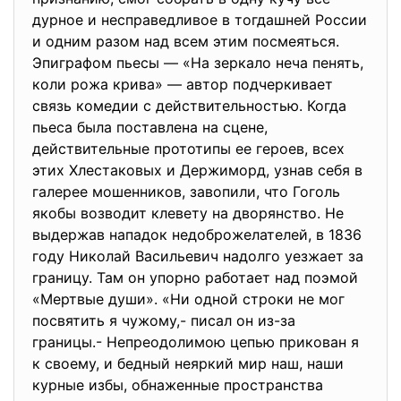
дурное и несправедливое в тогдашней России
и одним разом над всем этим посмеяться.
Эпиграфом пьесы — «На зеркало неча пенять,
коли рожа крива» — автор подчеркивает
связь комедии с действительностью. Когда
пьеса была поставлена на сцене,
действительные прототипы ее героев, всех
этих Хлестаковых и Держиморд, узнав себя в
галерее мошенников, завопили, что Гоголь
якобы возводит клевету на дворянство. Не
выдержав нападок недоброжелателей, в 1836
году Николай Васильевич надолго уезжает за
границу. Там он упорно работает над поэмой
«Мертвые души». «Ни одной строки не мог
посвятить я чужому,- писал он из-за
границы.- Непреодолимою цепью прикован я
к своему, и бедный неяркий мир наш, наши
курные избы, обнаженные пространства