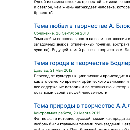
Одной из самых высоких ценностей в жизни челове
и светлое, чем жизнь награждает человека, котора
браслете".
Тема любви в творчестве А. Бло
Сочинение, 26 Сентября 2013
Тема любви волновала поэта на всем протяжении ег
загадочных знаков, отвлеченных понятий, абстрак
чувства). Ведущей темой раннего творчества А. Б
Тема города в творчестве Бодле
Доклад, 21 Мая 2012
Переход от культуры к цивилизации происходит в ан
как это было ко времени орфического движения и 
все содержание истории и по отношению к которы
остатками своей высшей человечности
Тема природы в творчестве А.А.
Контрольная работа, 20 Марта 2012
Фет вошел в историю русской поэзии как представ
любовь были главными темами произведений Фета
действительности. Поэт большой эмоциональной с