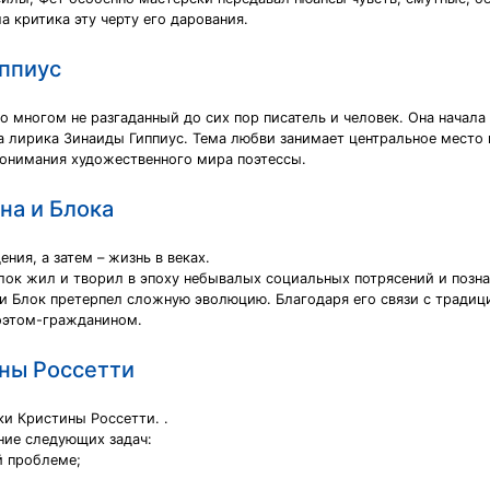
а критика эту черту его дарования.
иппиус
во многом не разгаданный до сих пор писатель и человек. Она начал
 лирика Зинаиды Гиппиус. Тема любви занимает центральное место в
понимания художественного мира поэтессы.
на и Блока
ения, а затем – жизнь в веках.
ок жил и творил в эпоху небывалых социальных потрясений и позна
и Блок претерпел сложную эволюцию. Благодаря его связи с традиц
поэтом-гражданином.
ины Россетти
и Кристины Россетти. .
ние следующих задач:
й проблеме;