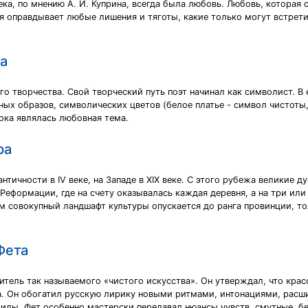
ка, по мнению А. И. Куприна, всегда была любовь. Любовь, которая 
я оправдывает любые лишения и тяготы, какие только могут встретить
ка
о творчества. Свой творческий путь поэт начинал как символист. В 
тных образов, символических цветов (белое платье - символ чистоты
лока являлась любовная тема.
ра
тичности в IV веке, на Западе в XIX веке. С этого рубежа великие д
Реформации, где на счету оказывалась каждая деревня, а на три ил
м совокупный ландшафт культуры опускается до ранга провинции, то
Фета
итель так называемого «чистого искусства». Он утверждал, что крас
. Он обогатил русскую лирику новыми ритмами, интонациями, расш
илы, Фет особенно мастерски передавал нюансы чувств, смутные, б