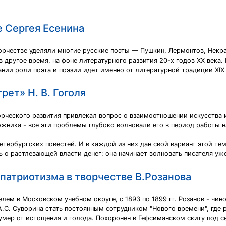
е Сергея Есенина
ворчестве уделяли многие русские поэты — Пушкин, Лермонтов, Некр
 другое время, на фоне литературного развития 20-х годов XX века
нии роли поэта и поэзии идет именно от литературной традиции XIX 
рет» Н. В. Гоголя
орческого развития привлекал вопрос о взаимоотношении искусства 
ожника - все эти проблемы глубоко волновали его в период работы
етербургских повестей. И в каждой из них дан свой вариант этой те
 о растлевающей власти денег: она начинает волновать писателя уже
патриотизма в творчестве В.Розанова
лем в Московском учебном округе, с 1893 по 1899 гг. Розанов - чин
А.С. Суворина стать постоянным сотрудником "Нового времени", где ра
и умер от истощения и голода. Похоронен в Гефсиманском скиту под