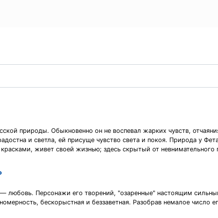
а
ской природы. Обыкновенно он не воспевал жарких чувств, отчаяния,
адостна и светла, ей присуще чувство света и покоя. Природа у Фет
и красками, живет своей жизнью; здесь скрытый от невнимательного 
ь
а — любовь. Персонажи его творений, "озаренные" настоящим сильны
номерность, бескорыстная и беззаветная. Разобрав немалое число ег