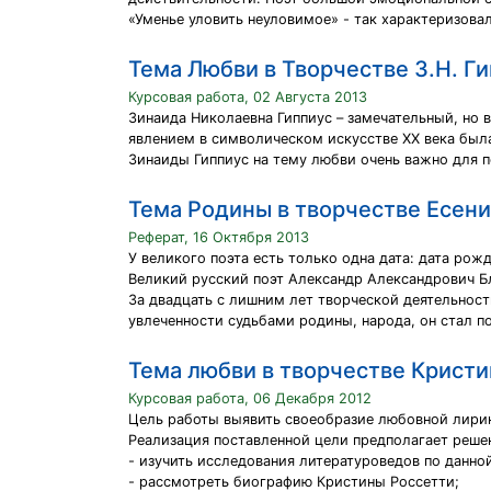
«Уменье уловить неуловимое» - так характеризовал
Тема Любви в Творчестве З.Н. Г
Курсовая работа, 02 Августа 2013
Зинаида Николаевна Гиппиус – замечательный, но 
явлением в символическом искусстве ХХ века была
Зинаиды Гиппиус на тему любви очень важно для 
Тема Родины в творчестве Есени
Реферат, 16 Октября 2013
У великого поэта есть только одна дата: дата рожд
Великий русский поэт Александр Александрович Бл
За двадцать с лишним лет творческой деятельност
увлеченности судьбами родины, народа, он стал 
Тема любви в творчестве Крист
Курсовая работа, 06 Декабря 2012
Цель работы выявить своеобразие любовной лирик
Реализация поставленной цели предполагает реше
- изучить исследования литературоведов по данно
- рассмотреть биографию Кристины Россетти;