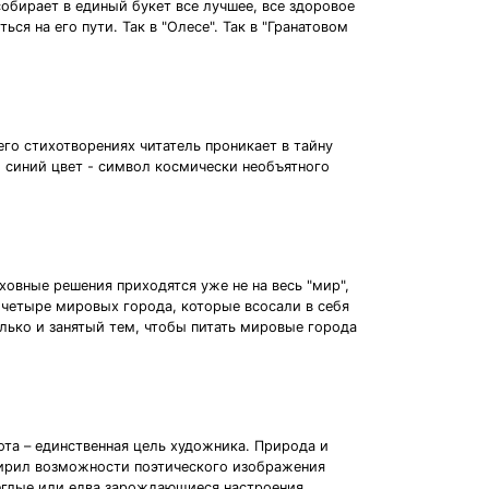
собирает в единый букет все лучшее, все здоровое
ся на его пути. Так в "Олесе". Так в "Гранатовом
его стихотворениях читатель проникает в тайну
, синий цвет - символ космически необъятного
уховные решения приходятся уже не на весь "мир",
и четыре мировых города, которые всосали в себя
лько и занятый тем, чтобы питать мировые города
ота – единственная цель художника. Природа и
ирил возможности поэтического изображения
еглые или едва зарождающиеся настроения.