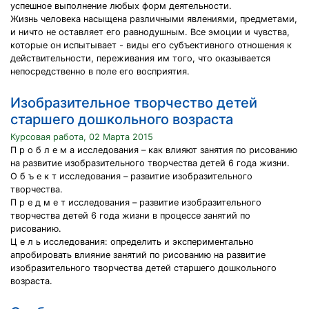
успешное выполнение любых форм деятельности.
Жизнь человека насыщена различными явлениями, предметами,
и ничто не оставляет его равнодушным. Все эмоции и чувства,
которые он испытывает - виды его субъективного отношения к
действительности, переживания им того, что оказывается
непосредственно в поле его восприятия.
Изобразительное творчество детей
старшего дошкольного возраста
Курсовая работа, 02 Марта 2015
П р о б л е м а исследования – как влияют занятия по рисованию
на развитие изобразительного творчества детей 6 года жизни.
О б ъ е к т исследования – развитие изобразительного
творчества.
П р е д м е т исследования – развитие изобразительного
творчества детей 6 года жизни в процессе занятий по
рисованию.
Ц е л ь исследования: определить и экспериментально
апробировать влияние занятий по рисованию на развитие
изобразительного творчества детей старшего дошкольного
возраста.