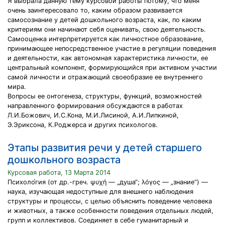
Я выбрала данную тему курсовой работы потому, что меня
очень заинтересовало то, каким образом развивается
самосознание у детей дошкольного возраста, как, по каким
критериям они начинают себя оценивать, свою деятельность.
Самооценка интерпретируется как личностное образование,
принимающее непосредственное участие в регуляции поведения
и деятельности, как автономная характеристика личности, ее
центральный компонент, формирующийся при активном участии
самой личности и отражающий своеобразие ее внутреннего
мира.
Вопросы ее онтогенеза, структуры, функций, возможностей
направленного формирования обсуждаются в работах
Л.И.Божович, И.С.Кона, М.И.Лисиной, А.И.Липкиной,
Э.Эриксона, К.Роджерса и других психологов.
Этапы развития речи у детей старшего
дошкольного возраста
Курсовая работа, 13 Марта 2014
Психоло́гия (от др.-греч. ψυχή — „душа“; λόγος — „знание“) —
наука, изучающая недоступные для внешнего наблюдения
структуры и процессы, с целью объяснить поведение человека
и животных, а также особенности поведения отдельных людей,
групп и коллективов. Соединяет в себе гуманитарный и