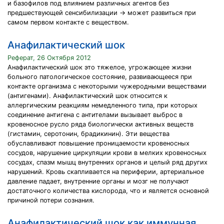
и базофилов под влиянием различных агентов без
предшествующей сенсибилизации → может развиться при
самом первом контакте с веществом.
Анафилактический шок
Реферат, 26 Октября 2012
Анафилактический шок это тяжелое, угрожающее жизни
больного патологическое состояние, развивающееся при
контакте организма с некоторыми чужеродными веществами
(антигенами). Анафилактический шок относится к
аллергическим реакциям немедленного типа, при которых
соединение антигена с антителами вызывает выброс в
кровеносное русло ряда биологически активных веществ
(гистамин, серотонин, брадикинин). Эти вещества
обуславливают повышение проницаемости кровеносных
сосудов, нарушение циркуляции крови в мелких кровеносных
сосудах, спазм мышц внутренних органов и целый ряд других
нарушений. Кровь скапливается на периферии, артериальное
давление падает, внутренние органы и мозг не получают
достаточного количества кислорода, что и является основной
причиной потери сознания.
Анафилактический шок как иммунная