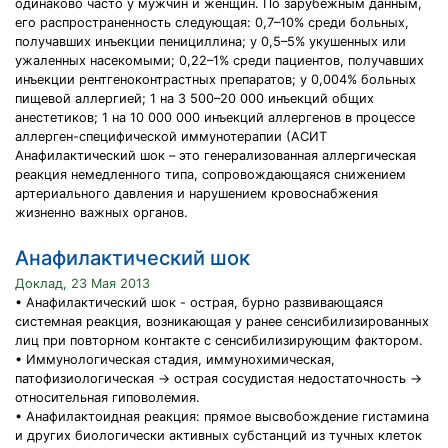
одинаково часто у мужчин и женщин. По зарубежным данным,
его распространенность следующая: 0,7–10% среди больных,
получавших инъекции пенициллина; у 0,5–5% укушенных или
ужаленных насекомыми; 0,22–1% среди пациентов, получавших
инъекции рентгеноконтрастных препаратов; у 0,004% больных
пищевой аллергией; 1 на 3 500–20 000 инъекций общих
анестетиков; 1 на 10 000 000 инъекций аллергенов в процессе
аллерген-специфической иммунотерапии (АСИТ
Анафилактический шок – это генерализованная аллергическая
реакция немедленного типа, сопровождающаяся снижением
артериального давления и нарушением кровоснабжения
жизненно важных органов.
Анафилактический шок
Доклад, 23 Мая 2013
• Анафилактический шок - острая, бурно развивающаяся
системная реакция, возникающая у ранее сенсибилизированных
лиц при повторном контакте с сенсибилизирующим фактором.
• Иммунологическая стадия, иммунохимическая,
патофизиологическая → острая сосудистая недостаточность →
относительная гиповолемия.
• Анафилактоидная реакция: прямое высвобождение гистамина
и других биологически активных субстанций из тучных клеток